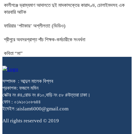
কালীগঞ্জে ভ্রাম্যমাণ আদালতে দুই মাদকাসক্তের কারাদণ্ড, চোলাইমদসহ এক
কারবারি আটক
ফারিয়ার ‘পটাকায়’ অশ্লীলতা! (ভিডিও)
শ্রীপুরে অবসরপ্রাপ্ত পাঁচ শিক্ষক-কর্মচারীকে সংবর্ধনা
কবিতা “মা”
সম্পাদক : আব্দুল মালেক বিপ্লব
প্রকাশক: ফজলে মমিন
সেক্টর নং #৪,রোড নং #১০,বাড়ি নং ৫৮ #উত্তরা ঢাকা।
ফোন : ০১৯১০১০৮৬৪৪
ইমেইল :aislam6000@gmail.com
All rights reserved © 2019