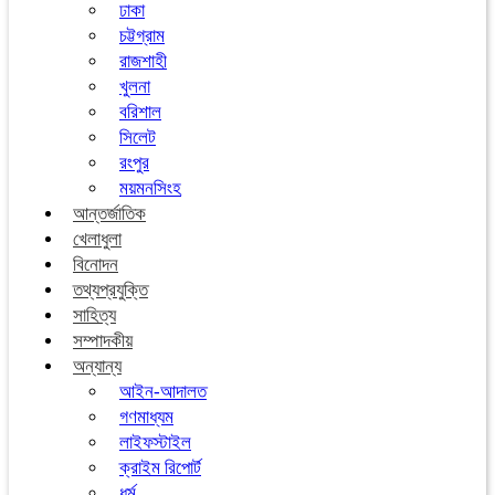
ঢাকা
চট্টগ্রাম
রাজশাহী
খুলনা
বরিশাল
সিলেট
রংপুর
ময়মনসিংহ
আন্তর্জাতিক
খেলাধুলা
বিনোদন
তথ্যপ্রযুক্তি
সাহিত্য
সম্পাদকীয়
অন্যান্য
আইন-আদালত
গণমাধ্যম
লাইফস্টাইল
ক্রাইম রিপোর্ট
ধর্ম