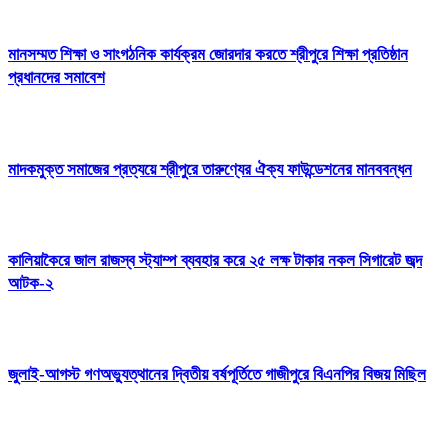
মানসম্মত শিক্ষা ও সাংগঠনিক কার্যক্রম জোরদার করতে শ্রীপুরে শিক্ষা প্রতিষ্ঠান
প্রধানদের সমাবেশ
মাদকমুক্ত সমাজের প্রত্যয়ে শ্রীপুরে তারুণ্যের ঐক্য ফাউন্ডেশনের মানববন্ধন
কালিয়াকৈরে জাল রাজস্ব স্ট্যাম্প ব্যবহার করে ২৫ লক্ষ টাকার নকল সিগারেট জব্দ
আটক-২
জুলাই-আগস্ট গণঅভ্যুত্থানের দ্বিতীয় বর্ষপূর্তিতে গাজীপুরে বিএনপির বিজয় মিছিল