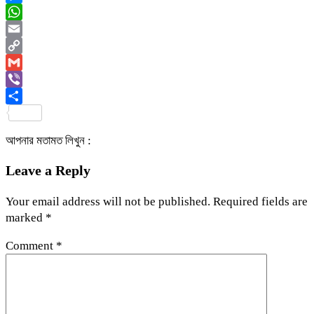
Messenger
WhatsApp
Email
Copy
Link
Gmail
Viber
Share
আপনার মতামত লিখুন :
Leave a Reply
Your email address will not be published.
Required fields are
marked
*
Comment
*