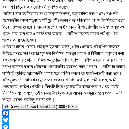
নির্মাণকাজ চলমান রয়েছে বলে প্রতীয়মান হয়েছে। একই সঙ্গে অনুমোদিত নকশার
ধরন পরিবর্তনের অভিযোগও উত্থাপিত হয়েছে।
নোটিশে সাত কর্মদিবসের মধ্যে অনুমোদনপত্র, অনুমোদিত নকশা এবং সংশ্লিষ্ট
প্রয়োজনীয় কাগজপত্রসহ শ্রীপুর পৌরসভার নগর পরিকল্পনা শাখায় উপস্থিত হওয়ার
নির্দেশ দেওয়া হয়েছে। অন্যথায় পৌর আইন অনুযায়ী প্রয়োজনীয় আইনগত ব্যবস্থা
গ্রহণ করা হবে বলেও সতর্ক করা হয়েছে। নোটিশে স্বাক্ষর করেন শ্রীপুর পৌর
প্রশাসক নাহিদ ভূঞা।
এ বিষয়ে টাউন প্ল্যানার সাইফুল ইসলাম বলেন, পৌর এলাকার পরিকল্পিত উন্নয়ন
নিশ্চিত করতে সব ধরনের স্থাপনা নির্মাণের ক্ষেত্রে আইন ও বিধিমালা অনুসরণ করা
বাধ্যতামূলক। কোনো ব্যক্তি অনুমোদন ছাড়া স্থাপনা নির্মাণ করলে বা অনুমোদিত
নকশা অমান্য করলে পৌরসভা প্রয়োজনীয় ব্যবস্থা গ্রহণ করবে। নোটিশের জবাবে
সংশ্লিষ্ট ব্যক্তি প্রয়োজনীয় কাগজপত্র দাখিল করলে তা যাচাই-বাছাই করা হবে।
অভিযুক্ত মো. আমজাদ হোসেনের সঙ্গে যোগাযোগ করা হলে তিনি বলেন, আমি
পৌরসভার নোটিশ পেয়েছি। বিষয়টি নিয়ে প্রয়োজনীয় কাগজপত্র সংগ্রহ করছি।
নির্ধারিত সময়ের মধ্যে পৌরসভায় উপস্থিত হয়ে আমার অবস্থান তুলে ধরব। আমি
আইন মেনেই সবকিছু করতে চাই।
📸 Download News PhotoCard (1080×1080)
Facebook
Twitter