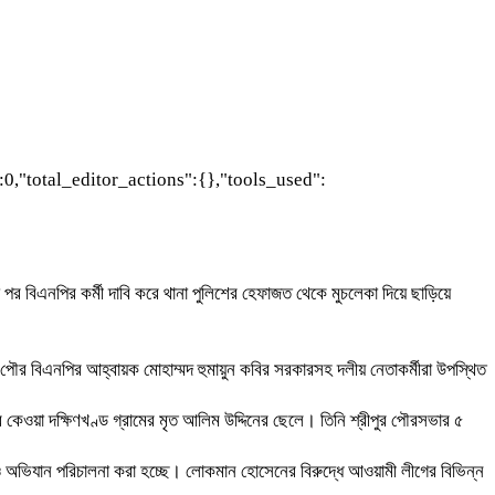
0,"total_editor_actions":{},"tools_used":
 পর বিএনপির কর্মী দাবি করে থানা পুলিশের হেফাজত থেকে মুচলেকা দিয়ে ছাড়িয়ে
পৌর বিএনপির আহ্বায়ক মোহাম্মদ হুমায়ুন কবির সরকারসহ দলীয় নেতাকর্মীরা উপস্থিত
য়া দক্ষিণখণ্ড গ্রামের মৃত আলিম উদ্দিনের ছেলে। তিনি শ্রীপুর পৌরসভার ৫
ারি ও অভিযান পরিচালনা করা হচ্ছে। লোকমান হোসেনের বিরুদ্ধে আওয়ামী লীগের বিভিন্ন