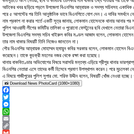
কর্মসূচিতে অংশ নেওয়া, ছবি ও কমিটির তালিকায় নাম থাকার তথ্য পাওয়ার পর তাকে
আটকের খবর ছড়িয়ে পড়লে উপজেলা বিএনপির আহ্বায়ক ও সদস্য সচিবসহ একাধিক নেতা
পরে ৫ আগস্টের পর তিনি আনুষ্ঠানিক ভাবে বিএনপিতে যোগ দেন। এ দাবির সমর্থনে 
নাম প্রকাশ না করার শর্তে একটি সূত্র জানায়, লোকমান হোসেনকে থানায় আনার পর
পুলিশ আওয়ামী লীগের কমিটির তালিকা ও পুরোনো ফেস্টুনের ছবি দেখালে নেতারা বিএন
উপজেলা বিএনপির সদস্য সচিব খাইরুল কবির মণ্ডল আজাদ বলেন, লোকমান হোসেন আগে
তার নাম থাকার বিষয়টি তিনি নিজেও জানতেন না।
পৌর বিএনপির আহ্বায়ক মোহাম্মদ হুমায়ুন কবির সরকার বলেন, লোকমান হোসেন বিএনপ
করেছেন। তাকে কুচক্রী মহলের নজর থেকে রক্ষা করা হয়েছে।
থানায় বাকবিতণ্ডার অভিযোগের বিষয়ে সরাসরি মন্তব্য এড়িয়ে শ্রীপুর থানার ভারপ
বিএনপির নেতারা এসে তাদের কর্মী হিসেবে প্রমাণ উপস্থাপন করেন। পরে মুচলেকা ন
এ বিষয়ে গাজীপুরের পুলিশ সুপার মো. শরিফ উদ্দীন বলেন, বিষয়টি খোঁজ নেওয়া হচ্ছে।
📸 Download News PhotoCard (1080×1080)
Facebook
Twitter
Messenger
WhatsApp
Email
Copy