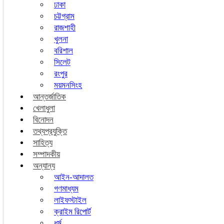
ঢাকা
চট্টগ্রাম
রাজশাহী
খুলনা
বরিশাল
সিলেট
রংপুর
ময়মনসিংহ
আন্তর্জাতিক
খেলাধুলা
বিনোদন
তথ্যপ্রযুক্তি
সাহিত্য
সম্পাদকীয়
অন্যান্য
আইন-আদালত
গণমাধ্যম
লাইফস্টাইল
ক্রাইম রিপোর্ট
ধর্ম