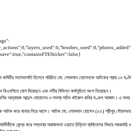
ags":
w_actions":0,"layers_used":0,"brushes_used":0,"photos_added":
_save":true,"containsFTESticker":false}
্ধ গ্রাম কমিটির সহসভাপতি হিসেবে পরিচিত মো. লোকমান হোসেনকে আটকের প্রায় ১৩ ঘণ্টা
ে বিএনপিতে যোগ দিয়েছেন এবং দলীয় বিভিন্ন কর্মসূচিতে অংশ নিয়েছেন।
বিএনপির আহ্বায়ক আব্দুল মোতালেব ও সদস্য সচিব খাইরুল কবির মণ্ডল আজাদ। এ সময় 
নকে আটক করে থানায় নিয়ে আসে। আটক মো. লোকমান হোসেন (৫৫) শ্রীপুর পৌরসভার কেও
ষ্ঠাবার্ষিকীকে কেন্দ্র করে সম্ভাব্য অরাজকতা এড়াতে চিহ্নিত ব্যক্তিদের বিষয়ে নজরদ