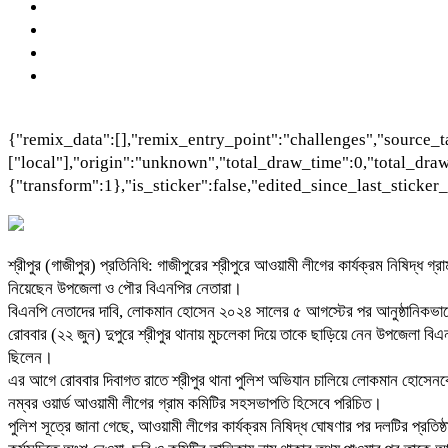
{"remix_data":[],"remix_entry_point":"challenges","source_t
["local"],"origin":"unknown","total_draw_time":0,"total_dra
{"transform":1},"is_sticker":false,"edited_since_last_sticker
শ্রীপুর (গাজীপুর) প্রতিনিধি: গাজীপুরের শ্রীপুরে আওয়ামী লীগের কার্যক্রম নিষিদ
নিয়েছেন উপজেলা ও পৌর বিএনপির নেতারা।
বিএনপি নেতাদের দাবি, লোকমান হোসেন ২০২৪ সালের ৫ আগস্টের পর আনুষ্ঠানিকভাব
রোববার (২২ জুন) দুপুরে শ্রীপুর থানায় মুচলেকা দিয়ে তাকে ছাড়িয়ে নেন উপজেলা 
ছিলেন।
এর আগে রোববার দিবাগত রাতে শ্রীপুর থানা পুলিশ অভিযান চালিয়ে লোকমান হোসে
নম্বর ওয়ার্ড আওয়ামী লীগের গ্রাম কমিটির সহসভাপতি হিসেবে পরিচিত।
পুলিশ সূত্রে জানা গেছে, আওয়ামী লীগের কার্যক্রম নিষিদ্ধ ঘোষণার পর দলটির প্রতি