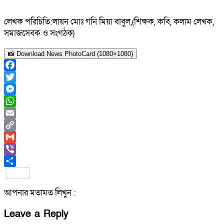
লেখক পরিচিতি:লায়ন মোঃ গনি মিয়া বাবুল,(শিক্ষক, কবি, কলাম লেখক,
সমাজসেবক ও সংগঠক)
📸 Download News PhotoCard (1080×1080)
Facebook
Twitter
Messenger
WhatsApp
Email
Copy
Link
Gmail
Viber
Share
আপনার মতামত লিখুন :
Leave a Reply