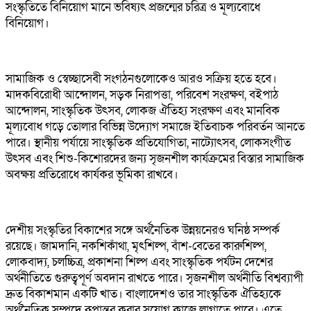
সংস্কৃতিতে বিনিয়োগ মানে ভবিষ্যৎ প্রজন্মের চরিত্র ও মূল্যবোধে
বিনিয়োগ।
সামাজিক ও স্বেচ্ছাসেবী সংগঠনগুলোকেও আরও সক্রিয় হতে হবে।
মাদকবিরোধী আন্দোলন, সড়ক নিরাপত্তা, পরিবেশ সংরক্ষণ, বইপাঠ
আন্দোলন, সাংস্কৃতিক উৎসব, লোকজ ঐতিহ্য সংরক্ষণ এবং মানবিক
মূল্যবোধ গড়ে তোলার বিভিন্ন উদ্যোগ সমাজে ইতিবাচক পরিবর্তন আনতে
পারে। স্থানীয় পর্যায়ে সাংস্কৃতিক প্রতিযোগিতা, নাট্যোৎসব, লোকসংগীত
উৎসব এবং শিশু-কিশোরদের জন্য সৃজনশীল কার্যক্রমের বিস্তার সামাজিক
অবক্ষয় প্রতিরোধে কার্যকর ভূমিকা রাখবে।
দেশীয় সংস্কৃতির বিকাশের সঙ্গে অর্থনৈতিক উন্নয়নেরও ঘনিষ্ঠ সম্পর্ক
রয়েছে। জামদানি, নকশিকাঁথা, মৃৎশিল্প, বাঁশ-বেতের কারুশিল্প,
লোকবাদ্য, চলচ্চিত্র, প্রকাশনা শিল্প এবং সাংস্কৃতিক পর্যটন দেশের
অর্থনীতিতে গুরুত্বপূর্ণ অবদান রাখতে পারে। সৃজনশীল অর্থনীতি বিশ্বব্যাপী
দ্রুত বিকাশমান একটি খাত। বাংলাদেশও তার সাংস্কৃতিক ঐতিহ্যকে
অর্থনৈতিক সম্পদে রূপান্তর করার সুযোগ কাজে লাগাতে পারে। এতে