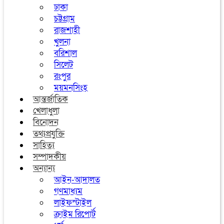
ঢাকা
চট্টগ্রাম
রাজশাহী
খুলনা
বরিশাল
সিলেট
রংপুর
ময়মনসিংহ
আন্তর্জাতিক
খেলাধুলা
বিনোদন
তথ্যপ্রযুক্তি
সাহিত্য
সম্পাদকীয়
অন্যান্য
আইন-আদালত
গণমাধ্যম
লাইফস্টাইল
ক্রাইম রিপোর্ট