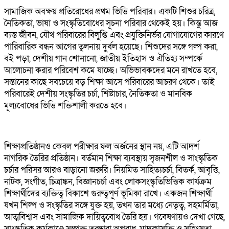
সামাজিক অবক্ষয় প্রতিরোধের প্রথম ভিত্তি পরিবার। একটি শিশুর চরিত্র,
নৈতিকতা, ভাষা ও সংস্কৃতিবোধের সূচনা পরিবার থেকেই হয়। কিন্তু আজ
ব্যস্ত জীবন, যৌথ পরিবারের বিলুপ্তি এবং প্রযুক্তিনির্ভর যোগাযোগের কারণে
পারিবারিক বন্ধন আগের তুলনায় দুর্বল হয়েছে। শিশুদের সঙ্গে গল্প করা,
বই পড়া, দেশীয় গান শোনানো, জাতীয় ইতিহাস ও ঐতিহ্য সম্পর্কে
আলোচনা করার পরিবেশ কমে যাচ্ছে। অভিভাবকদের মনে রাখতে হবে,
সন্তানের কাছে সবচেয়ে বড় শিক্ষা আসে পরিবারের আচরণ থেকে। তাই
পরিবারেই দেশীয় সংস্কৃতির চর্চা, শিষ্টাচার, নৈতিকতা ও মানবিক
মূল্যবোধের ভিত্তি শক্তিশালী করতে হবে।
শিক্ষাপ্রতিষ্ঠানও কেবল পরীক্ষার ফল অর্জনের স্থান নয়, এটি আদর্শ
নাগরিক তৈরির প্রতিষ্ঠান। বর্তমান শিক্ষা ব্যবস্থায় সৃজনশীল ও সাংস্কৃতিক
চর্চার পরিসর আরও বাড়ানো জরুরি। নিয়মিত সাহিত্যচর্চা, বিতর্ক, আবৃত্তি,
নাটক, সংগীত, চিত্রাঙ্কন, বিজ্ঞানচর্চা এবং লোকসংস্কৃতিভিত্তিক কার্যক্রম
শিক্ষার্থীদের ব্যক্তিত্ব বিকাশে গুরুত্বপূর্ণ ভূমিকা রাখে। একজন শিক্ষার্থী
যখন শিল্প ও সংস্কৃতির সঙ্গে যুক্ত হয়, তখন তার মধ্যে নেতৃত্ব, সহমর্মিতা,
আত্মবিশ্বাস এবং সামাজিক দায়িত্ববোধ তৈরি হয়। গবেষণায়ও দেখা গেছে,
সাংস্কৃতিক কর্মকাণ্ডে সম্পৃক্ত তরুণরা অপরাধ, মাদকাসক্তি ও সহিংসতা