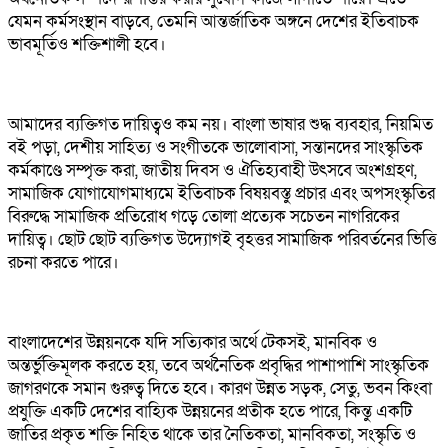
যেমন কর্মসংস্থান বাড়বে, তেমনি আন্তর্জাতিক অঙ্গনে দেশের ইতিবাচক
ভাবমূর্তিও শক্তিশালী হবে।
আমাদের ব্যক্তিগত দায়িত্বও কম নয়। বাংলা ভাষার শুদ্ধ ব্যবহার, নিয়মিত
বই পড়া, দেশীয় সাহিত্য ও সংগীতকে ভালোবাসা, সন্তানদের সাংস্কৃতিক
কর্মকাণ্ডে সম্পৃক্ত করা, জাতীয় দিবস ও ঐতিহ্যবাহী উৎসবে অংশগ্রহণ,
সামাজিক যোগাযোগমাধ্যমে ইতিবাচক বিষয়বস্তু প্রচার এবং অপসংস্কৃতির
বিরুদ্ধে সামাজিক প্রতিরোধ গড়ে তোলা প্রত্যেক সচেতন নাগরিকের
দায়িত্ব। ছোট ছোট ব্যক্তিগত উদ্যোগই বৃহত্তর সামাজিক পরিবর্তনের ভিত্তি
রচনা করতে পারে।
বাংলাদেশের উন্নয়নকে যদি সত্যিকার অর্থে টেকসই, মানবিক ও
অন্তর্ভুক্তিমূলক করতে হয়, তবে অর্থনৈতিক প্রবৃদ্ধির পাশাপাশি সাংস্কৃতিক
জাগরণকে সমান গুরুত্ব দিতে হবে। কারণ উন্নত সড়ক, সেতু, ভবন কিংবা
প্রযুক্তি একটি দেশের বাহ্যিক উন্নয়নের প্রতীক হতে পারে, কিন্তু একটি
জাতির প্রকৃত শক্তি নিহিত থাকে তার নৈতিকতা, মানবিকতা, সংস্কৃতি ও