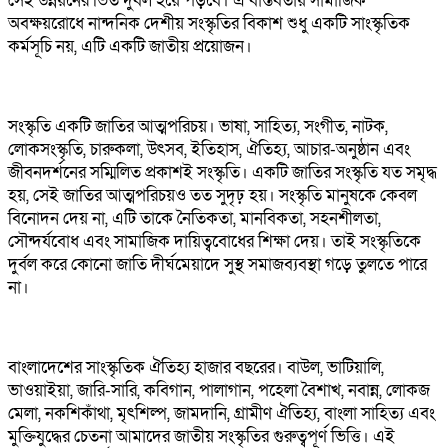
সেই উন্নয়নের ভিত দুর্বল হয়ে পড়বে। এ বাস্তবতায় সামাজিক
অবক্ষয়রোধে নান্দনিক দেশীয় সংস্কৃতির বিকাশ শুধু একটি সাংস্কৃতিক
কর্মসূচি নয়, এটি একটি জাতীয় প্রয়োজন।
সংস্কৃতি একটি জাতির আত্মপরিচয়। ভাষা, সাহিত্য, সংগীত, নাটক,
লোকসংস্কৃতি, চারুকলা, উৎসব, ইতিহাস, ঐতিহ্য, আচার-অনুষ্ঠান এবং
জীবনদর্শনের সম্মিলিত প্রকাশই সংস্কৃতি। একটি জাতির সংস্কৃতি যত সমৃদ্ধ
হয়, সেই জাতির আত্মপরিচয়ও তত সুদৃঢ় হয়। সংস্কৃতি মানুষকে কেবল
বিনোদন দেয় না, এটি তাকে নৈতিকতা, মানবিকতা, সহনশীলতা,
সৌন্দর্যবোধ এবং সামাজিক দায়িত্ববোধের শিক্ষা দেয়। তাই সংস্কৃতিকে
দুর্বল করে কোনো জাতি দীর্ঘমেয়াদে সুস্থ সমাজব্যবস্থা গড়ে তুলতে পারে
না।
বাংলাদেশের সাংস্কৃতিক ঐতিহ্য হাজার বছরের। বাউল, ভাটিয়ালি,
ভাওয়াইয়া, জারি-সারি, কবিগান, পালাগান, পহেলা বৈশাখ, নবান্ন, লোকজ
মেলা, নকশিকাঁথা, মৃৎশিল্প, জামদানি, গ্রামীণ ঐতিহ্য, বাংলা সাহিত্য এবং
মুক্তিযুদ্ধের চেতনা আমাদের জাতীয় সংস্কৃতির গুরুত্বপূর্ণ ভিত্তি। এই