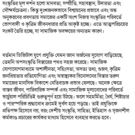
সংস্কৃতির মূল দর্শন হলো মানবতা, সম্প্রীতি, সহাবস্থান, উদারতা এবং
সৌন্দর্যচেতনা। কিন্তু দুঃখজনকভাবে বিশ্বায়নের প্রভাবে এবং অন্ধ
অনুকরণের প্রবণতায় সমাজের একটি অংশ নিজস্ব সংস্কৃতির পরিবর্তে
ভোগবাদী ও কৃত্রিম জীবনধারার প্রতি আকৃষ্ট হচ্ছে। এতে আত্মপরিচয়ের
সংকট তৈরি হচ্ছে, যা সামাজিক অবক্ষয়ের অন্যতম কারণ।
বর্তমান ডিজিটাল যুগে প্রযুক্তি যেমন জ্ঞান অর্জনের সুযোগ বাড়িয়েছে,
তেমনি অপসংস্কৃতি বিস্তারের পথও সহজ করেছে। সামাজিক
যোগাযোগমাধ্যমে অশালীনতা, সহিংসতা, অসত্য তথ্য, গুজব, কৃত্রিম
জনপ্রিয়তার প্রতিযোগিতা এবং অস্বাস্থ্যকর বিনোদনের বিস্তার তরুণ
সমাজের মানসিক বিকাশে নেতিবাচক প্রভাব ফেলছে। অনেক ক্ষেত্রে
বাস্তব জীবন, পারিবারিক সম্পর্ক এবং সামাজিক মূল্যবোধের পরিবর্তে
ভার্চুয়াল পরিচিতিই গুরুত্বপূর্ণ হয়ে উঠছে। ফলে সহমর্মিতা, ধৈর্য, শিষ্টাচার
ও পারস্পরিক শ্রদ্ধাবোধ ক্রমেই দুর্বল হয়ে পড়ছে। তাই প্রযুক্তিকে
প্রতিপক্ষ হিসেবে নয়, বরং দেশীয় সংস্কৃতি, সাহিত্য, ইতিহাস ও সৃজনশীল
কর্মকাণ্ড প্রচারের কার্যকর মাধ্যম হিসেবে ব্যবহার করতে হবে।