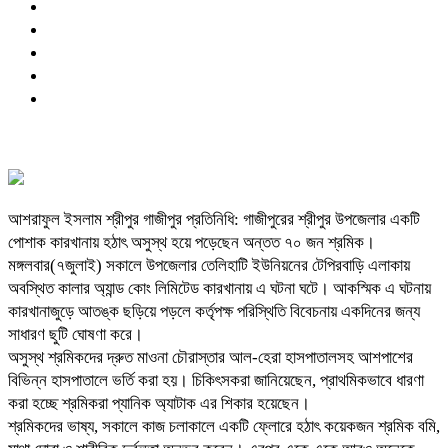
আশরাফুল ইসলাম শ্রীপুর গাজীপুর প্রতিনিধি: গাজীপুরের শ্রীপুর উপজেলার একটি
পোশাক কারখানায় হঠাৎ অসুস্থ হয়ে পড়েছেন অন্তত ৭০ জন শ্রমিক।
মঙ্গলবার(৭জুলাই) সকালে উপজেলার তেলিহাটি ইউনিয়নের টেপিরবাড়ি এলাকায়
অবস্থিত কালার অ্যান্ড কোং লিমিটেড কারখানায় এ ঘটনা ঘটে। আকস্মিক এ ঘটনায়
কারখানাজুড়ে আতঙ্ক ছড়িয়ে পড়লে কর্তৃপক্ষ পরিস্থিতি বিবেচনায় একদিনের জন্য
সাধারণ ছুটি ঘোষণা করে।
অসুস্থ শ্রমিকদের দ্রুত মাওনা চৌরাস্তার আল-হেরা হাসপাতালসহ আশপাশের
বিভিন্ন হাসপাতালে ভর্তি করা হয়। চিকিৎসকরা জানিয়েছেন, প্রাথমিকভাবে ধারণা
করা হচ্ছে শ্রমিকরা প্যানিক অ্যাটাক এর শিকার হয়েছেন।
শ্রমিকদের ভাষ্য, সকালে কাজ চলাকালে একটি ফ্লোরে হঠাৎ কয়েকজন শ্রমিক বমি,