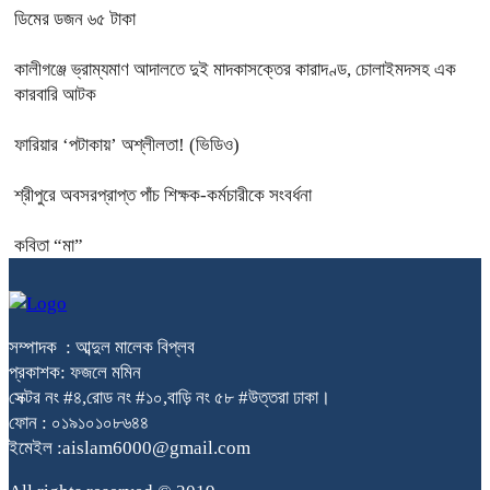
ডিমের ডজন ৬৫ টাকা
কালীগঞ্জে ভ্রাম্যমাণ আদালতে দুই মাদকাসক্তের কারাদণ্ড, চোলাইমদসহ এক
কারবারি আটক
ফারিয়ার ‘পটাকায়’ অশ্লীলতা! (ভিডিও)
শ্রীপুরে অবসরপ্রাপ্ত পাঁচ শিক্ষক-কর্মচারীকে সংবর্ধনা
কবিতা “মা”
সম্পাদক : আব্দুল মালেক বিপ্লব
প্রকাশক: ফজলে মমিন
সেক্টর নং #৪,রোড নং #১০,বাড়ি নং ৫৮ #উত্তরা ঢাকা।
ফোন : ০১৯১০১০৮৬৪৪
ইমেইল :aislam6000@gmail.com