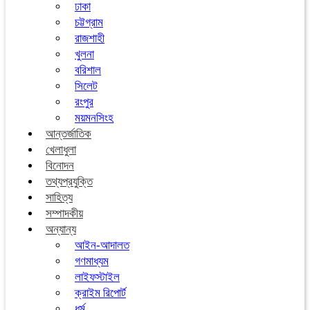
ঢাকা
চট্টগ্রাম
রাজশাহী
খুলনা
বরিশাল
সিলেট
রংপুর
ময়মনসিংহ
আন্তর্জাতিক
খেলাধুলা
বিনোদন
তথ্যপ্রযুক্তি
সাহিত্য
সম্পাদকীয়
অন্যান্য
আইন-আদালত
গণমাধ্যম
লাইফস্টাইল
ক্রাইম রিপোর্ট
ধর্ম