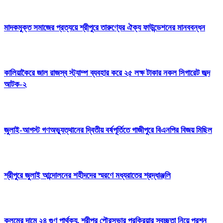
মাদকমুক্ত সমাজের প্রত্যয়ে শ্রীপুরে তারুণ্যের ঐক্য ফাউন্ডেশনের মানববন্ধন
কালিয়াকৈরে জাল রাজস্ব স্ট্যাম্প ব্যবহার করে ২৫ লক্ষ টাকার নকল সিগারেট জব্দ
আটক-২
জুলাই-আগস্ট গণঅভ্যুত্থানের দ্বিতীয় বর্ষপূর্তিতে গাজীপুরে বিএনপির বিজয় মিছিল
শ্রীপুরে জুলাই আন্দোলনের শহীদদের স্মরণে মধ্যরাতের শ্রদ্ধাঞ্জলি
কলমের দামে ২৪ গুণ পার্থক্য, শ্রীপুর পৌরসভার প্রক্রিয়ার স্বচ্ছতা নিয়ে প্রশ্ন