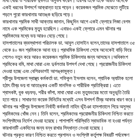
মাথা ঘোরা ও শারীরিক দুর্বলতা অনুভব করেন। এরপর একে একে আরও অনেকে
একই ধরনের উপসর্গে আক্রান্ত হয়ে পড়েন। কয়েকজন শ্রমিক মেঝেতে লুটিয়ে
পড়লে পুরো কারখানায় আতঙ্ক ছড়িয়ে পড়ে।
কারখানার শ্রমিক সাথী আক্তার জানান, কিছুদিন আগে একই ফ্লোরে লিজা বেগম
নামে এক শ্রমিকের মৃত্যু হয়েছিল। এবারও একই ফ্লোরে এমন ঘটনার পর
শ্রমিকদের মধ্যে ভয় আরও বেড়ে গেছে।
হাসপাতালের ব্যবস্থাপনা পরিচালক ডা. আবুল হোসাইন বলেন,তাদের হাসপাতালে ৩৫
থেকে ৪০ জন শ্রমিককে আনা হয়। প্রাথমিক চিকিৎসা শেষে অনেকেই বাড়ি ফিরে
গেলেও নতুন করে আরও কয়েকজন শ্রমিক চিকিৎসার জন্য আসছেন।অধিকাংশ
শ্রমিকের বমি, মাথা ঘোরা এবং দুর্বলতার উপসর্গ দেখা গেছে। প্রয়োজনীয় চিকিৎসা
দেওয়া হচ্ছে এবং বেশিরভাগই আশঙ্কামুক্ত।
শ্রীপুর উপজেলা স্বাস্থ্য কর্মকর্তা ডা. শফিকুল ইসলাম বলেন, প্যানিক অ্যাটাক হলো
হঠাৎ তীব্র ভয় বা আতঙ্কের একটি মানসিক ও শারীরিক প্রতিক্রিয়া। এতে
শ্বাসকষ্ট, বুক ধড়ফড়, শরীর কাঁপা, মাথা ঘোরা এবং মৃত্যুভয়ের মতো অনুভূতি তৈরি
হতে পারে। সাধারণত কয়েক মিনিটের মধ্যেই এসব উপসর্গ তীব্র আকার ধারণ করে।
ঘটনার পর শ্রীপুর উপজেলা নির্বাহী কর্মকর্তা নাহিদ ভূঁইঞা হাসপাতালে গিয়ে অসুস্থ
শ্রমিকদের খোঁজ নেন। তিনি বলেন, শ্রমিকদের প্রয়োজনীয় চিকিৎসা নিশ্চিত করতে
সংশ্লিষ্টদের নির্দেশ দেওয়া হয়েছে। পাশাপাশি পরিস্থিতি স্বাভাবিক না হওয়া পর্যন্ত
কারখানাটি একদিনের জন্য বন্ধ রাখার সিদ্ধান্ত নেওয়া হয়েছে।
ঘটনার প্রকৃত কারণ নিশ্চিত করতে প্রশাসন ও সংশ্লিষ্ট কর্তৃপক্ষ বিষয়টি পর্যবেক্ষণ