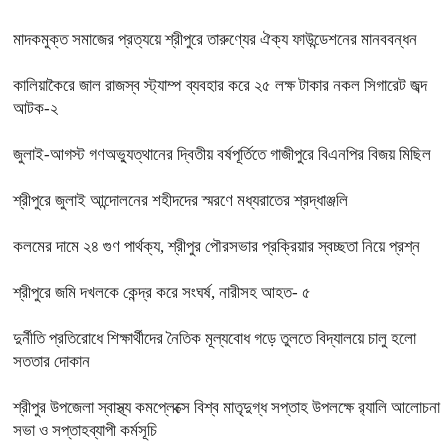
মাদকমুক্ত সমাজের প্রত্যয়ে শ্রীপুরে তারুণ্যের ঐক্য ফাউন্ডেশনের মানববন্ধন
কালিয়াকৈরে জাল রাজস্ব স্ট্যাম্প ব্যবহার করে ২৫ লক্ষ টাকার নকল সিগারেট জব্দ
আটক-২
জুলাই-আগস্ট গণঅভ্যুত্থানের দ্বিতীয় বর্ষপূর্তিতে গাজীপুরে বিএনপির বিজয় মিছিল
শ্রীপুরে জুলাই আন্দোলনের শহীদদের স্মরণে মধ্যরাতের শ্রদ্ধাঞ্জলি
কলমের দামে ২৪ গুণ পার্থক্য, শ্রীপুর পৌরসভার প্রক্রিয়ার স্বচ্ছতা নিয়ে প্রশ্ন
শ্রীপুরে জমি দখলকে কেন্দ্র করে সংঘর্ষ, নারীসহ আহত- ৫
দুর্নীতি প্রতিরোধে শিক্ষার্থীদের নৈতিক মূল্যবোধ গড়ে তুলতে বিদ্যালয়ে চালু হলো
সততার দোকান
শ্রীপুর উপজেলা স্বাস্থ্য কমপ্লেক্সে বিশ্ব মাতৃদুগ্ধ সপ্তাহ উপলক্ষে র‍্যালি আলোচনা
সভা ও সপ্তাহব্যাপী কর্মসূচি