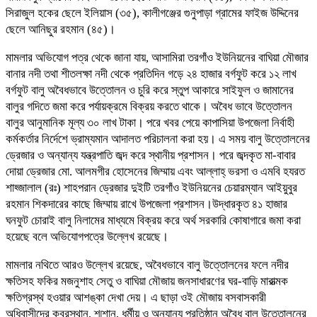
সিরাজুল হকের ছেলে ইলিয়াস (৩৫), কালীগঞ্জের গুনুপাড়া গ্রামের ফাইজ উদ্দিনের
ছেলে আনিছুর রহমান (৪৫)।
মামলার অভিযোগ পত্র থেকে জানা যায়, আসামিরা তরগাঁও ইউনিয়নের বাঘিয়া মৌজার
বানার নদী তথা শীতলক্ষা নদী থেকে প্রতিদিন গড়ে ২৪ হাজার বর্গফুট করে ১২ লাখ
বর্গফুট বালু অবৈধভাবে উত্তোলন ও চুরি করে স্তুপ আকারে সাইফুল ও জামানের
বালুর গদিতে জমা করে পর্যায়ক্রমে বিক্রয় করতে থাকে। অবৈধ ভাবে উত্তোলন
বালুর আনুমানিক মূল্য ৩০ লাখ টাকা। পরে খবর পেয়ে কাপাসিয়া উপজেলা নির্বাহী
কর্মকর্তার নির্দেশে ভ্রাম্যমান আদালত পরিচালনা করা হয়। এ সময় বালু উত্তোলনের
ড্রেজার ও অন্যান্য যন্ত্রপাতি জব্দ করে স্থানীয় প্রশাসন। পরে জব্দকৃত মা-বাবার
দোয়া ড্রেজার মো. আলমগীর হোসেনের জিম্মায় এবং আল্লাহ্ ভরসা ও এমবি হযরত
শাহ্জালাল (রঃ) শাহপরান ড্রেজার দুইটি তরগাঁও ইউনিয়নের চেয়ারম্যান আইয়ুবুর
রহমান শিকদারের কাছে জিম্মায় রাখে উপজেলা প্রশাসন।উদ্ধারকৃত ৪১ হাজার
ঘনফুট চোরাই বালু নিলামের মাধ্যমে বিক্রয় করে অর্থ সরকারি কোষাগারে জমা করা
হয়েছে বলে অভিযোগপত্রে উল্লেখ রয়েছে।
মামলার নথিতে আরও উল্লেখ রয়েছে, অবৈধভাবে বালু উত্তোলনের ফলে নদীর
ক্ষতিসহ ফকির মজনুশাহ সেতু ও বাঘিয়া মৌজায় জনসাধারণের ঘর-বাড়ি মারাত্মক
ক্ষতিগ্রস্থ হওয়ার আশঙ্কা দেখা দেয়। এ ছাড়া ওই মৌজায় বসবাসকারী
অধিবাসীদের কবরস্থান, শ্মশান, ধর্মীয় ও অন্যান্য প্রতিষ্ঠান অবৈধ বালু উত্তোলনের