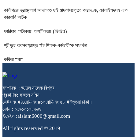
কালীগঞ্জে ভ্রাম্যমাণ আদালতে দুই মাদকাসক্তের কারাদণ্ড, চোলাইমদসহ এক
কারবারি আটক
ফারিয়ার ‘পটাকায়’ অশ্লীলতা! (ভিডিও)
শ্রীপুরে অবসরপ্রাপ্ত পাঁচ শিক্ষক-কর্মচারীকে সংবর্ধনা
কবিতা “মা”
সম্পাদক : আব্দুল মালেক বিপ্লব
প্রকাশক: ফজলে মমিন
সেক্টর নং #৪,রোড নং #১০,বাড়ি নং ৫৮ #উত্তরা ঢাকা।
ফোন : ০১৯১০১০৮৬৪৪
ইমেইল :aislam6000@gmail.com
All rights reserved © 2019