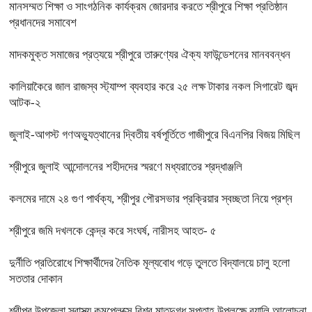
মানসম্মত শিক্ষা ও সাংগঠনিক কার্যক্রম জোরদার করতে শ্রীপুরে শিক্ষা প্রতিষ্ঠান
প্রধানদের সমাবেশ
মাদকমুক্ত সমাজের প্রত্যয়ে শ্রীপুরে তারুণ্যের ঐক্য ফাউন্ডেশনের মানববন্ধন
কালিয়াকৈরে জাল রাজস্ব স্ট্যাম্প ব্যবহার করে ২৫ লক্ষ টাকার নকল সিগারেট জব্দ
আটক-২
জুলাই-আগস্ট গণঅভ্যুত্থানের দ্বিতীয় বর্ষপূর্তিতে গাজীপুরে বিএনপির বিজয় মিছিল
শ্রীপুরে জুলাই আন্দোলনের শহীদদের স্মরণে মধ্যরাতের শ্রদ্ধাঞ্জলি
কলমের দামে ২৪ গুণ পার্থক্য, শ্রীপুর পৌরসভার প্রক্রিয়ার স্বচ্ছতা নিয়ে প্রশ্ন
শ্রীপুরে জমি দখলকে কেন্দ্র করে সংঘর্ষ, নারীসহ আহত- ৫
দুর্নীতি প্রতিরোধে শিক্ষার্থীদের নৈতিক মূল্যবোধ গড়ে তুলতে বিদ্যালয়ে চালু হলো
সততার দোকান
শ্রীপুর উপজেলা স্বাস্থ্য কমপ্লেক্সে বিশ্ব মাতৃদুগ্ধ সপ্তাহ উপলক্ষে র‍্যালি আলোচনা