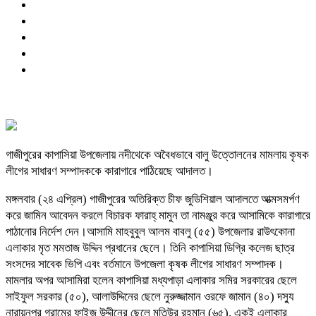
গাজীপুরের কাপাসিয়া উপজেলায় নদীথেকে অবৈধভাবে বালু উত্তোলনের মামলায় কৃষক
লীগের সাধারণ সম্পাদককে কারাগারে পাঠিয়েছে আদালত।
মঙ্গলবার (২৪ এপ্রিল) গাজীপুরের অতিরিক্ত চীফ জুডিশিয়াল আদালতে আত্মসমর্পণ
করে জামিন আবেদন করলে বিচারক ফারাহ্ মামুন তা নামঞ্জুর করে আসামিকে কারাগারে
পাঠানোর নির্দেশ দেন।আসামি মাহবুবুল আলম বাবলু (৫৫) উপজেলার রাউৎকোনা
এলাকার মৃত মমতাজ উদ্দিন প্রধানের ছেলে। তিনি কাপাসিয়া ডিগ্রি কলেজ ছাত্র
সংসদের সাবেক ভিপি এবং বর্তমানে উপজেলা কৃষক লীগের সাধারণ সম্পাদক।
মামলার অপর আসামিরা হলেন কাপাসিয়া মধ্যপাড়া এলাকার সমির সরকারের ছেলে
সাইফুল সরকার (৫০), আলাউদ্দিনের ছেলে নুরুজ্জামান ওরফে জামান (৪০) দস্যু
নারায়নপুর গ্রামের ফাইজ উদ্দীনের ছেলে মতিউর রহমান (৬৫), একই এলাকার