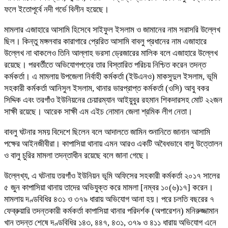
ফলে ইতোপূর্বে নদী গর্ভে বিলীন হয়েছে।
মামলার এজাহারে আসামি হিসেবে সাইফুল ইসলাম ও জামানের নাম সরাসরি উল্লেখ
ছিল। কিন্তু মঙ্গলবার কারাগারে প্রেরিত আসামি বাবলু প্রধানের নাম এজাহারে
উল্লেখ না থাকলেও তিনি আল্লাহ ভরসা ড্রেজারের মালিক বলে এজাহারে উল্লেখ
রয়েছে। পরবর্তীতে অভিযোগপত্রে তার বিস্তারিত পরিচয় নিশ্চিত করেন তদন্ত
কর্মকর্তা। এ মামলায় উপজেলা নির্বাহী কর্মকর্তা (ইউএনও) মাকসুদুল ইসলাম, ভূমি
সহকারী কর্মকর্তা আনিসুল ইসলাম, থানার ভারপ্রাপ্ত কর্মকর্তা (ওসি) আবু বকর
সিদ্দিক এবং তরগাঁও ইউনিয়নের চেয়ারম্যান আইয়ুবুর রহমান শিকদারসহ মোট ২২জন
সাক্ষী রয়েছে। আরেক সাক্ষী এম এইচ নোমান জেলা শ্রমিক লীগ নেতা।
বাবলু ঘটনার সময় বিদেশে ছিলেন বলে আদালতে জামিন শুনানিতে জানান আসামি
পক্ষের আইনজীবীরা। কাপাসিয়া থানায় এমন আরও একটি অবৈধভাবে বালু উত্তোলন
ও বালু চুরির মামলা তদন্তাধীন রয়েছে বলে জানা গেছে।
উল্লেখ্য, এ ঘটনায় তরগাঁও ইউনিয়ন ভূমি অফিসের সহকারী কর্মকর্তা ২০১৭ সালের
৫ জুন কাপাসিয়া থানায় তাদের অভিযুক্ত করে মামলা [নম্বর ১০(৬)১৭] করেন।
মামলায় দণ্ডবিধির ৪৩১ ও ৩৭৯ ধারায় অভিযোগ আনা হয়। পরে চলতি বছরের ৭
ফেব্রুয়ারি তদন্তকারী কর্মকর্তা কাপাসিয়া থানার পরিদর্শক (অপারেশন) মনিরুজ্জামান
খান তদন্ত শেষে দণ্ডবিধির ১৪৩, ৪৪৭, ৪৩১, ৩৭৯ ও ৪১১ ধারায় অভিযোগ এনে