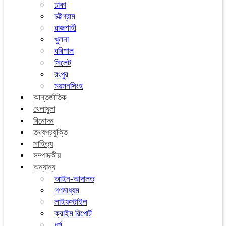
ঢাকা
চট্টগ্রাম
রাজশাহী
খুলনা
বরিশাল
সিলেট
রংপুর
ময়মনসিংহ
আন্তর্জাতিক
খেলাধুলা
বিনোদন
তথ্যপ্রযুক্তি
সাহিত্য
সম্পাদকীয়
অন্যান্য
আইন-আদালত
গণমাধ্যম
লাইফস্টাইল
ক্রাইম রিপোর্ট
ধর্ম