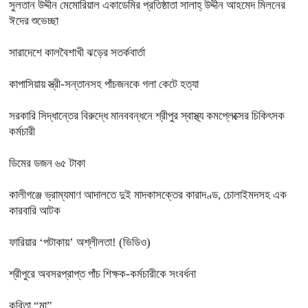
সুলতান উদ্দীন মেমোরিয়াল একাডেমির প্রতিষ্ঠাতা সালাহ্ উদ্দীন আহমেদ মিলনের
ঈদের শুভেচ্ছা
সারাদেশে কালবৈশাখী ঝড়ের সতর্কবার্তা
কাপাসিয়ায় স্ত্রী-সন্তানসহ পাঁচজনকে গলা কেটে হত্যা
সরকারি সিদ্ধান্তের বিরুদ্ধে মানববন্ধনে শ্রীপুর স্বাস্থ্য কমপ্লেক্সের চিকিৎসক
কর্মচারী
ডিমের ডজন ৬৫ টাকা
কালীগঞ্জে ভ্রাম্যমাণ আদালতে দুই মাদকাসক্তের কারাদণ্ড, চোলাইমদসহ এক
কারবারি আটক
ফারিয়ার ‘পটাকায়’ অশ্লীলতা! (ভিডিও)
শ্রীপুরে অবসরপ্রাপ্ত পাঁচ শিক্ষক-কর্মচারীকে সংবর্ধনা
কবিতা “মা”