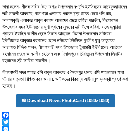
তারা হলেন- নীলফামারীর কিশোরগঞ্জ উপজেলার রণচন্ডি ইউনিয়নের আরেফুজ্জামানের
স্ত্রী লাভলী আক্তার, বালাপাড়া এলাকার প্রমাদ চন্দ্র রায়ের মেয়ে পলি রায়,
আকাশকুড়ি এলাকার আবুল কালাম আজাদের মেয়ে তাহিরা পারভীন, কিশোরগঞ্জ
উপজেলার সদর ইউনিয়নের মুশা গ্রামের সুমনের স্ত্রী উম্মে হাবিবা, বাজে ডুমুরিয়া
গ্রামের ইয়াছিন আলীর ছেলে মিজান আহমেদ, ডিমলা উপজেলার নাউতারা
ইউনিয়নের আবুজার রহমানের ছেলে নাউতরা ইউনিয়ন যুবলীগ যুগ্ম আহ্বায়ক
আরাফাত সিদ্দিক শাসন, নীলফামারী সদর উপজেলার টুপামারী ইউনিয়নের আতিয়ার
রহমানের ছেলে আলমগীর হোসেন এবং দিনাজপুরের চিরিরবন্দর উপজেলার জিয়াউর
রহমানের স্ত্রী আরিফা নাজনীন।
নীলফামারী সদর থানার ওসি বাবুল আকতার ও সৈয়দপুর থানার ওসি শাহজাহান পাশা
ঘটনার সত্যতা নিশ্চিত করে জানান, আটকদের বিরুদ্ধে আইনানুগ ব্যবস্থা গ্রহণ করা
হয়েছে।
📸 Download News PhotoCard (1080×1080)
Facebook
Twitter