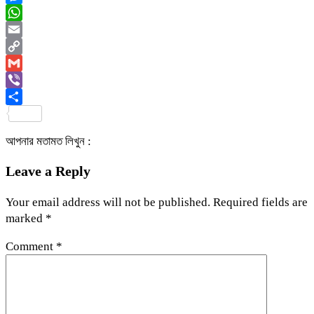
Messenger
WhatsApp
Email
Copy
Link
Gmail
Viber
Share
আপনার মতামত লিখুন :
Leave a Reply
Your email address will not be published.
Required fields are
marked
*
Comment
*