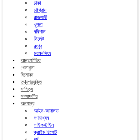
ঢাকা
চট্টগ্রাম
রাজশাহী
খুলনা
বরিশাল
সিলেট
রংপুর
ময়মনসিংহ
আন্তর্জাতিক
খেলাধুলা
বিনোদন
তথ্যপ্রযুক্তি
সাহিত্য
সম্পাদকীয়
অন্যান্য
আইন-আদালত
গণমাধ্যম
লাইফস্টাইল
ক্রাইম রিপোর্ট
ধর্ম