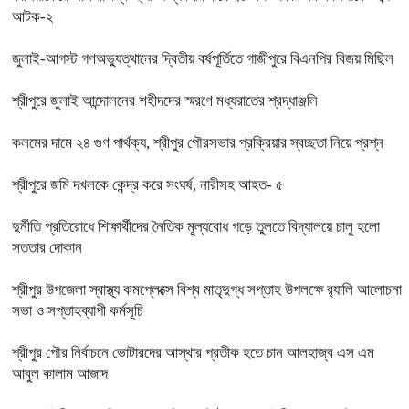
আটক-২
জুলাই-আগস্ট গণঅভ্যুত্থানের দ্বিতীয় বর্ষপূর্তিতে গাজীপুরে বিএনপির বিজয় মিছিল
শ্রীপুরে জুলাই আন্দোলনের শহীদদের স্মরণে মধ্যরাতের শ্রদ্ধাঞ্জলি
কলমের দামে ২৪ গুণ পার্থক্য, শ্রীপুর পৌরসভার প্রক্রিয়ার স্বচ্ছতা নিয়ে প্রশ্ন
শ্রীপুরে জমি দখলকে কেন্দ্র করে সংঘর্ষ, নারীসহ আহত- ৫
দুর্নীতি প্রতিরোধে শিক্ষার্থীদের নৈতিক মূল্যবোধ গড়ে তুলতে বিদ্যালয়ে চালু হলো
সততার দোকান
শ্রীপুর উপজেলা স্বাস্থ্য কমপ্লেক্সে বিশ্ব মাতৃদুগ্ধ সপ্তাহ উপলক্ষে র‍্যালি আলোচনা
সভা ও সপ্তাহব্যাপী কর্মসূচি
শ্রীপুর পৌর নির্বাচনে ভোটারদের আস্থার প্রতীক হতে চান আলহাজ্ব এস এম
আবুল কালাম আজাদ