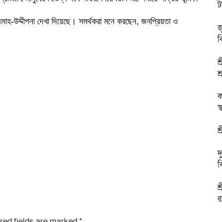
ট
উৎসাহ-উদ্দীপনা দেখা দিয়েছে। সমর্থকরা মনে করছেন, জনপ্রিয়তা ও
জ
।
ব
শ
শ্
ক
স
শ
দ
ব
শ
র
red fields are marked
*