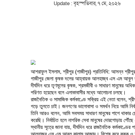
Update : বৃহস্পতিবার, ৭ মে, ২০২৬
আশরাফুল ইসলাম, শ্রীপুর (গাজীপুর) প্রতিনিধি: আসন্ন শ্রীপুর 
গাজীপুর জেলা কৃষক দলের আহ্বায়ক আলহাজ্ব এস এম আবু
দীর্ঘদিন ধরে তৃণমূলের কৃষক, শ্রমজীবী ও সাধারণ মানুষের অধ
পরিণত হয়েছেন বলে এলাকাবাসীর মধ্যে আলোচনা চলছে।
রাজনৈতিক ও সামাজিক কর্মকাণ্ডে সক্রিয় এই নেতা বলেন, শ্
গড়ে তুলতে চাই। জনগণের ভালোবাসা ও সমর্থন নিয়ে আমি নির্ব
তিনি আরও বলেন, আমি সবসময় সাধারণ মানুষের পাশে থাকার চেষ
করেছি। নির্বাচিত হলে নাগরিক সেবা মানুষের দোরগোড়ায় পৌঁছে
স্থানীয় সূত্রে জানা যায়, দীর্ঘদিন ধরে রাজনৈতিক কর্মকাণ্ডের
আলহাজ্ব এস এম আবুল কালাম আজাদ। বিশেষ করে কৃষক ও শ্রমজীবী 