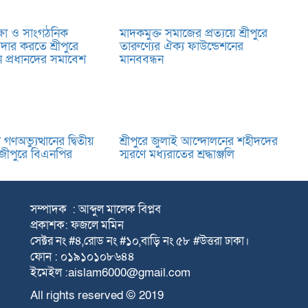
্ষা ও সাংগঠনিক
মাদকমুক্ত সমাজের প্রত্যয়ে শ্রীপুরে
রদার করতে শ্রীপুরে
তারুণ্যের ঐক্য ফাউন্ডেশনের
্ঠান প্রধানদের সমাবেশ
মানববন্ধন
ণঅভ্যুত্থানের দ্বিতীয়
শ্রীপুরে জুলাই আন্দোলনের শহীদদের
গাজীপুরে বিএনপির
স্মরণে মধ্যরাতের শ্রদ্ধাঞ্জলি
সম্পাদক : আব্দুল মালেক বিপ্লব
প্রকাশক: ফজলে মমিন
সেক্টর নং #৪,রোড নং #১০,বাড়ি নং ৫৮ #উত্তরা ঢাকা।
ফোন : ০১৯১০১০৮৬৪৪
ইমেইল :aislam6000@gmail.com
All rights reserved © 2019