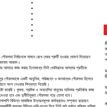
শ
ক
অ
পৌরসভা নির্বাচনকে সামনে রেখে মেয়র প্রার্থী হওয়ার ঘোষণা দিয়েছেন
প
ল কালাম আজাদ।
িকার আদায়ে কাজ করায় ইতোমধ্যে তিনি ভোটারদের আস্থার প্রতীকে
ম
শ
রীপুর পৌরসভাকে একটি আধুনিক, পরিচ্ছন্ন ও জনবান্ধব পৌরসভা হিসেবে
াচনে অংশ নেওয়ার সিদ্ধান্ত নিয়েছি।
ম
্টা করেছি। কৃষক, শ্রমিক ও অবহেলিত মানুষের অধিকার প্রতিষ্ঠায় কাজ
ফ
 দেওয়া হবে এবং দুর্নীতিমুক্ত পৌরসভা গড়ে তোলা হবে।
 পাশাপাশি বিভিন্ন সামাজিক উন্নয়নমূলক কার্যক্রমেও সম্পৃক্ত রয়েছেন
ক
মানুষের বিভিন্ন দাবি-দাওয়া নিয়ে তিনি মাঠ পর্যায়ে সক্রিয় ভূমিকা