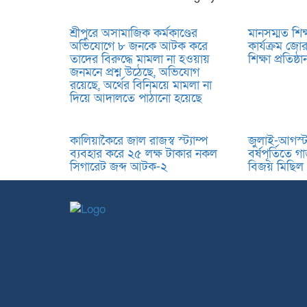
শ্রীপুরে অসামাজিক কর্মকাণ্ডের
মানসম্মত শিক
অভিযোগে ৮ জনকে আটক করে
কার্যক্রম জো
তাদের বিরুদ্ধে মামলা না হওয়ায়
শিক্ষা প্রতিষ
জনমনে প্রশ্ন উঠেছে, অভিযোগ
রয়েছে, অর্থের বিনিময়ে মামলা না
দিয়ে আদালতে পাঠানো হয়েছে
কালিয়াকৈরে জাল রাজস্ব স্ট্যাম্প
জুলাই-আগস্ট গ
ব্যবহার করে ২৫ লক্ষ টাকার নকল
বর্ষপূর্তিতে 
সিগারেট জব্দ আটক-২
বিজয় মিছিল