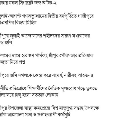
াকার নকল সিগারেট জব্দ আটক-২
ুলাই-আগস্ট গণঅভ্যুত্থানের দ্বিতীয় বর্ষপূর্তিতে গাজীপুরে
িএনপির বিজয় মিছিল
্রীপুরে জুলাই আন্দোলনের শহীদদের স্মরণে মধ্যরাতের
রদ্ধাঞ্জলি
লমের দামে ২৪ গুণ পার্থক্য, শ্রীপুর পৌরসভার প্রক্রিয়ার
্বচ্ছতা নিয়ে প্রশ্ন
্রীপুরে জমি দখলকে কেন্দ্র করে সংঘর্ষ, নারীসহ আহত- ৫
ুর্নীতি প্রতিরোধে শিক্ষার্থীদের নৈতিক মূল্যবোধ গড়ে তুলতে
িদ্যালয়ে চালু হলো সততার দোকান
্রীপুর উপজেলা স্বাস্থ্য কমপ্লেক্সে বিশ্ব মাতৃদুগ্ধ সপ্তাহ উপলক্ষে
‍্যালি আলোচনা সভা ও সপ্তাহব্যাপী কর্মসূচি