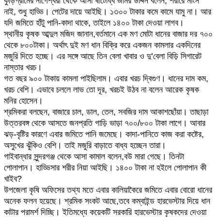
কুড়িগ্রামের নাগেশ্বরী থেকে আসা ষাটোর্ধ্ব জমির উদ্দিন বলেন, শরীরে মাংস
নাই, শুধু হাড্ডি। পেটের দায়ে আইছি। ১৩০০ টাকার কমে কামে যামু না। আর
যদি জমিতে হাঁটু পানি-কাদা থাকে, তাইলে ১৪০০ টাকা দেওয়া লাগব।
স্থানীয় কৃষক আব্দুল মজিদ জানান,বর্তমানে এক মণ মোটা ধানের বাজার দর ৭০০
থেকে ৮০০টাকা। অর্থাৎ দুই মণ ধান বিক্রি করে একজন কামলার একদিনের
মজুরি দিতে হচ্ছে। এর সঙ্গে আছে তিন বেলা খাবার ও দু’বেলা বিড়ি সিগারেট
নাস্তার খরচ।
গত বছর ৯০০ টাকায় কামলা পাইছিলাম। এবার খরচ দ্বিগুণ। ধানের দাম কম,
খরচ বেশি। এভাবে চললে লাভ তো দূর, খরচই উঠব না বলেন আরেক কৃষক
মনির হোসেন।
শ্রমিকরা বলছেন, বাজারে চাল, ডাল, তেল, সবজির দাম আকাশছোঁয়া। তাছাড়া
উত্তরবঙ্গ থেকে আসতে জনপ্রতি গাড়ি ভাড়া ৭০০/৮০০ টাকা লাগে। আবার
ঝড়-বৃষ্টির কারণে এবার জমিতে পানি জমেছে। কাদা-পানিতে কাজ করা কষ্টের,
অসুখের ঝুঁকিও বেশি। তাই মজুরি বাড়াতে বাধ্য হচ্ছেন তারা।
গাইবান্ধার সুন্দরগঞ্জ থেকে আসা কামাল বলেন,বউ মারা গেছে। তিনটা
পোলাপান। হাড্ডিসার শরীর নিয়া আইছি। ১৪০০ টাকা না হইলে পোলাপান কী
খাইব?
উপজেলা কৃষি অফিসের তথ্য মতে এবার কালিয়াকৈরে জমিতে এবার বোরো ধানের
অনেক ফলন হয়েছে। শ্রমিক সংকট আছে,তবে কম্বাইন্ড হারভেস্টার দিয়ে ধান
কাটার পরামর্শ দিচ্ছি। ইতিমধ্যে কয়েকটি সরকারি হারভেস্টার কৃষকদের দেওয়া