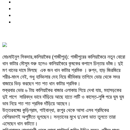
মোঃমাইনুল সিকদার,কালিয়াকৈর (গাজীপুর): গাজীপুরের কালিয়াকৈরে নতুন বোরো
ধান কাটার মৌসুম শুরু হলেও কালিয়াকৈরে কৃষকের কপালে চিন্তার ভাঁজ। দুই
মণ ধানের দামে মিলছে এক জন ধান কাটার শ্রমিক । রুগ্ন, হাড় জিরজিরে
শরীর-মাংস নেই, শুধু হাড্ডিসার দেহ নিয়ে জীবিকার তাগিদে ভোর থেকে সদর
বাজারে ভিড় করছেন শত শত ধান কাটার শ্রমিক।
শুক্রবার ভোর ৬ টায় কালিয়াকৈর বাজার এলাকায় গিয়ে দেখা যায়, মহাসড়কের
দুই পাশে সারিবদ্ধ ভাবে দাঁড়িয়ে আছে হাতে লাটি ও কাস্তে-লুঙ্গি পরে ঘুম ঘুম
ভাব নিয়ে শত শত শ্রমিক দাঁড়িয়ে আছেন।
উত্তরবঙ্গের কুড়িগ্রাম, গাইবান্ধা, রংপুর থেকে আসা এসব শ্রমিকের
বেশিরভাগই অপুষ্টিতে ভুগছেন। সন্তানের মুখে দু’বেলা ভাত তুলতে তারা
এসেছেন ধান কাটতে।