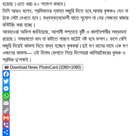
হয়েছে।এতে খরচ ৪০ শতাংশ কমবে।
তিনি আরও বলেন, শ্রমিকদের ন্যায্য মজুরি দিতে হবে,আবার কৃষকও যেন না
ঠকে সেটা দেখতে হবে। মধ্যস্বত্বভোগী যাতে সুযোগ না নেয় সেজন্য বাজার
মনিটরিং করা হচ্ছে।
আবহাওয়া অফিস জানিয়েছে, আগামী সপ্তাহে বৃষ্টি ও কালবৈশাখীর সম্ভাবনা
রয়েছে। সময়মতো ধান না কাটতে পারলে মাঠেই নষ্ট হবে ফসল। ফলে বেশি
মজুরি দিয়েই কামলা নিতে বাধ্য হচ্ছেন কৃষকরা।দুই মণ ধানের দামে এক মণ
ওজনের কামলা— এই হিসাব মেলাতে গিয়ে দিশেহারা কালিয়াকৈরের কৃষক ও
শ্রমিক দু’পক্ষই।
📸 Download News PhotoCard (1080×1080)
Facebook
Twitter
Messenger
WhatsApp
Email
Copy
Link
Gmail
Viber