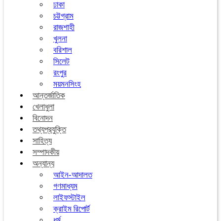
ঢাকা
চট্টগ্রাম
রাজশাহী
খুলনা
বরিশাল
সিলেট
রংপুর
ময়মনসিংহ
আন্তর্জাতিক
খেলাধুলা
বিনোদন
তথ্যপ্রযুক্তি
সাহিত্য
সম্পাদকীয়
অন্যান্য
আইন-আদালত
গণমাধ্যম
লাইফস্টাইল
ক্রাইম রিপোর্ট
ধর্ম