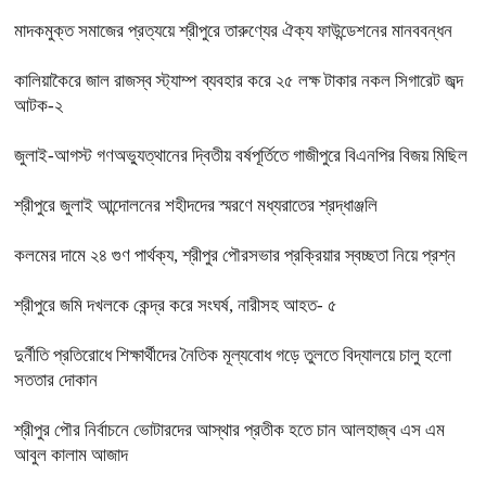
মাদকমুক্ত সমাজের প্রত্যয়ে শ্রীপুরে তারুণ্যের ঐক্য ফাউন্ডেশনের মানববন্ধন
কালিয়াকৈরে জাল রাজস্ব স্ট্যাম্প ব্যবহার করে ২৫ লক্ষ টাকার নকল সিগারেট জব্দ
আটক-২
জুলাই-আগস্ট গণঅভ্যুত্থানের দ্বিতীয় বর্ষপূর্তিতে গাজীপুরে বিএনপির বিজয় মিছিল
শ্রীপুরে জুলাই আন্দোলনের শহীদদের স্মরণে মধ্যরাতের শ্রদ্ধাঞ্জলি
কলমের দামে ২৪ গুণ পার্থক্য, শ্রীপুর পৌরসভার প্রক্রিয়ার স্বচ্ছতা নিয়ে প্রশ্ন
শ্রীপুরে জমি দখলকে কেন্দ্র করে সংঘর্ষ, নারীসহ আহত- ৫
দুর্নীতি প্রতিরোধে শিক্ষার্থীদের নৈতিক মূল্যবোধ গড়ে তুলতে বিদ্যালয়ে চালু হলো
সততার দোকান
শ্রীপুর পৌর নির্বাচনে ভোটারদের আস্থার প্রতীক হতে চান আলহাজ্ব এস এম
আবুল কালাম আজাদ