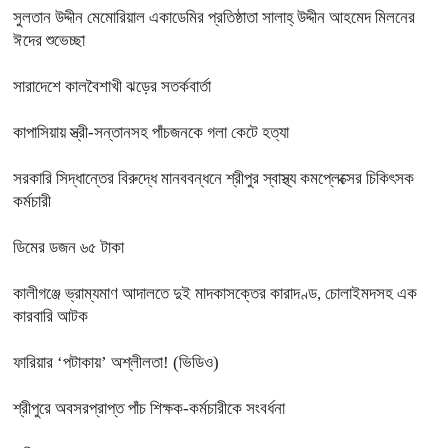
সুলতান উদ্দীন মেমোরিয়াল একাডেমির প্রতিষ্ঠাতা সালাহ্ উদ্দীন আহমেদ মিলনের
ঈদের শুভেচ্ছা
সারাদেশে কালবৈশাখী ঝড়ের সতর্কবার্তা
কাপাসিয়ায় স্ত্রী-সন্তানসহ পাঁচজনকে গলা কেটে হত্যা
সরকারি সিদ্ধান্তের বিরুদ্ধে মানববন্ধনে শ্রীপুর স্বাস্থ্য কমপ্লেক্সের চিকিৎসক
কর্মচারী
ডিমের ডজন ৬৫ টাকা
কালীগঞ্জে ভ্রাম্যমাণ আদালতে দুই মাদকাসক্তের কারাদণ্ড, চোলাইমদসহ এক
কারবারি আটক
ফারিয়ার ‘পটাকায়’ অশ্লীলতা! (ভিডিও)
শ্রীপুরে অবসরপ্রাপ্ত পাঁচ শিক্ষক-কর্মচারীকে সংবর্ধনা