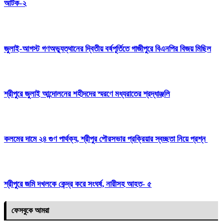
আটক-২
জুলাই-আগস্ট গণঅভ্যুত্থানের দ্বিতীয় বর্ষপূর্তিতে গাজীপুরে বিএনপির বিজয় মিছিল
শ্রীপুরে জুলাই আন্দোলনের শহীদদের স্মরণে মধ্যরাতের শ্রদ্ধাঞ্জলি
কলমের দামে ২৪ গুণ পার্থক্য, শ্রীপুর পৌরসভার প্রক্রিয়ার স্বচ্ছতা নিয়ে প্রশ্ন
শ্রীপুরে জমি দখলকে কেন্দ্র করে সংঘর্ষ, নারীসহ আহত- ৫
ফেসবুকে আমরা