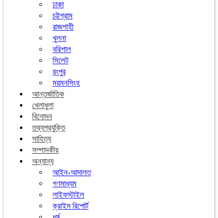
ঢাকা
চট্টগ্রাম
রাজশাহী
খুলনা
বরিশাল
সিলেট
রংপুর
ময়মনসিংহ
আন্তর্জাতিক
খেলাধুলা
বিনোদন
তথ্যপ্রযুক্তি
সাহিত্য
সম্পাদকীয়
অন্যান্য
আইন-আদালত
গণমাধ্যম
লাইফস্টাইল
ক্রাইম রিপোর্ট
ধর্ম