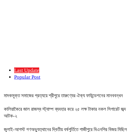
Last Update
Popular Post
মাদকমুক্ত সমাজের প্রত্যয়ে শ্রীপুরে তারুণ্যের ঐক্য ফাউন্ডেশনের মানববন্ধন
কালিয়াকৈরে জাল রাজস্ব স্ট্যাম্প ব্যবহার করে ২৫ লক্ষ টাকার নকল সিগারেট জব্দ
আটক-২
জুলাই-আগস্ট গণঅভ্যুত্থানের দ্বিতীয় বর্ষপূর্তিতে গাজীপুরে বিএনপির বিজয় মিছিল