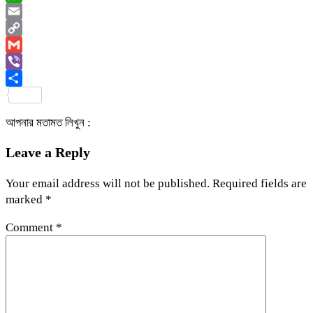
WhatsApp
Email
Copy
Link
Gmail
Viber
Share
আপনার মতামত লিখুন :
Leave a Reply
Your email address will not be published.
Required fields are
marked
*
Comment
*