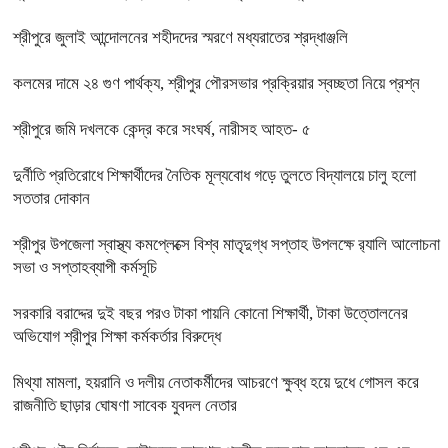
শ্রীপুরে জুলাই আন্দোলনের শহীদদের স্মরণে মধ্যরাতের শ্রদ্ধাঞ্জলি
কলমের দামে ২৪ গুণ পার্থক্য, শ্রীপুর পৌরসভার প্রক্রিয়ার স্বচ্ছতা নিয়ে প্রশ্ন
শ্রীপুরে জমি দখলকে কেন্দ্র করে সংঘর্ষ, নারীসহ আহত- ৫
দুর্নীতি প্রতিরোধে শিক্ষার্থীদের নৈতিক মূল্যবোধ গড়ে তুলতে বিদ্যালয়ে চালু হলো
সততার দোকান
শ্রীপুর উপজেলা স্বাস্থ্য কমপ্লেক্সে বিশ্ব মাতৃদুগ্ধ সপ্তাহ উপলক্ষে র‍্যালি আলোচনা
সভা ও সপ্তাহব্যাপী কর্মসূচি
সরকারি বরাদ্দের দুই বছর পরও টাকা পায়নি কোনো শিক্ষার্থী, টাকা উত্তোলনের
অভিযোগ শ্রীপুর শিক্ষা কর্মকর্তার বিরুদ্ধে
মিথ্যা মামলা, হয়রানি ও দলীয় নেতাকর্মীদের আচরণে ক্ষুব্ধ হয়ে দুধে গোসল করে
রাজনীতি ছাড়ার ঘোষণা সাবেক যুবদল নেতার