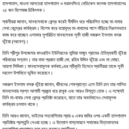
হাসপাতাল, মাওনা আলহেরা হাসপাতাল ও ময়মনসিংহ মেডিকেল কলেজ হাসপাতালের
২৫ জন বিশেষজ্ঞ চিকিৎসক।
স্থানীয়রা জানান, মানবসেবাকে কেন্দ্র করেই দীর্ঘদিন ধরে পরিচালিত হচ্ছে মা-বাবার
সেবা কেন্দ্রের কার্যক্রম। বিশেষ করে বয়োবৃদ্ধ মা-বাবাদের পাশে দাঁড়িয়ে নিরলসভাবে
কাজ করে যাচ্ছেন এলাকার সুপরিচিত মানবসেবক সূফী হাজী নজরুল ইসলাম খসরু
ভূঁইয়া (দরবেশ)।
তিনি শ্রীপুর উপজেলার কাওরাইদ ইউনিয়নের নান্দিয়া সাঙ্গুন গ্রামের ঐতিহ্যবাহী ভূঁইয়া
পরিবারের সন্তান। তার বাবা প্রয়াত হাজী মো. রহিম উদ্দিন ভূঁইয়া এবং মা মোছা.
আয়শা সিদ্দিকা। মানবসেবামূলক কর্মকাণ্ডের স্বীকৃতি হিসেবে স্থানীয়রা তাকে সূফী
দরবেশ উপাধিতে ভূষিত করেছেন।
নজরুল ইসলাম খসরু ভূঁইয়া জানান, জীবনের শেষপ্রান্তে এসে তিনি চান তার লালিত
মানবসেবার স্বপ্ন আগামী প্রজন্ম ধরে রাখুক এবং আরও বিস্তৃত হোক। এ লক্ষ্যেই
তিনি মা-বাবার সেবা কেন্দ্র প্রতিষ্ঠা করেছেন, যাতে তার অবর্তমানেও সেবামূলক
কার্যক্রম চলমান থাকে।
তিনি আরও জানান, ভাইদের সহযোগিতায় প্রায় ৬ একর জমির ওপর একটি হাসপাতাল
প্রতিষ্ঠার প্রস্তুতি নেওয়া হচ্ছে। এ উদ্যোগ বাস্তবায়নে সমাজের বিত্তবানদের