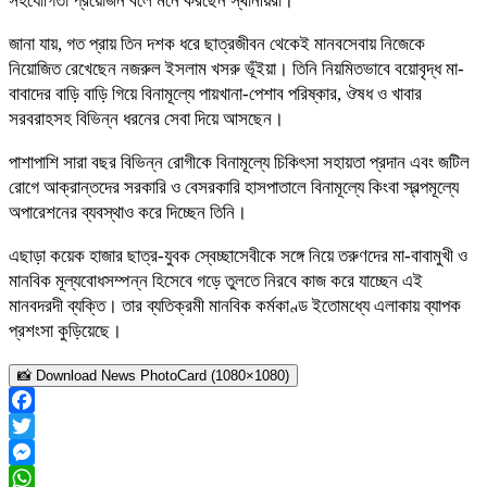
সহযোগিতা প্রয়োজন বলে মনে করছেন স্থানীয়রা।
জানা যায়, গত প্রায় তিন দশক ধরে ছাত্রজীবন থেকেই মানবসেবায় নিজেকে
নিয়োজিত রেখেছেন নজরুল ইসলাম খসরু ভূঁইয়া। তিনি নিয়মিতভাবে বয়োবৃদ্ধ মা-
বাবাদের বাড়ি বাড়ি গিয়ে বিনামূল্যে পায়খানা-পেশাব পরিষ্কার, ঔষধ ও খাবার
সরবরাহসহ বিভিন্ন ধরনের সেবা দিয়ে আসছেন।
পাশাপাশি সারা বছর বিভিন্ন রোগীকে বিনামূল্যে চিকিৎসা সহায়তা প্রদান এবং জটিল
রোগে আক্রান্তদের সরকারি ও বেসরকারি হাসপাতালে বিনামূল্যে কিংবা স্বল্পমূল্যে
অপারেশনের ব্যবস্থাও করে দিচ্ছেন তিনি।
এছাড়া কয়েক হাজার ছাত্র-যুবক স্বেচ্ছাসেবীকে সঙ্গে নিয়ে তরুণদের মা-বাবামুখী ও
মানবিক মূল্যবোধসম্পন্ন হিসেবে গড়ে তুলতে নিরবে কাজ করে যাচ্ছেন এই
মানবদরদী ব্যক্তি। তার ব্যতিক্রমী মানবিক কর্মকাণ্ড ইতোমধ্যে এলাকায় ব্যাপক
প্রশংসা কুড়িয়েছে।
📸 Download News PhotoCard (1080×1080)
Facebook
Twitter
Messenger