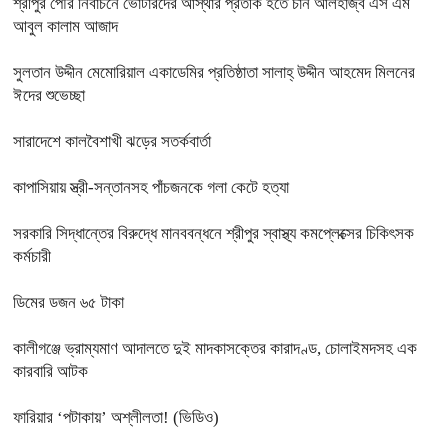
শ্রীপুর পৌর নির্বাচনে ভোটারদের আস্থার প্রতীক হতে চান আলহাজ্ব এস এম
আবুল কালাম আজাদ
সুলতান উদ্দীন মেমোরিয়াল একাডেমির প্রতিষ্ঠাতা সালাহ্ উদ্দীন আহমেদ মিলনের
ঈদের শুভেচ্ছা
সারাদেশে কালবৈশাখী ঝড়ের সতর্কবার্তা
কাপাসিয়ায় স্ত্রী-সন্তানসহ পাঁচজনকে গলা কেটে হত্যা
সরকারি সিদ্ধান্তের বিরুদ্ধে মানববন্ধনে শ্রীপুর স্বাস্থ্য কমপ্লেক্সের চিকিৎসক
কর্মচারী
ডিমের ডজন ৬৫ টাকা
কালীগঞ্জে ভ্রাম্যমাণ আদালতে দুই মাদকাসক্তের কারাদণ্ড, চোলাইমদসহ এক
কারবারি আটক
ফারিয়ার ‘পটাকায়’ অশ্লীলতা! (ভিডিও)