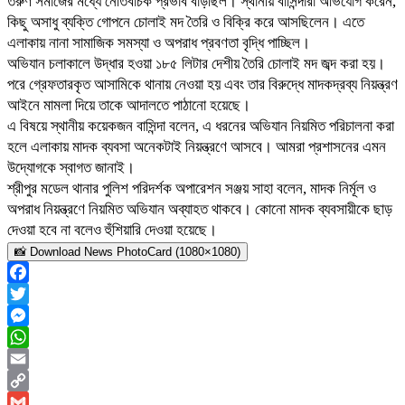
তরুণ সমাজের মধ্যে নেতিবাচক প্রভাব বাড়ছিল। স্থানীয় বাসিন্দারা অভিযোগ করেন,
কিছু অসাধু ব্যক্তি গোপনে চোলাই মদ তৈরি ও বিক্রি করে আসছিলেন। এতে
এলাকায় নানা সামাজিক সমস্যা ও অপরাধ প্রবণতা বৃদ্ধি পাচ্ছিল।
অভিযান চলাকালে উদ্ধার হওয়া ১৮৫ লিটার দেশীয় তৈরি চোলাই মদ জব্দ করা হয়।
পরে গ্রেফতারকৃত আসামিকে থানায় নেওয়া হয় এবং তার বিরুদ্ধে মাদকদ্রব্য নিয়ন্ত্রণ
আইনে মামলা দিয়ে তাকে আদালতে পাঠানো হয়েছে।
এ বিষয়ে স্থানীয় কয়েকজন বাসিন্দা বলেন, এ ধরনের অভিযান নিয়মিত পরিচালনা করা
হলে এলাকায় মাদক ব্যবসা অনেকটাই নিয়ন্ত্রণে আসবে। আমরা প্রশাসনের এমন
উদ্যোগকে স্বাগত জানাই।
শ্রীপুর মডেল থানার পুলিশ পরিদর্শক অপারেশন সঞ্জয় সাহা বলেন, মাদক নির্মূল ও
অপরাধ নিয়ন্ত্রণে নিয়মিত অভিযান অব্যাহত থাকবে। কোনো মাদক ব্যবসায়ীকে ছাড়
দেওয়া হবে না বলেও হুঁশিয়ারি দেওয়া হয়েছে।
📸 Download News PhotoCard (1080×1080)
Facebook
Twitter
Messenger
WhatsApp
Email
Copy