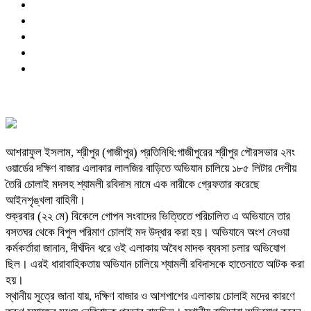
আশরাফুল ইসলাম, শ্রীপুর (গাজীপুর) প্রতিনিধি:গাজীপুরের শ্রীপুর পৌরসভার ২নং
ওয়ার্ডের দক্ষিণ বাজার এলাকার লালজির বাড়িতে অভিযান চালিয়ে ১৮৫ লিটার দেশীয়
তৈরি চোলাই মদসহ শ্যামলী রবিদাস নামে এক নারীকে গ্রেফতার করেছে
আইনশৃঙ্খলা বাহিনী।
শুক্রবার (২২ মে) বিকেলে গোপন সংবাদের ভিত্তিতে পরিচালিত এ অভিযানে তার
বসতঘর থেকে বিপুল পরিমাণ চোলাই মদ উদ্ধার করা হয়। অভিযানে অংশ নেওয়া
কর্মকর্তারা জানান, দীর্ঘদিন ধরে ওই এলাকায় অবৈধ মাদক ব্যবসা চলার অভিযোগ
ছিল। এরই ধারাবাহিকতায় অভিযান চালিয়ে শ্যামলী রবিদাসকে হাতেনাতে আটক করা
হয়।
স্থানীয় সূত্রে জানা যায়, দক্ষিণ বাজার ও আশপাশের এলাকায় চোলাই মদের কারণে