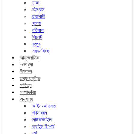
ঢাকা
চট্টগ্রাম
রাজশাহী
খুলনা
বরিশাল
সিলেট
রংপুর
ময়মনসিংহ
আন্তর্জাতিক
খেলাধুলা
বিনোদন
তথ্যপ্রযুক্তি
সাহিত্য
সম্পাদকীয়
অন্যান্য
আইন-আদালত
গণমাধ্যম
লাইফস্টাইল
ক্রাইম রিপোর্ট
ধর্ম