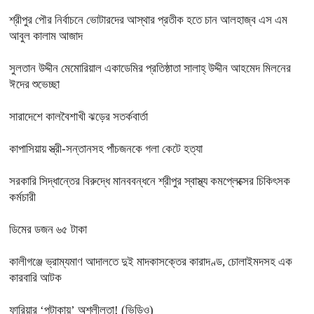
শ্রীপুর পৌর নির্বাচনে ভোটারদের আস্থার প্রতীক হতে চান আলহাজ্ব এস এম
আবুল কালাম আজাদ
সুলতান উদ্দীন মেমোরিয়াল একাডেমির প্রতিষ্ঠাতা সালাহ্ উদ্দীন আহমেদ মিলনের
ঈদের শুভেচ্ছা
সারাদেশে কালবৈশাখী ঝড়ের সতর্কবার্তা
কাপাসিয়ায় স্ত্রী-সন্তানসহ পাঁচজনকে গলা কেটে হত্যা
সরকারি সিদ্ধান্তের বিরুদ্ধে মানববন্ধনে শ্রীপুর স্বাস্থ্য কমপ্লেক্সের চিকিৎসক
কর্মচারী
ডিমের ডজন ৬৫ টাকা
কালীগঞ্জে ভ্রাম্যমাণ আদালতে দুই মাদকাসক্তের কারাদণ্ড, চোলাইমদসহ এক
কারবারি আটক
ফারিয়ার ‘পটাকায়’ অশ্লীলতা! (ভিডিও)