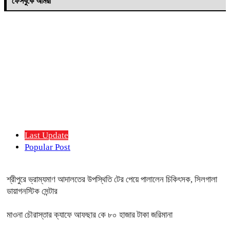
ফেসবুকে আমরা
Last Update
Popular Post
শ্রীপুরে ভ্রাম্যমাণ আদালতের উপস্থিতি টের পেয়ে পালালেন চিকিৎসক, সিলগালা
ডায়াগনস্টিক সেন্টার
মাওনা চৌরাস্তার ক্যাফে আফছার কে ৮০ হাজার টাকা জরিমানা