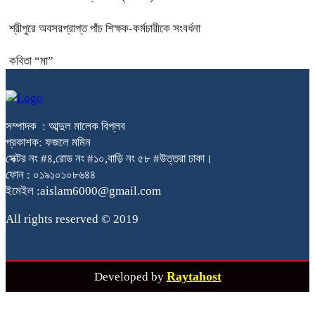
শ্রীপুরে অবসরপ্রাপ্ত পাঁচ শিক্ষক-কর্মচারীকে সংবর্ধনা
কবিতা “মা”
সম্পাদক : আব্দুল মালেক বিপ্লব
প্রকাশক: ফজলে মমিন
সেক্টর নং #৪,রোড নং #১০,বাড়ি নং ৫৮ #উত্তরা ঢাকা।
ফোন : ০১৯১০১০৮৬৪৪
ইমেইল :aislam6000@gmail.com
All rights reserved © 2019
Raytahost
Developed by