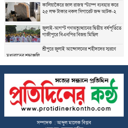
কালিয়াকৈরে জাল রাজস্ব স্ট্যাম্প ব্যবহার করে
২৫ লক্ষ টাকার নকল সিগারেট জব্দ আটক-২
জুলাই-আগস্ট গণঅভ্যুত্থানের দ্বিতীয় বর্ষপূর্তিতে
গাজীপুরে বিএনপির বিজয় মিছিল
শ্রীপুরে জুলাই আন্দোলনের শহীদদের স্মরণে
মধ্যরাতের শ্রদ্ধাঞ্জলি
কলমের দামে ২৪ গুণ পার্থক্য, শ্রীপুর পৌরসভার
প্রক্রিয়ার স্বচ্ছতা নিয়ে প্রশ্ন
শ্রীপুরে জমি দখলকে কেন্দ্র করে সংঘর্ষ, নারীসহ
আহত- ৫
দুর্নীতি প্রতিরোধে শিক্ষার্থীদের নৈতিক মূল্যবোধ
গড়ে তুলতে বিদ্যালয়ে চালু হলো সততার
সম্পাদক : আব্দুল মালেক বিপ্লব
দোকান