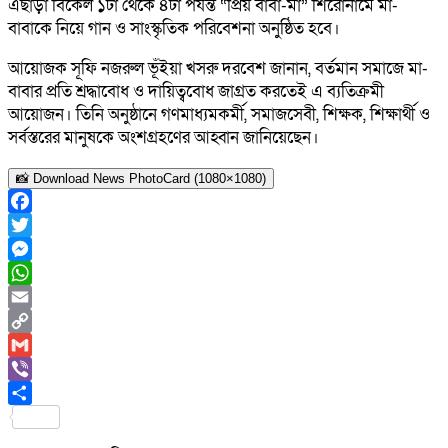
এছাড়া বিকেল ১টা থেকে ৪টা পর্যন্ত “প্রিয় বাবা-মা” শিরোনামে মা-
বাবাকে নিয়ে গান ও সাংস্কৃতিক পরিবেশনা অনুষ্ঠিত হবে।
আয়োজক সূফি নজরুল ভূঁইয়া খসরু দরবেশ জানান, বর্তমান সমাজে মা-
বাবার প্রতি শ্রদ্ধাবোধ ও দায়িত্ববোধ জাগ্রত করতেই এ ব্যতিক্রমী
আয়োজন। তিনি অনুষ্ঠানে গণমাধ্যমকর্মী, সমাজসেবী, শিক্ষক, শিক্ষার্থী ও
সর্বস্তরের মানুষকে অংশগ্রহণের আহ্বান জানিয়েছেন।
📸 Download News PhotoCard (1080×1080)
Facebook
Twitter
Messenger
WhatsApp
Email
Copy
Link
Gmail
Viber
Share