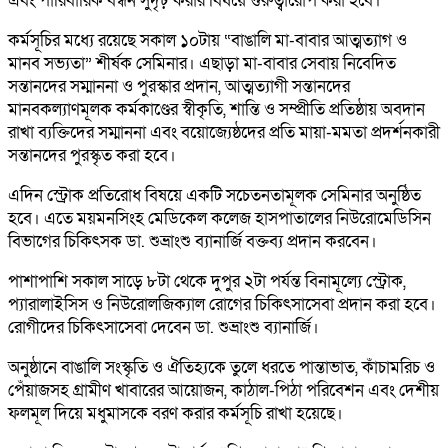
এবং পারিবারিক বন্ধন সুদৃঢ় করার বিষয়ে গুরুত্বারোপ করা হবে।
কর্মসূচির মধ্যে রয়েছে সকাল ১০টায় “বাঙালি মা-বাবার আত্মত্যাগ ও
মানব সভ্যতা” শীর্ষক সেমিনার। এছাড়া মা-বাবার সেবায় নিবেদিত
সন্তানদের সম্মাননা ও পুরস্কার প্রদান, আত্মত্যাগী সন্তানদের
মানবকল্যাণমূলক কর্মকাণ্ডের স্বীকৃতি, শান্তি ও সম্প্রীতি প্রতিষ্ঠায় অবদান
রাখা ব্যক্তিদের সম্মাননা এবং বয়োজ্যেষ্ঠদের প্রতি মায়া-মমতা প্রদর্শনকারী
সন্তানদের পুরস্কৃত করা হবে।
এদিন স্ট্রোক প্রতিরোধ বিষয়ে একটি সচেতনতামূলক সেমিনার অনুষ্ঠিত
হবে। এতে ময়মনসিংহ মেডিকেল কলেজ হাসপাতালের নিউরোমেডিসিন
বিভাগের চিকিৎসক ডা. শুভ্রাংশু ব্যানার্জি বক্তব্য প্রদান করবেন।
পাশাপাশি সকাল সাড়ে ৮টা থেকে দুপুর ২টা পর্যন্ত বিনামূল্যে স্ট্রোক,
প্যারালাইসিস ও নিউরোলজিক্যাল রোগের চিকিৎসাসেবা প্রদান করা হবে।
রোগীদের চিকিৎসাসেবা দেবেন ডা. শুভ্রাংশু ব্যানার্জি।
অনুষ্ঠানে বাঙালি সংস্কৃতি ও ঐতিহ্যকে তুলে ধরতে পান্তাভাত, কাঁচামরিচ ও
পেঁয়াজসহ গ্রামীণ খাবারের আয়োজন, কাঠাল-পিঠা পরিবেশন এবং দেশীয়
ফলমূল দিয়ে মধুমাসকে বরণ করার কর্মসূচি রাখা হয়েছে।