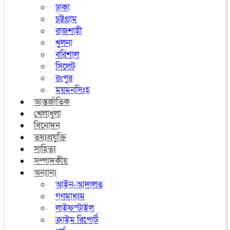
ঢাকা
চট্টগ্রাম
রাজশাহী
খুলনা
বরিশাল
সিলেট
রংপুর
ময়মনসিংহ
আন্তর্জাতিক
খেলাধুলা
বিনোদন
তথ্যপ্রযুক্তি
সাহিত্য
সম্পাদকীয়
অন্যান্য
আইন-আদালত
গণমাধ্যম
লাইফস্টাইল
ক্রাইম রিপোর্ট