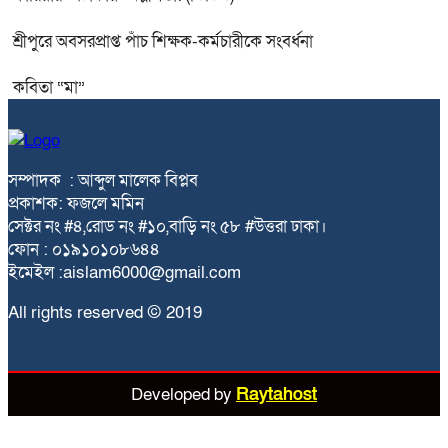
শ্রীপুরে অবসরপ্রাপ্ত পাঁচ শিক্ষক-কর্মচারীকে সংবর্ধনা
কবিতা “মা”
সম্পাদক : আব্দুল মালেক বিপ্লব
প্রকাশক: ফজলে মমিন
সেক্টর নং #৪,রোড নং #১০,বাড়ি নং ৫৮ #উত্তরা ঢাকা।
ফোন : ০১৯১০১০৮৬৪৪
ইমেইল :aislam6000@gmail.com
All rights reserved © 2019
Developed by
Raytahost