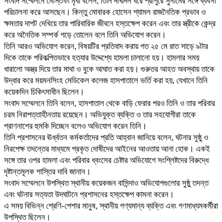
সংবাদ সম্মেলনে মোস্তফা মৃধা বলেন, তিনি দীর্ঘদিন ধরে শ্রীপুরে সুনামের সঙ্গে ব্যবসা
পরিচালনা করে আসছেন। কিন্তু মোবারক হোসেন শ্যামল রাজনৈতিক প্রভাব ও
ক্ষমতার দাপট দেখিয়ে তার পারিবারিক জীবনে হস্তক্ষেপ করেন এবং তার স্ত্রীকে কেন্দ্র
করে অনৈতিক সম্পর্ক গড়ে তোলেন বলে তিনি অভিযোগ করেন।
তিনি আরও অভিযোগ করেন, বিষয়টির প্রতিবাদ করায় গত ২৫ মে রাত সাড়ে ৯টার
দিকে তাকে পরিকল্পিতভাবে হত্যার উদ্দেশ্যে হামলা চালানো হয়। হামলার সময়
ধারালো অস্ত্র দিয়ে তার মাথা ও বুকে আঘাত করা হয়। গুরুতর আহত অবস্থায় তাকে
উদ্ধার করে ময়মনসিংহ মেডিকেল কলেজ হাসপাতালে ভর্তি করা হয়, যেখানে তিনি
কয়েকদিন চিকিৎসাধীন ছিলেন।
সংবাদ সম্মেলনে তিনি বলেন, হাসপাতাল থেকে বাড়ি ফেরার পরও তিনি ও তার পরিবার
চরম নিরাপত্তাহীনতায় রয়েছেন। অভিযুক্ত ব্যক্তি ও তার সহযোগীরা তাকে
প্রাণনাশের হুমকি দিচ্ছেন বলেও অভিযোগ করেন তিনি।
তিনি প্রশাসনের ঊর্ধ্বতন কর্মকর্তাদের প্রতি আহ্বান জানিয়ে বলেন, ঘটনার সুষ্ঠু ও
নিরপেক্ষ তদন্তের মাধ্যমে প্রকৃত দোষীদের আইনের আওতায় আনা হোক। একই
সঙ্গে তার ওপর হামলা এবং পরিবার ধ্বংসের চেষ্টার অভিযোগে সংশ্লিষ্টদের বিরুদ্ধে
দৃষ্টান্তমূলক শাস্তির দাবি জানান।
সংবাদ সম্মেলনে উপস্থিত স্থানীয় কয়েকজন বাসিন্দাও অভিযোগগুলোর সুষ্ঠু তদন্ত
এবং ঘটনার সত্যতা উদঘাটনে প্রশাসনের হস্তক্ষেপ কামনা করেন।
এ সময় বিভিন্ন শ্রেণি-পেশার মানুষ, স্থানীয় গণ্যমান্য ব্যক্তি এবং গণমাধ্যমকর্মীরা
উপস্থিত ছিলেন।