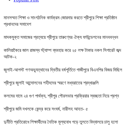
মানসম্মত শিক্ষা ও সাংগঠনিক কার্যক্রম জোরদার করতে শ্রীপুরে শিক্ষা প্রতিষ্ঠান
প্রধানদের সমাবেশ
মাদকমুক্ত সমাজের প্রত্যয়ে শ্রীপুরে তারুণ্যের ঐক্য ফাউন্ডেশনের মানববন্ধন
কালিয়াকৈরে জাল রাজস্ব স্ট্যাম্প ব্যবহার করে ২৫ লক্ষ টাকার নকল সিগারেট জব্দ
আটক-২
জুলাই-আগস্ট গণঅভ্যুত্থানের দ্বিতীয় বর্ষপূর্তিতে গাজীপুরে বিএনপির বিজয় মিছিল
শ্রীপুরে জুলাই আন্দোলনের শহীদদের স্মরণে মধ্যরাতের শ্রদ্ধাঞ্জলি
কলমের দামে ২৪ গুণ পার্থক্য, শ্রীপুর পৌরসভার প্রক্রিয়ার স্বচ্ছতা নিয়ে প্রশ্ন
শ্রীপুরে জমি দখলকে কেন্দ্র করে সংঘর্ষ, নারীসহ আহত- ৫
দুর্নীতি প্রতিরোধে শিক্ষার্থীদের নৈতিক মূল্যবোধ গড়ে তুলতে বিদ্যালয়ে চালু হলো