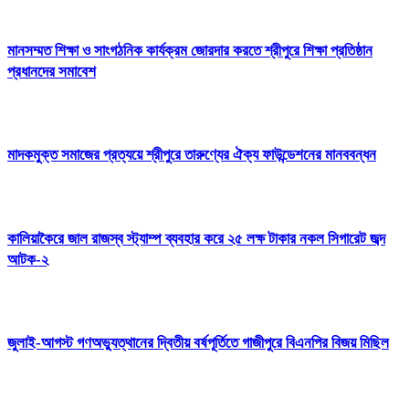
মানসম্মত শিক্ষা ও সাংগঠনিক কার্যক্রম জোরদার করতে শ্রীপুরে শিক্ষা প্রতিষ্ঠান
প্রধানদের সমাবেশ
মাদকমুক্ত সমাজের প্রত্যয়ে শ্রীপুরে তারুণ্যের ঐক্য ফাউন্ডেশনের মানববন্ধন
কালিয়াকৈরে জাল রাজস্ব স্ট্যাম্প ব্যবহার করে ২৫ লক্ষ টাকার নকল সিগারেট জব্দ
আটক-২
জুলাই-আগস্ট গণঅভ্যুত্থানের দ্বিতীয় বর্ষপূর্তিতে গাজীপুরে বিএনপির বিজয় মিছিল