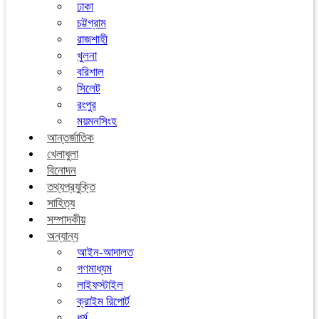
ঢাকা
চট্টগ্রাম
রাজশাহী
খুলনা
বরিশাল
সিলেট
রংপুর
ময়মনসিংহ
আন্তর্জাতিক
খেলাধুলা
বিনোদন
তথ্যপ্রযুক্তি
সাহিত্য
সম্পাদকীয়
অন্যান্য
আইন-আদালত
গণমাধ্যম
লাইফস্টাইল
ক্রাইম রিপোর্ট
ধর্ম