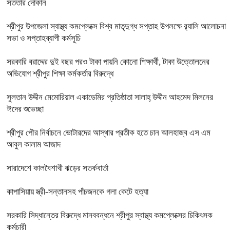
সততার দোকান
শ্রীপুর উপজেলা স্বাস্থ্য কমপ্লেক্সে বিশ্ব মাতৃদুগ্ধ সপ্তাহ উপলক্ষে র‍্যালি আলোচনা
সভা ও সপ্তাহব্যাপী কর্মসূচি
সরকারি বরাদ্দের দুই বছর পরও টাকা পায়নি কোনো শিক্ষার্থী, টাকা উত্তোলনের
অভিযোগ শ্রীপুর শিক্ষা কর্মকর্তার বিরুদ্ধে
সুলতান উদ্দীন মেমোরিয়াল একাডেমির প্রতিষ্ঠাতা সালাহ্ উদ্দীন আহমেদ মিলনের
ঈদের শুভেচ্ছা
শ্রীপুর পৌর নির্বাচনে ভোটারদের আস্থার প্রতীক হতে চান আলহাজ্ব এস এম
আবুল কালাম আজাদ
সারাদেশে কালবৈশাখী ঝড়ের সতর্কবার্তা
কাপাসিয়ায় স্ত্রী-সন্তানসহ পাঁচজনকে গলা কেটে হত্যা
সরকারি সিদ্ধান্তের বিরুদ্ধে মানববন্ধনে শ্রীপুর স্বাস্থ্য কমপ্লেক্সের চিকিৎসক
কর্মচারী