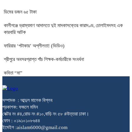
ডিমের ডজন ৬৫ টাকা
কালীগঞ্জে ভ্রাম্যমাণ আদালতে দুই মাদকাসক্তের কারাদণ্ড, চোলাইমদসহ এক
কারবারি আটক
ফারিয়ার ‘পটাকায়’ অশ্লীলতা! (ভিডিও)
শ্রীপুরে অবসরপ্রাপ্ত পাঁচ শিক্ষক-কর্মচারীকে সংবর্ধনা
কবিতা “মা”
সম্পাদক : আব্দুল মালেক বিপ্লব
প্রকাশক: ফজলে মমিন
সেক্টর নং #৪,রোড নং #১০,বাড়ি নং ৫৮ #উত্তরা ঢাকা।
ফোন : ০১৯১০১০৮৬৪৪
ইমেইল :aislam6000@gmail.com