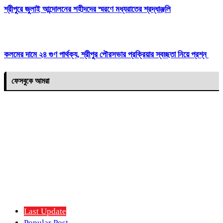
শ্রীপুরে জুলাই আন্দোলনের শহীদদের স্মরণে মধ্যরাতের শ্রদ্ধাঞ্জলি
কলমের দামে ২৪ গুণ পার্থক্য, শ্রীপুর পৌরসভার প্রক্রিয়ার স্বচ্ছতা নিয়ে প্রশ্ন
ফেসবুকে আমরা
Last Update
Popular Post