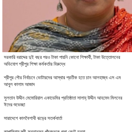
সরকারি বরাদ্দের দুই বছর পরও টাকা পায়নি কোনো শিক্ষার্থী, টাকা উত্তোলনের
অভিযোগ শ্রীপুর শিক্ষা কর্মকর্তার বিরুদ্ধে
শ্রীপুর পৌর নির্বাচনে ভোটারদের আস্থার প্রতীক হতে চান আলহাজ্ব এস এম
আবুল কালাম আজাদ
সুলতান উদ্দীন মেমোরিয়াল একাডেমির প্রতিষ্ঠাতা সালাহ্ উদ্দীন আহমেদ মিলনের
ঈদের শুভেচ্ছা
সারাদেশে কালবৈশাখী ঝড়ের সতর্কবার্তা
কাপাসিয়ায় স্ত্রী-সন্তানসহ পাঁচজনকে গলা কেটে হত্যা