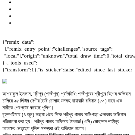
{"remix_data":
[],"remix_entry_point":"challenges","source_tags":
["local"],"origin":"unknown","total_draw_time":0,"total_dra
{},"tools_used":
{"transform":1},"is_sticker":false,"edited_since_last_sticker
আশরাফুল ইসলাম, শ্রীপুর (গাজীপুর) প্রতিনিধি: গাজীপুরের শ্রীপুরে বিশেষ অভিযান
চালিয়ে ২৫ লিটার দেশীয় তৈরি চোলাই মদসহ মায়ারানি রবিদাস (৫০) নামে এক
নারীকে গ্রেপ্তার করেছে পুলিশ।
বৃহস্পতিবার (৪ জুন) সন্ধ্যা ৬টার দিকে শ্রীপুর থানার মালিপাড়া এলাকায় অভিযান
পরিচালনা করা হয়। শ্রীপুর থানার অফিসার ইনচার্জ (ওসি) মোহাম্মদ শাহীনুর
আলমের নেতৃত্বে পুলিশ সদস্যরা ওই অভিযান চালান।