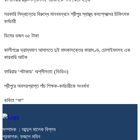
সরকারি সিদ্ধান্তের বিরুদ্ধে মানববন্ধনে শ্রীপুর স্বাস্থ্য কমপ্লেক্সের চিকিৎসক
কর্মচারী
ডিমের ডজন ৬৫ টাকা
কালীগঞ্জে ভ্রাম্যমাণ আদালতে দুই মাদকাসক্তের কারাদণ্ড, চোলাইমদসহ এক
কারবারি আটক
ফারিয়ার ‘পটাকায়’ অশ্লীলতা! (ভিডিও)
শ্রীপুরে অবসরপ্রাপ্ত পাঁচ শিক্ষক-কর্মচারীকে সংবর্ধনা
কবিতা “মা”
সম্পাদক : আব্দুল মালেক বিপ্লব
প্রকাশক: ফজলে মমিন