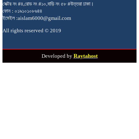
সেক্টর নং #৪,রোড নং #১০,বাড়ি নং ৫৮ #উত্তরা ঢাকা।
ফোন : ০১৯১০১০৮৬৪৪
ইমেইল :aislam6000@gmail.com
All rights reserved © 2019
Raytahost
Developed by