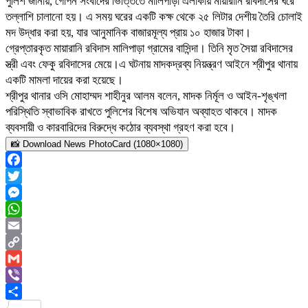
পুলিশ জানায়, গোপন সংবাদের ভিত্তিতে মালিপাড়া এলাকায় মায়ারানি রবিদাসের ঘরে
তল্লাশি চালানো হয়। এ সময় ঘরের একটি কক্ষ থেকে ২৫ লিটার দেশীয় তৈরি চোলাই
মদ উদ্ধার করা হয়, যার আনুমানিক বাজারমূল্য প্রায় ১০ হাজার টাকা।
গ্রেপ্তারকৃত মায়ারানি রবিদাস মালিপাড়া গ্রামের বাসিন্দা। তিনি মৃত সৈয়া রবিদাসের
স্ত্রী এবং ফেকু রবিদাসের মেয়ে।এ ঘটনায় মাদকদ্রব্য নিয়ন্ত্রণ আইনে শ্রীপুর থানায়
একটি মামলা দায়ের করা হয়েছে।
শ্রীপুর থানার ওসি মোহাম্মদ শাহীনুর আলম বলেন, মাদক নির্মূল ও আইন-শৃঙ্খলা
পরিস্থিতি স্বাভাবিক রাখতে পুলিশের বিশেষ অভিযান অব্যাহত থাকবে। মাদক
ব্যবসায়ী ও কারবারিদের বিরুদ্ধে কঠোর ব্যবস্থা গ্রহণ করা হবে।
📸 Download News PhotoCard (1080×1080)
Facebook
Twitter
Messenger
WhatsApp
Email
Copy
Link
Gmail
Viber
Share