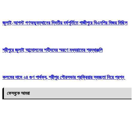
জুলাই-আগস্ট গণঅভ্যুত্থানের দ্বিতীয় বর্ষপূর্তিতে গাজীপুরে বিএনপির বিজয় মিছিল
শ্রীপুরে জুলাই আন্দোলনের শহীদদের স্মরণে মধ্যরাতের শ্রদ্ধাঞ্জলি
কলমের দামে ২৪ গুণ পার্থক্য, শ্রীপুর পৌরসভার প্রক্রিয়ার স্বচ্ছতা নিয়ে প্রশ্ন
ফেসবুকে আমরা