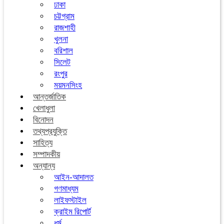
ঢাকা
চট্টগ্রাম
রাজশাহী
খুলনা
বরিশাল
সিলেট
রংপুর
ময়মনসিংহ
আন্তর্জাতিক
খেলাধুলা
বিনোদন
তথ্যপ্রযুক্তি
সাহিত্য
সম্পাদকীয়
অন্যান্য
আইন-আদালত
গণমাধ্যম
লাইফস্টাইল
ক্রাইম রিপোর্ট
ধর্ম