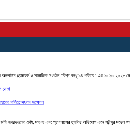
় অনলাইন প্ল্যাটফর্ম ও সামাজিক সংগঠন ‘বিশ্ব বন্ধু ৯৪ পরিবার’-এর ২০২৬-২০২৮ মেয়া
দল নেতা
্যাহারের দাবিতে সংবাদ সম্মেলন
ৈতৃক জমি জবরদখলের চেষ্টা, মারধর এবং প্রাণনাশের হুমকির অভিযোগ এনে শ্রীপুর মডেল