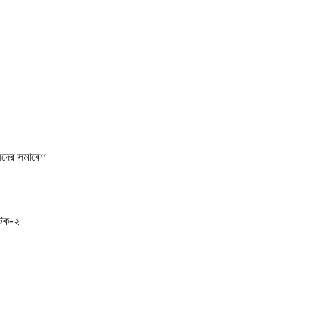
ধানদের সমাবেশ
আটক-২