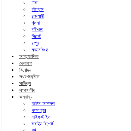
ঢাকা
চট্টগ্রাম
রাজশাহী
খুলনা
বরিশাল
সিলেট
রংপুর
ময়মনসিংহ
আন্তর্জাতিক
খেলাধুলা
বিনোদন
তথ্যপ্রযুক্তি
সাহিত্য
সম্পাদকীয়
অন্যান্য
আইন-আদালত
গণমাধ্যম
লাইফস্টাইল
ক্রাইম রিপোর্ট
ধর্ম