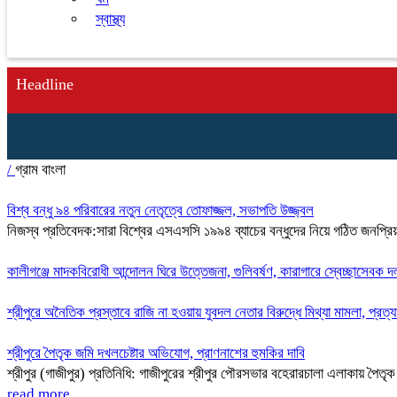
স্বাস্থ্য
Headline
/
গ্রাম বাংলা
বিশ্ব বন্ধু ৯৪ পরিবারের নতুন নেতৃত্বে তোফাজ্জল, সভাপতি উজ্জ্বল
নিজস্ব প্রতিবেদক:সারা বিশ্বের এসএসসি ১৯৯৪ ব্যাচের বন্ধুদের নিয়ে গঠিত জনপ্রিয
কালীগঞ্জে মাদকবিরোধী আন্দোলন ঘিরে উত্তেজনা, গুলিবর্ষণ, কারাগারে স্বেচ্ছাসেবক 
শ্রীপুরে অনৈতিক প্রস্তাবে রাজি না হওয়ায় যুবদল নেতার বিরুদ্ধে মিথ্যা মামলা, প্রত
শ্রীপুরে পৈতৃক জমি দখলচেষ্টার অভিযোগ, প্রাণনাশের হুমকির দাবি
শ্রীপুর (গাজীপুর) প্রতিনিধি: গাজীপুরের শ্রীপুর পৌরসভার বহেরারচালা এলাকায় প
read more