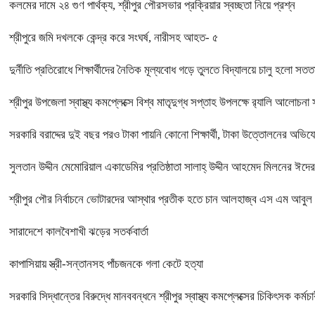
কলমের দামে ২৪ গুণ পার্থক্য, শ্রীপুর পৌরসভার প্রক্রিয়ার স্বচ্ছতা নিয়ে প্রশ্ন
শ্রীপুরে জমি দখলকে কেন্দ্র করে সংঘর্ষ, নারীসহ আহত- ৫
দুর্নীতি প্রতিরোধে শিক্ষার্থীদের নৈতিক মূল্যবোধ গড়ে তুলতে বিদ্যালয়ে চালু হলো সত
শ্রীপুর উপজেলা স্বাস্থ্য কমপ্লেক্সে বিশ্ব মাতৃদুগ্ধ সপ্তাহ উপলক্ষে র‍্যালি আলোচনা 
সরকারি বরাদ্দের দুই বছর পরও টাকা পায়নি কোনো শিক্ষার্থী, টাকা উত্তোলনের অভিযোগ শ
সুলতান উদ্দীন মেমোরিয়াল একাডেমির প্রতিষ্ঠাতা সালাহ্ উদ্দীন আহমেদ মিলনের ঈদের 
শ্রীপুর পৌর নির্বাচনে ভোটারদের আস্থার প্রতীক হতে চান আলহাজ্ব এস এম আবু
সারাদেশে কালবৈশাখী ঝড়ের সতর্কবার্তা
কাপাসিয়ায় স্ত্রী-সন্তানসহ পাঁচজনকে গলা কেটে হত্যা
সরকারি সিদ্ধান্তের বিরুদ্ধে মানববন্ধনে শ্রীপুর স্বাস্থ্য কমপ্লেক্সের চিকিৎসক কর্মচা