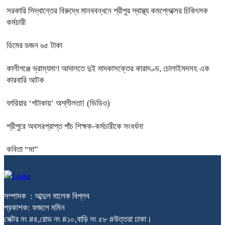
সরকারি সিদ্ধান্তের বিরুদ্ধে মানববন্ধনে শ্রীপুর স্বাস্থ্য কমপ্লেক্সের চিকিৎসক
কর্মচারী
ডিমের ডজন ৬৫ টাকা
কালীগঞ্জে ভ্রাম্যমাণ আদালতে দুই মাদকাসক্তের কারাদণ্ড, চোলাইমদসহ এক
কারবারি আটক
ফারিয়ার ‘পটাকায়’ অশ্লীলতা! (ভিডিও)
শ্রীপুরে অবসরপ্রাপ্ত পাঁচ শিক্ষক-কর্মচারীকে সংবর্ধনা
কবিতা “মা”
সম্পাদক : আব্দুল মালেক বিপ্লব
প্রকাশক: ফজলে মমিন
সেক্টর নং #৪,রোড নং #১০,বাড়ি নং ৫৮ #উত্তরা ঢাকা।