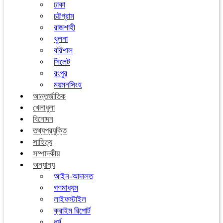
ঢাকা
চট্টগ্রাম
রাজশাহী
খুলনা
বরিশাল
সিলেট
রংপুর
ময়মনসিংহ
আন্তর্জাতিক
খেলাধুলা
বিনোদন
তথ্যপ্রযুক্তি
সাহিত্য
সম্পাদকীয়
অন্যান্য
আইন-আদালত
গণমাধ্যম
লাইফস্টাইল
ক্রাইম রিপোর্ট
ধর্ম