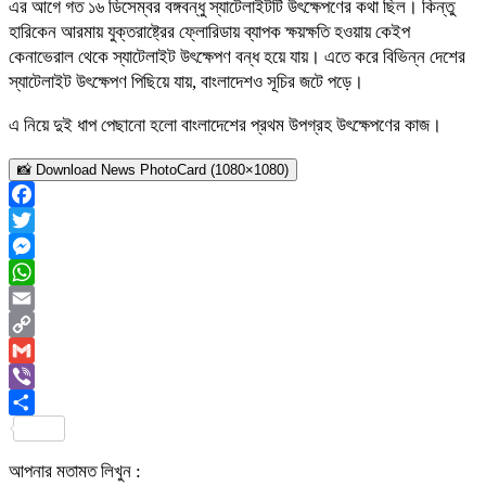
এর আগে গত ১৬ ডিসেম্বর বঙ্গবন্ধু স্যাটেলাইটটি উৎক্ষেপণের কথা ছিল। কিন্তু
হারিকেন আরমায় যুক্তরাষ্ট্রের ফ্লোরিডায় ব্যাপক ক্ষয়ক্ষতি হওয়ায় কেইপ
কেনাভেরাল থেকে স্যাটেলাইট উৎক্ষেপণ বন্ধ হয়ে যায়। এতে করে বিভিন্ন দেশের
স্যাটেলাইট উৎক্ষেপণ পিছিয়ে যায়, বাংলাদেশও সূচির জটে পড়ে।
এ নিয়ে দুই ধাপ পেছানো হলো বাংলাদেশের প্রথম উপগ্রহ উৎক্ষেপণের কাজ।
📸 Download News PhotoCard (1080×1080)
Facebook
Twitter
Messenger
WhatsApp
Email
Copy
Link
Gmail
Viber
Share
আপনার মতামত লিখুন :