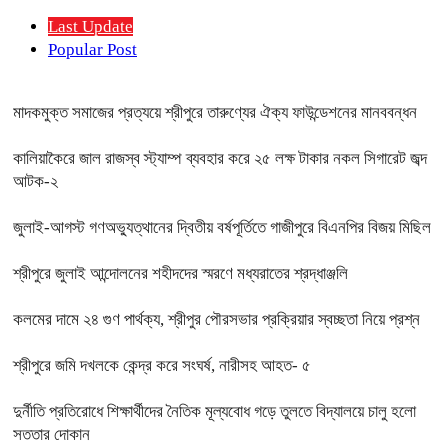
Last Update
Popular Post
মাদকমুক্ত সমাজের প্রত্যয়ে শ্রীপুরে তারুণ্যের ঐক্য ফাউন্ডেশনের মানববন্ধন
কালিয়াকৈরে জাল রাজস্ব স্ট্যাম্প ব্যবহার করে ২৫ লক্ষ টাকার নকল সিগারেট জব্দ
আটক-২
জুলাই-আগস্ট গণঅভ্যুত্থানের দ্বিতীয় বর্ষপূর্তিতে গাজীপুরে বিএনপির বিজয় মিছিল
শ্রীপুরে জুলাই আন্দোলনের শহীদদের স্মরণে মধ্যরাতের শ্রদ্ধাঞ্জলি
কলমের দামে ২৪ গুণ পার্থক্য, শ্রীপুর পৌরসভার প্রক্রিয়ার স্বচ্ছতা নিয়ে প্রশ্ন
শ্রীপুরে জমি দখলকে কেন্দ্র করে সংঘর্ষ, নারীসহ আহত- ৫
দুর্নীতি প্রতিরোধে শিক্ষার্থীদের নৈতিক মূল্যবোধ গড়ে তুলতে বিদ্যালয়ে চালু হলো
সততার দোকান