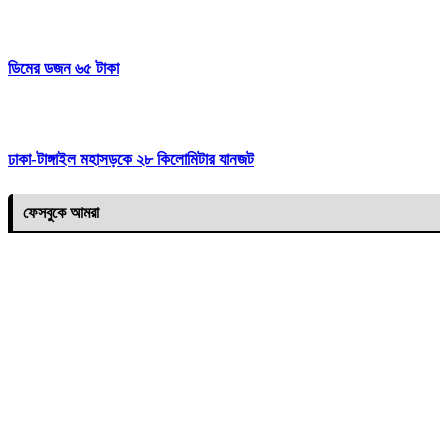
ডিমের ডজন ৬৫ টাকা
ঢাকা-টাঙ্গাইল মহাসড়কে ২৮ কিলোমিটার যানজট
ফেসবুকে আমরা