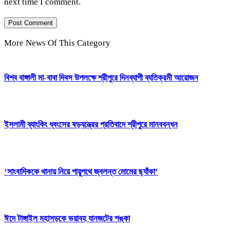
next time I comment.
More News Of This Category
বিশ্ব বাঙ্গালী মা-বাবা দিবস উপলক্ষে শ্রীপুরে দিনব্যাপী ব্যতিক্রমী আয়োজন
ইসলামী ব্যাংকিং ধ্বংসের ষড়যন্ত্রের প্রতিবাদে শ্রীপুরে মানববন্ধন
‘সাংবাদিককে থানায় নিয়ে পায়ুপথে জ্বলন্ত মোমের ছ্যাঁকা’
ঈদে টাঙ্গাইল মহাসড়কে ভয়াবহ যানজটের শঙ্কা