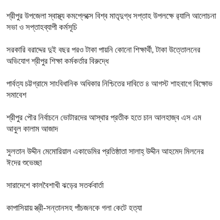
শ্রীপুর উপজেলা স্বাস্থ্য কমপ্লেক্সে বিশ্ব মাতৃদুগ্ধ সপ্তাহ উপলক্ষে র‍্যালি আলোচনা
সভা ও সপ্তাহব্যাপী কর্মসূচি
সরকারি বরাদ্দের দুই বছর পরও টাকা পায়নি কোনো শিক্ষার্থী, টাকা উত্তোলনের
অভিযোগ শ্রীপুর শিক্ষা কর্মকর্তার বিরুদ্ধে
পার্বত্য চট্টগ্রামে সাংবিধানিক অধিকার নিশ্চিতের দাবিতে ৪ আগস্ট শাহবাগে বিক্ষোভ
সমাবেশ
শ্রীপুর পৌর নির্বাচনে ভোটারদের আস্থার প্রতীক হতে চান আলহাজ্ব এস এম
আবুল কালাম আজাদ
সুলতান উদ্দীন মেমোরিয়াল একাডেমির প্রতিষ্ঠাতা সালাহ্ উদ্দীন আহমেদ মিলনের
ঈদের শুভেচ্ছা
সারাদেশে কালবৈশাখী ঝড়ের সতর্কবার্তা
কাপাসিয়ায় স্ত্রী-সন্তানসহ পাঁচজনকে গলা কেটে হত্যা