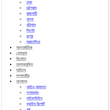
ঢাকা
চট্টগ্রাম
রাজশাহী
খুলনা
বরিশাল
সিলেট
রংপুর
ময়মনসিংহ
আন্তর্জাতিক
খেলাধুলা
বিনোদন
তথ্যপ্রযুক্তি
সাহিত্য
সম্পাদকীয়
অন্যান্য
আইন-আদালত
গণমাধ্যম
লাইফস্টাইল
ক্রাইম রিপোর্ট
ধর্ম