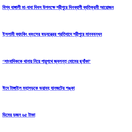
বিশ্ব বাঙ্গালী মা-বাবা দিবস উপলক্ষে শ্রীপুরে দিনব্যাপী ব্যতিক্রমী আয়োজন
ইসলামী ব্যাংকিং ধ্বংসের ষড়যন্ত্রের প্রতিবাদে শ্রীপুরে মানববন্ধন
‘সাংবাদিককে থানায় নিয়ে পায়ুপথে জ্বলন্ত মোমের ছ্যাঁকা’
ঈদে টাঙ্গাইল মহাসড়কে ভয়াবহ যানজটের শঙ্কা
ডিমের ডজন ৬৫ টাকা