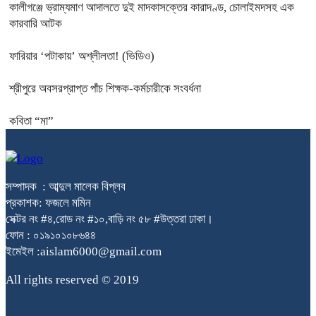
কালীগঞ্জে ভ্রাম্যমাণ আদালতে দুই মাদকাসক্তের কারাদণ্ড, চোলাইমদসহ এক
কারবারি আটক
ফারিয়ার ‘পটাকায়’ অশ্লীলতা! (ভিডিও)
শ্রীপুরে অবসরপ্রাপ্ত পাঁচ শিক্ষক-কর্মচারীকে সংবর্ধনা
কবিতা “মা”
সম্পাদক : আব্দুল মালেক বিপ্লব
প্রকাশক: ফজলে মমিন
সেক্টর নং #৪,রোড নং #১০,বাড়ি নং ৫৮ #উত্তরা ঢাকা।
ফোন : ০১৯১০১০৮৬৪৪
ইমেইল :aislam6000@gmail.com
All rights reserved © 2019