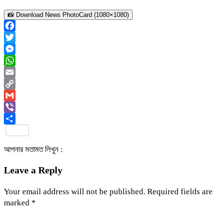
📸 Download News PhotoCard (1080×1080)
Facebook
Twitter
Messenger
WhatsApp
Email
Copy
Link
Gmail
Viber
Share
আপনার মতামত লিখুন :
Leave a Reply
Your email address will not be published.
Required fields are
marked
*