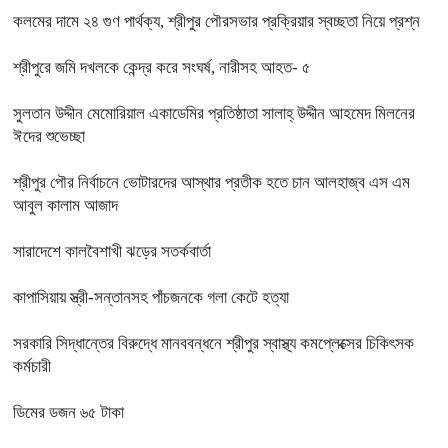
কলমের দামে ২৪ গুণ পার্থক্য, শ্রীপুর পৌরসভার প্রক্রিয়ার স্বচ্ছতা নিয়ে প্রশ্ন
শ্রীপুরে জমি দখলকে কেন্দ্র করে সংঘর্ষ, নারীসহ আহত- ৫
সুলতান উদ্দীন মেমোরিয়াল একাডেমির প্রতিষ্ঠাতা সালাহ্ উদ্দীন আহমেদ মিলনের
ঈদের শুভেচ্ছা
শ্রীপুর পৌর নির্বাচনে ভোটারদের আস্থার প্রতীক হতে চান আলহাজ্ব এস এম
আবুল কালাম আজাদ
সারাদেশে কালবৈশাখী ঝড়ের সতর্কবার্তা
কাপাসিয়ায় স্ত্রী-সন্তানসহ পাঁচজনকে গলা কেটে হত্যা
সরকারি সিদ্ধান্তের বিরুদ্ধে মানববন্ধনে শ্রীপুর স্বাস্থ্য কমপ্লেক্সের চিকিৎসক
কর্মচারী
ডিমের ডজন ৬৫ টাকা