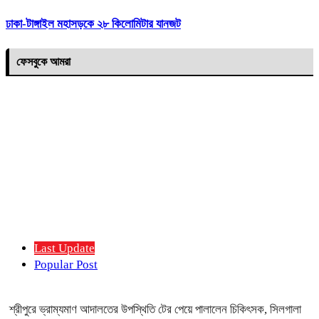
ঢাকা-টাঙ্গাইল মহাসড়কে ২৮ কিলোমিটার যানজট
ফেসবুকে আমরা
Last Update
Popular Post
শ্রীপুরে ভ্রাম্যমাণ আদালতের উপস্থিতি টের পেয়ে পালালেন চিকিৎসক, সিলগালা