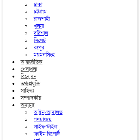
ঢাকা
চট্টগ্রাম
রাজশাহী
খুলনা
বরিশাল
সিলেট
রংপুর
ময়মনসিংহ
আন্তর্জাতিক
খেলাধুলা
বিনোদন
তথ্যপ্রযুক্তি
সাহিত্য
সম্পাদকীয়
অন্যান্য
আইন-আদালত
গণমাধ্যম
লাইফস্টাইল
ক্রাইম রিপোর্ট