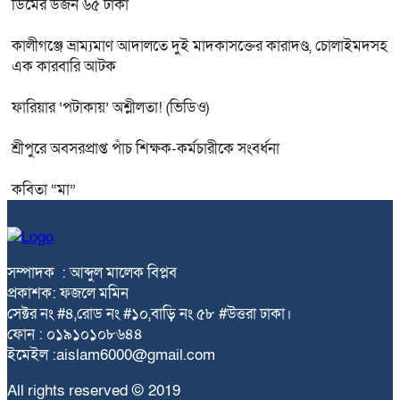
ডিমের ডজন ৬৫ টাকা
কালীগঞ্জে ভ্রাম্যমাণ আদালতে দুই মাদকাসক্তের কারাদণ্ড, চোলাইমদসহ
এক কারবারি আটক
ফারিয়ার ‘পটাকায়’ অশ্লীলতা! (ভিডিও)
শ্রীপুরে অবসরপ্রাপ্ত পাঁচ শিক্ষক-কর্মচারীকে সংবর্ধনা
কবিতা “মা”
সম্পাদক : আব্দুল মালেক বিপ্লব
প্রকাশক: ফজলে মমিন
সেক্টর নং #৪,রোড নং #১০,বাড়ি নং ৫৮ #উত্তরা ঢাকা।
ফোন : ০১৯১০১০৮৬৪৪
ইমেইল :aislam6000@gmail.com
All rights reserved © 2019