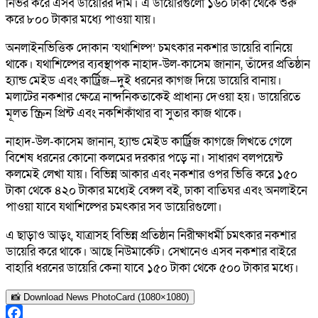
নির্ভর করে এসব ডায়েরির দাম। এ ডায়েরিগুলো ১৬০ টাকা থেকে শুরু
করে ৮০০ টাকার মধ্যে পাওয়া যায়।
অনলাইনভিত্তিক দোকান ‘যথাশিল্প’ চমৎকার নকশার ডায়েরি বানিয়ে
থাকে। যথাশিল্পের ব্যবস্থাপক নাহাদ-উল-কাসেম জানান, তাঁদের প্রতিষ্ঠান
হ্যান্ড মেইড এবং কার্ট্রিজ—দুই ধরনের কাগজ দিয়ে ডায়েরি বানায়।
মলাটের নকশার ক্ষেত্রে নান্দনিকতাকেই প্রাধান্য দেওয়া হয়। ডায়েরিতে
মূলত স্ক্রিন প্রিন্ট এবং নকশিকাঁথার বা সুতার কাজ থাকে।
নাহাদ-উল-কাসেম জানান, হ্যান্ড মেইড কার্ট্রিজ কাগজে লিখতে গেলে
বিশেষ ধরনের কোনো কলমের দরকার পড়ে না। সাধারণ বলপয়েন্ট
কলমেই লেখা যায়। বিভিন্ন আকার এবং নকশার ওপর ভিত্তি করে ১৫০
টাকা থেকে ৪২০ টাকার মধ্যেই বেঙ্গল বই, ঢাকা বাতিঘর এবং অনলাইনে
পাওয়া যাবে যথাশিল্পের চমৎকার সব ডায়েরিগুলো।
এ ছাড়াও আড়ং, যাত্রাসহ বিভিন্ন প্রতিষ্ঠান নিরীক্ষাধর্মী চমৎকার নকশার
ডায়েরি করে থাকে। আছে নিউমার্কেট। সেখানেও এসব নকশার বাইরে
বাহারি ধরনের ডায়েরি কেনা যাবে ১৫০ টাকা থেকে ৫০০ টাকার মধ্যে।
📸 Download News PhotoCard (1080×1080)