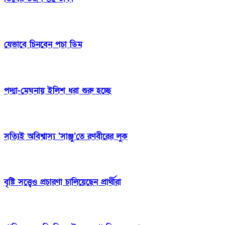
যেভাবে চিনবেন পচা ডিম
পদ্মা-মেঘনায় ইলিশ ধরা শুরু হচ্ছে
সত্যিই অবিশ্বাস্য ‘সাঞ্জু’তে রণবীরের লুক
বৃষ্টি সত্ত্বেও প্রচারণা চালিয়েছেন প্রার্থীরা