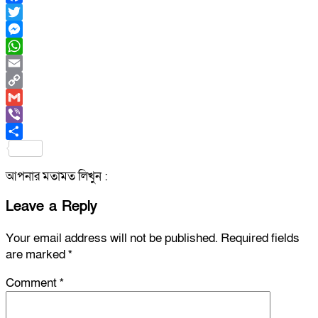
Facebook
Twitter
Messenger
WhatsApp
Email
Copy
Link
Gmail
Viber
Share
আপনার মতামত লিখুন :
Leave a Reply
Your email address will not be published.
Required fields
are marked
*
Comment
*