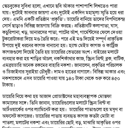
স্কেচবুকের সুবিধা হলো, এখানে ছবি আঁকার পাশাপাশি লিখতেও পারা
যায়। দুটোই ভাবনার জায়গা এবং দুটোই একদিন মহামূল্য স্মৃতি হয়ে ধরা
দেয়। এমনি একটি প্রতিষ্ঠান ‘প্রকৃতি’। ডায়েরি বানিয়ে তাদের বিপণিকেন্দ্র
সোর্স ছাড়াও বিভিন্ন জায়গায় বিক্রি করছে। প্রতিষ্ঠানটি কলাপাতা, ঘাস,
কচুরিপানা, খড়, আনারসের পাতা, পাটের আঁশ, গার্মেন্টসের ফেলে দেওয়া
টুকরোটাকরা দিয়ে মণ্ড তৈরি করে। পরে এই মণ্ড দিয়েই সম্পূর্ণ প্রাকৃতিক
উপায়ে দুই ধরনের কাগজ বানানো হয়। হ্যান্ড মেইড কাগজ ও কার্ট্রিজ
কাগজগুলো দিয়েই তৈরি হয় ডায়েরির ভেতরের অংশ। বাইরের মলাটে
ব্যবহার করা হয় শাড়ির আঁচল, নকশিকাঁথার কাজ, স্ক্রিন প্রিন্ট, ব্লক, বাটিক,
এমব্রয়ডারি অনেক রকমের বাহারি নকশা। জানালেন, প্রকৃতির পরিচালক
ও ডিজাইনার সুরাইয়া চৌধুরী। দামও হাতের নাগালে। বিভিন্ন আকার এবং
নকশাভেদে এসব ডায়েরি পাওয়া যায় ১৪০ টাকা থেকে শুরু করে ৪৫০
টাকায়।
ডায়েরি নিয়ে কথা হয় আজাদ প্রোডাক্টসের মহাব্যবস্থাপক মোস্তফা
কামালের সঙ্গে। তিনি জানান, ডায়েরিগুলোর মলাটে স্ক্রিন প্রিন্ট বা
আর্টওয়ার্কের ওপর ল্যামিনেট করা হয়। ডায়েরির পাতাগুলো হয় মসৃণ বা
অফসেট কাগজের। ডায়েরির পাতায় ব্যবহৃত কাগজ কতটা মোটা বা
পাতলা, মলাটের নকশা এবং ডায়েরির ছোট, বড়, মাঝারি আকৃতির ওপর