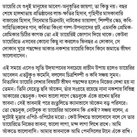
ডায়েরি যে শুধুই মানুষের আবেগ-অনুভূতির জায়গা, তা কিন্তু নয়। বছর
শেষে হালখাতায় প্রতিষ্ঠানের লাভ-ক্ষতির হিসাব, গৃহিণীর মাসকাবারি
বাজারের হিসাব, সিনেমার চিত্রনাট্য, নাটকের ডায়ালগ, শিল্পীর স্কেচ, কবি-
সাহিত্যিকদের গান, কবিতা কিংবা গল্প-উপন্যাসের প্লট, এমনকি প্রেমিক-
প্রেমিকার চিঠির কাগজ তো এই ডায়েরিই জোগান দিয়ে থাকে। কেউবা
ডায়েরিতে এসবের কোনো কিছু না করলেও ফিবছর এ দোকান, সে
দোকান ঘুরে পছন্দের আকার-নকশার ডায়েরি কিনে কিনে জমাতে ভীষণ
ভালোবাসেন।
এই সময়ে এসেও স্মৃতি উদ্‌যাপনের সবচেয়ে প্রাচীন উপায় হলেও ডায়েরির
আবেদন এতটুকুও কমেনি, বললেন চিত্রশিল্পী ও কবি সঞ্চয় সুমন।
নিত্যদিন ডায়েরি লেখার বিষয়টি ভীষণ পছন্দের হলেও নিজের লেখা হয় না
তেমন। তিনি যেহেতু ছবি আঁকেন, তাঁর সংগ্রহে রয়েছে নানা নকশার বিভিন্ন
আকারের স্কেচবুক। যখন ভালো লাগে স্কেচবুকে এঁকে রাখেন ছবির
ভাবনা। সেই ভাবনাই পরে রংতুলিতে ক্যানভাসে আঁকেন বড় পরিসরে।
তো স্কেচবুক, নোটবুক বা ডায়েরির আবেদন কি একই? সঞ্চয় বলেন, এ
দুটোই মুদ্রার এপিঠ-ওপিঠের মতো। কেউ লিখতে ভালোবাসে বলে সে তার
ডায়েরিতে নিজের ভাবনা, ভালো লাগা, মন্দ লাগা লিখে রাখে। আমি
আঁকতে ভালোবাসি। আমার ভাবনাকে আমি পেনসিলের টানে এঁকে রাখি।