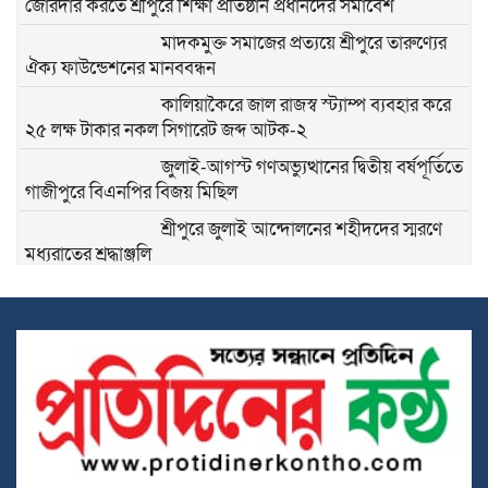
জোরদার করতে শ্রীপুরে শিক্ষা প্রতিষ্ঠান প্রধানদের সমাবেশ
মাদকমুক্ত সমাজের প্রত্যয়ে শ্রীপুরে তারুণ্যের
ঐক্য ফাউন্ডেশনের মানববন্ধন
কালিয়াকৈরে জাল রাজস্ব স্ট্যাম্প ব্যবহার করে
২৫ লক্ষ টাকার নকল সিগারেট জব্দ আটক-২
জুলাই-আগস্ট গণঅভ্যুত্থানের দ্বিতীয় বর্ষপূর্তিতে
গাজীপুরে বিএনপির বিজয় মিছিল
শ্রীপুরে জুলাই আন্দোলনের শহীদদের স্মরণে
মধ্যরাতের শ্রদ্ধাঞ্জলি
কলমের দামে ২৪ গুণ পার্থক্য, শ্রীপুর পৌরসভার
প্রক্রিয়ার স্বচ্ছতা নিয়ে প্রশ্ন
শ্রীপুরে জমি দখলকে কেন্দ্র করে সংঘর্ষ, নারীসহ
আহত- ৫
দুর্নীতি প্রতিরোধে শিক্ষার্থীদের নৈতিক মূল্যবোধ