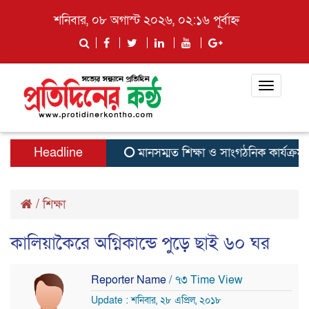
শনিবার, ০৮ অগাস্ট ২০২৬, ০২:১৬ পূর্বাহ্ন
Toggle
navigati
Headline
মানসম্মত শিক্ষা ও সাংগঠনিক কার্যক্রম জোর
/
শিক্ষা
কালিয়াকৈরে অগ্নিকান্ডে পুড়ে ছাই ৬০ ঘর
Reporter Name
/ ৭৩ Time View
Update : শনিবার, ২৮ এপ্রিল, ২০১৮