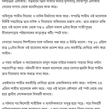
বিলচতরা এলাকায়। বর্তমানে তিনি সাভার থানার ফুলবাড়ি শোভাপুর এলাকায়
বোনের বাসায় থেকে মডেলিংয়ের কাজ করে।
অভিযুক্ত শামীম সিনেমা ও নাটক নির্মাণের কাজ করে। সম্প্রতি শামীম ওই মডেলকে
নির্দিষ্ট সম্মানিতে তার নাটক ও সিনেমায় অভিনয়ের প্রস্তাব দেয়। তার প্রস্তাবে রাজি
হয়ে ওই মডেল ঢাকা থেকে গত ৮ এপ্রিল সকাল ৯টার দিকে গাজীপুরের
নীলেরপাড়ায় পরিচালকের ভাড়াকৃত শুটিং স্পটে যায়।
সেখানে অন্যান্য শিল্পীদের সঙ্গে অভিনয় শুরু করে এ উঠতি মডেল। গত ১০ এপ্রিল
রাত ১০টার দিকে ওই মডেলের কক্ষে প্রবেশ করে এবং ভয়ভীতি দেখিয়ে ধর্ষণ করে
শামীম।
এ সময় আতিক ও ক্যামেরাম্যান মামুন ঘরের বাইরে দরজায় পাহারা দিয়ে ধর্ষণে
সহযোগিতা করে। ঘটনাটি ফাঁস করলে মডেলকে মেরে ফেলার হুমকি দিয়ে শামীম
তার সিনেমায় কাজ করতে বাধ্য করে।
একইভাবে শামীম ভয়ভীতি দেখিয়ে তাকে একাধিকবার ধর্ষণ করে। সর্বশেষ ২৩
এপ্রিল শামীম মডেলকে ধর্ষণ করে। পরে ওই মডেল কৌশলে ওই স্পট থেকে বের
হয়ে স্থানীয় লোকজনকে বিষয়টি জানায়।
এ ঘটনার পর কিশোরী শারীরিক ও মানসিকভাবে অসুস্থ হয়ে পড়ে। পরে বিষয়টি
অভিভাবকদের সঙ্গে আলোচনা করে। এ জন্য মামলা করতে বিলম্ব হয়েছে বলে