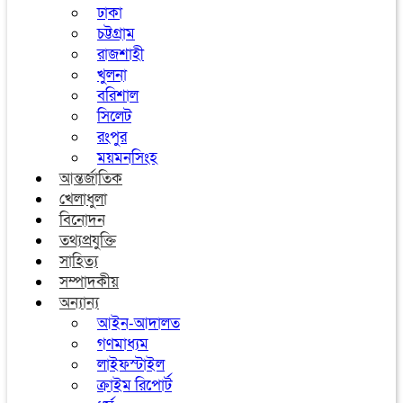
ঢাকা
চট্টগ্রাম
রাজশাহী
খুলনা
বরিশাল
সিলেট
রংপুর
ময়মনসিংহ
আন্তর্জাতিক
খেলাধুলা
বিনোদন
তথ্যপ্রযুক্তি
সাহিত্য
সম্পাদকীয়
অন্যান্য
আইন-আদালত
গণমাধ্যম
লাইফস্টাইল
ক্রাইম রিপোর্ট