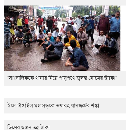
‘সাংবাদিককে থানায় নিয়ে পায়ুপথে জ্বলন্ত মোমের ছ্যাঁকা’
ঈদে টাঙ্গাইল মহাসড়কে ভয়াবহ যানজটের শঙ্কা
ডিমের ডজন ৬৫ টাকা