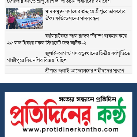
জোরদার করতে শ্রীপুরে শিক্ষা প্রতিষ্ঠান প্রধানদের সমাবেশ
মাদকমুক্ত সমাজের প্রত্যয়ে শ্রীপুরে তারুণ্যের
ঐক্য ফাউন্ডেশনের মানববন্ধন
কালিয়াকৈরে জাল রাজস্ব স্ট্যাম্প ব্যবহার করে
২৫ লক্ষ টাকার নকল সিগারেট জব্দ আটক-২
জুলাই-আগস্ট গণঅভ্যুত্থানের দ্বিতীয় বর্ষপূর্তিতে
গাজীপুরে বিএনপির বিজয় মিছিল
শ্রীপুরে জুলাই আন্দোলনের শহীদদের স্মরণে
মধ্যরাতের শ্রদ্ধাঞ্জলি
কলমের দামে ২৪ গুণ পার্থক্য, শ্রীপুর পৌরসভার
প্রক্রিয়ার স্বচ্ছতা নিয়ে প্রশ্ন
শ্রীপুরে জমি দখলকে কেন্দ্র করে সংঘর্ষ, নারীসহ
আহত- ৫