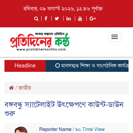
রবিবার, ০৯ অগাস্ট ২০২৬, ১২:৪৬ পূর্বাহ্ন
Toggle
navigati
Headline
মানসম্মত শিক্ষা ও সাংগঠনিক কার্যক্রম জোর
/
জাতীয়
বঙ্গবন্ধু স্যাটেলাইট উৎক্ষেপণে কাউন্ট-ডাউন
শুরু
Reporter Name
/ ৯০ Time View