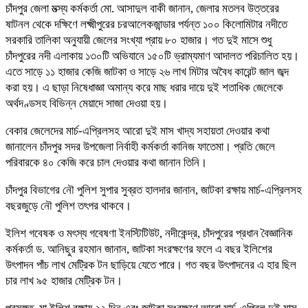
চাঁদপুর জেলা মত্স্য কর্মকর্তা মো. আসাদুল বাকী জানান, জেলার মতলব উত্তরের
ষাটনল থেকে দক্ষিণে লক্ষ্মীপুরের চরআলেকজান্ডার পর্যন্ত ১০০ কিলোমিটার নদীতে
সরকারি তালিকা অনুযায়ী জেলের সংখ্যা প্রায় ৮০ হাজার। গত দুই মাসে শুধু
চাঁদপুরের নদী এলাকায় ১৩০টি অভিযানে ১৫০টি ভ্রাম্যমাণ আদালত পরিচালিত হয়।
এতে সাড়ে ১১ হাজার কেজি জাটকা ও সাড়ে ২৬ লাখ মিটার অবৈধ কারেন্ট জাল জব্দ
করা হয়। এ ছাড়া নিষেধাজ্ঞা অমান্য করে মাছ ধরার দায়ে দুই শতাধিক জেলেকে
অর্থদণ্ডসহ বিভিন্ন মেয়াদে সাজা দেওয়া হয়।
বেকার জেলেদের মার্চ-এপ্রিলসহ আরো দুই মাস খাদ্য সহায়তা দেওয়ার কথা
জানালেন চাঁদপুর সদর উপজেলা নির্বাহী কর্মকর্তা কানিজ ফাতেমা। প্রতি জেলে
পরিবারকে ৪০ কেজি করে চাল দেওয়ার কথা জানান তিনি।
চাঁদপুর বিভাগের নৌ পুলিশ সুপার সুব্রত হালদার জানান, জাটকা রক্ষায় মার্চ-এপ্রিলসহ
বছরজুড়ে নৌ পুলিশ তৎপর থাকবে।
ইলিশ গবেষক ও মৎস্য গবেষণা ইনস্টিটিউট, নদীকেন্দ্র, চাঁদপুরের প্রধান বৈজ্ঞানিক
কর্মকর্তা ড. আনিছুর রহমান জানান, জাটকা সংরক্ষণের ফলে এ বছর ইলিশের
উৎপাদন পাঁচ লাখ মেট্রিক টন ছাড়িয়ে যেতে পারে। গত বছর উৎপাদনের এ হার ছিল
চার লাখ ৯৫ হাজার মেট্রিক টন।