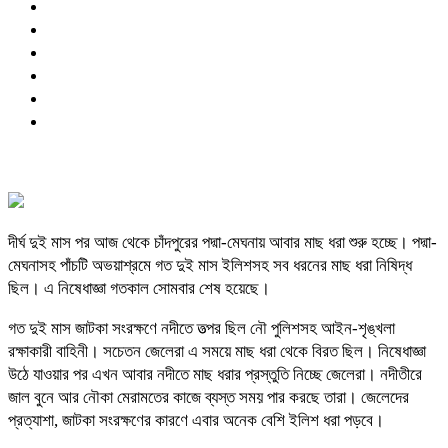
দীর্ঘ দুই মাস পর আজ থেকে চাঁদপুরের পদ্মা-মেঘনায় আবার মাছ ধরা শুরু হচ্ছে। পদ্মা-
মেঘনাসহ পাঁচটি অভয়াশ্রমে গত দুই মাস ইলিশসহ সব ধরনের মাছ ধরা নিষিদ্ধ
ছিল। এ নিষেধাজ্ঞা গতকাল সোমবার শেষ হয়েছে।
গত দুই মাস জাটকা সংরক্ষণে নদীতে তত্পর ছিল নৌ পুলিশসহ আইন-শৃঙ্খলা
রক্ষাকারী বাহিনী। সচেতন জেলেরা এ সময়ে মাছ ধরা থেকে বিরত ছিল। নিষেধাজ্ঞা
উঠে যাওয়ার পর এখন আবার নদীতে মাছ ধরার প্রস্তুতি নিচ্ছে জেলেরা। নদীতীরে
জাল বুনে আর নৌকা মেরামতের কাজে ব্যস্ত সময় পার করছে তারা। জেলেদের
প্রত্যাশা, জাটকা সংরক্ষণের কারণে এবার অনেক বেশি ইলিশ ধরা পড়বে।