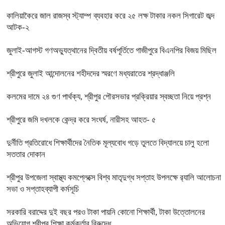
কালিয়াকৈরে জাল রাজস্ব স্ট্যাম্প ব্যবহার করে ২৫ লক্ষ টাকার নকল সিগারেট জব্দ
আটক-২
জুলাই-আগস্ট গণঅভ্যুত্থানের দ্বিতীয় বর্ষপূর্তিতে গাজীপুরে বিএনপির বিজয় মিছিল
শ্রীপুরে জুলাই আন্দোলনের শহীদদের স্মরণে মধ্যরাতের শ্রদ্ধাঞ্জলি
কলমের দামে ২৪ গুণ পার্থক্য, শ্রীপুর পৌরসভার প্রক্রিয়ার স্বচ্ছতা নিয়ে প্রশ্ন
শ্রীপুরে জমি দখলকে কেন্দ্র করে সংঘর্ষ, নারীসহ আহত- ৫
দুর্নীতি প্রতিরোধে শিক্ষার্থীদের নৈতিক মূল্যবোধ গড়ে তুলতে বিদ্যালয়ে চালু হলো
সততার দোকান
শ্রীপুর উপজেলা স্বাস্থ্য কমপ্লেক্সে বিশ্ব মাতৃদুগ্ধ সপ্তাহ উপলক্ষে র‍্যালি আলোচনা
সভা ও সপ্তাহব্যাপী কর্মসূচি
সরকারি বরাদ্দের দুই বছর পরও টাকা পায়নি কোনো শিক্ষার্থী, টাকা উত্তোলনের
অভিযোগ শ্রীপুর শিক্ষা কর্মকর্তার বিরুদ্ধে