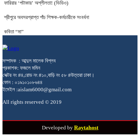
ফারিয়ার ‘পটাকায়’ অশ্লীলতা! (ভিডিও)
শ্রীপুরে অবসরপ্রাপ্ত পাঁচ শিক্ষক-কর্মচারীকে সংবর্ধনা
কবিতা “মা”
সম্পাদক : আব্দুল মালেক বিপ্লব
প্রকাশক: ফজলে মমিন
সেক্টর নং #৪,রোড নং #১০,বাড়ি নং ৫৮ #উত্তরা ঢাকা।
ফোন : ০১৯১০১০৮৬৪৪
ইমেইল :aislam6000@gmail.com
All rights reserved © 2019
Raytahost
Developed by