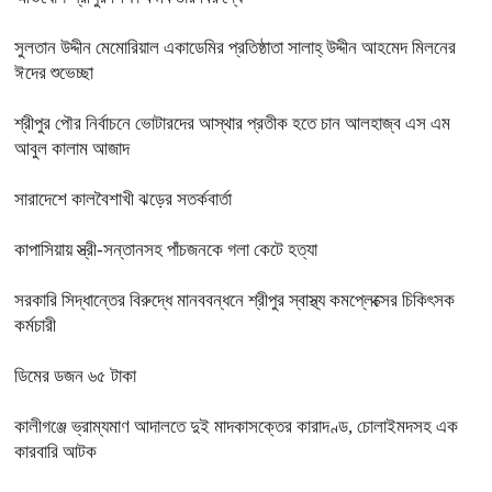
সুলতান উদ্দীন মেমোরিয়াল একাডেমির প্রতিষ্ঠাতা সালাহ্ উদ্দীন আহমেদ মিলনের
ঈদের শুভেচ্ছা
শ্রীপুর পৌর নির্বাচনে ভোটারদের আস্থার প্রতীক হতে চান আলহাজ্ব এস এম
আবুল কালাম আজাদ
সারাদেশে কালবৈশাখী ঝড়ের সতর্কবার্তা
কাপাসিয়ায় স্ত্রী-সন্তানসহ পাঁচজনকে গলা কেটে হত্যা
সরকারি সিদ্ধান্তের বিরুদ্ধে মানববন্ধনে শ্রীপুর স্বাস্থ্য কমপ্লেক্সের চিকিৎসক
কর্মচারী
ডিমের ডজন ৬৫ টাকা
কালীগঞ্জে ভ্রাম্যমাণ আদালতে দুই মাদকাসক্তের কারাদণ্ড, চোলাইমদসহ এক
কারবারি আটক