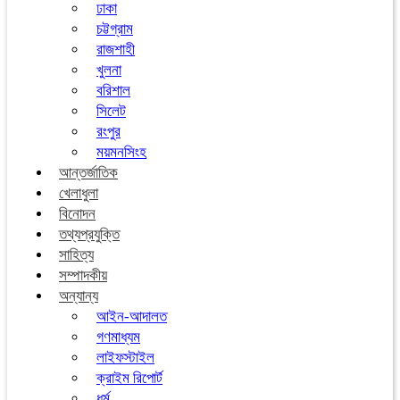
ঢাকা
চট্টগ্রাম
রাজশাহী
খুলনা
বরিশাল
সিলেট
রংপুর
ময়মনসিংহ
আন্তর্জাতিক
খেলাধুলা
বিনোদন
তথ্যপ্রযুক্তি
সাহিত্য
সম্পাদকীয়
অন্যান্য
আইন-আদালত
গণমাধ্যম
লাইফস্টাইল
ক্রাইম রিপোর্ট
ধর্ম