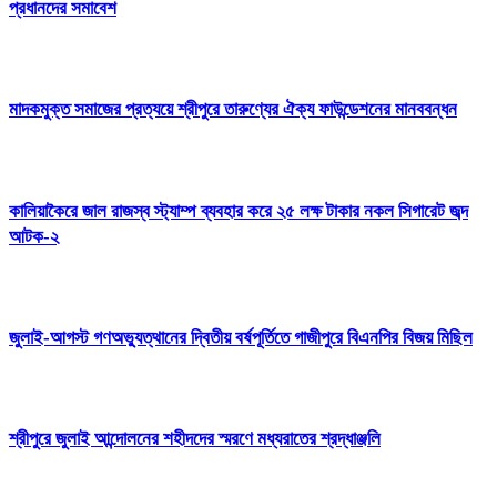
প্রধানদের সমাবেশ
মাদকমুক্ত সমাজের প্রত্যয়ে শ্রীপুরে তারুণ্যের ঐক্য ফাউন্ডেশনের মানববন্ধন
কালিয়াকৈরে জাল রাজস্ব স্ট্যাম্প ব্যবহার করে ২৫ লক্ষ টাকার নকল সিগারেট জব্দ
আটক-২
জুলাই-আগস্ট গণঅভ্যুত্থানের দ্বিতীয় বর্ষপূর্তিতে গাজীপুরে বিএনপির বিজয় মিছিল
শ্রীপুরে জুলাই আন্দোলনের শহীদদের স্মরণে মধ্যরাতের শ্রদ্ধাঞ্জলি