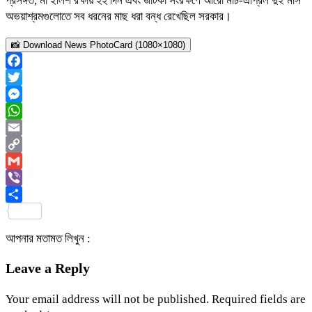
প্রসঙ্গত, মা ইলিশ রক্ষায় ২২ দিন এবং জাটকা সংরক্ষণে আরো মার্চ-এপ্রিল দুই মাস
অভয়াশ্রমগুলোতে সব ধরনের মাছ ধরা বন্ধ রেখেছিল সরকার।
📸 Download News PhotoCard (1080×1080)
Facebook
Twitter
Messenger
WhatsApp
Email
Copy
Link
Gmail
Viber
Share
আপনার মতামত লিখুন :
Leave a Reply
Your email address will not be published.
Required fields are