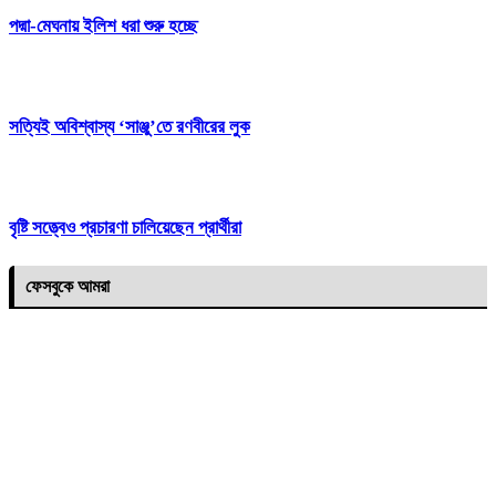
পদ্মা-মেঘনায় ইলিশ ধরা শুরু হচ্ছে
সত্যিই অবিশ্বাস্য ‘সাঞ্জু’তে রণবীরের লুক
বৃষ্টি সত্ত্বেও প্রচারণা চালিয়েছেন প্রার্থীরা
ফেসবুকে আমরা