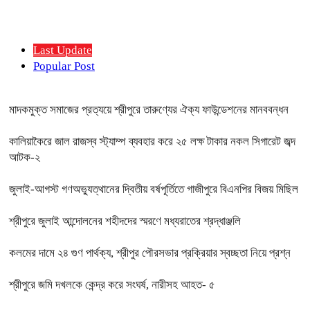
Last Update
Popular Post
মাদকমুক্ত সমাজের প্রত্যয়ে শ্রীপুরে তারুণ্যের ঐক্য ফাউন্ডেশনের মানববন্ধন
কালিয়াকৈরে জাল রাজস্ব স্ট্যাম্প ব্যবহার করে ২৫ লক্ষ টাকার নকল সিগারেট জব্দ
আটক-২
জুলাই-আগস্ট গণঅভ্যুত্থানের দ্বিতীয় বর্ষপূর্তিতে গাজীপুরে বিএনপির বিজয় মিছিল
শ্রীপুরে জুলাই আন্দোলনের শহীদদের স্মরণে মধ্যরাতের শ্রদ্ধাঞ্জলি
কলমের দামে ২৪ গুণ পার্থক্য, শ্রীপুর পৌরসভার প্রক্রিয়ার স্বচ্ছতা নিয়ে প্রশ্ন
শ্রীপুরে জমি দখলকে কেন্দ্র করে সংঘর্ষ, নারীসহ আহত- ৫