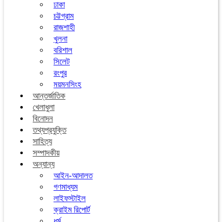
ঢাকা
চট্টগ্রাম
রাজশাহী
খুলনা
বরিশাল
সিলেট
রংপুর
ময়মনসিংহ
আন্তর্জাতিক
খেলাধুলা
বিনোদন
তথ্যপ্রযুক্তি
সাহিত্য
সম্পাদকীয়
অন্যান্য
আইন-আদালত
গণমাধ্যম
লাইফস্টাইল
ক্রাইম রিপোর্ট
ধর্ম