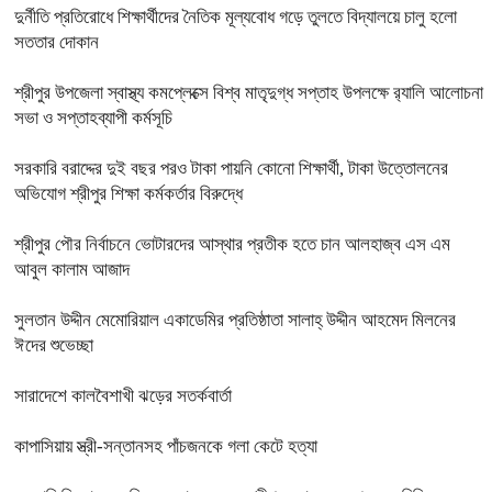
দুর্নীতি প্রতিরোধে শিক্ষার্থীদের নৈতিক মূল্যবোধ গড়ে তুলতে বিদ্যালয়ে চালু হলো
সততার দোকান
শ্রীপুর উপজেলা স্বাস্থ্য কমপ্লেক্সে বিশ্ব মাতৃদুগ্ধ সপ্তাহ উপলক্ষে র‍্যালি আলোচনা
সভা ও সপ্তাহব্যাপী কর্মসূচি
সরকারি বরাদ্দের দুই বছর পরও টাকা পায়নি কোনো শিক্ষার্থী, টাকা উত্তোলনের
অভিযোগ শ্রীপুর শিক্ষা কর্মকর্তার বিরুদ্ধে
শ্রীপুর পৌর নির্বাচনে ভোটারদের আস্থার প্রতীক হতে চান আলহাজ্ব এস এম
আবুল কালাম আজাদ
সুলতান উদ্দীন মেমোরিয়াল একাডেমির প্রতিষ্ঠাতা সালাহ্ উদ্দীন আহমেদ মিলনের
ঈদের শুভেচ্ছা
সারাদেশে কালবৈশাখী ঝড়ের সতর্কবার্তা
কাপাসিয়ায় স্ত্রী-সন্তানসহ পাঁচজনকে গলা কেটে হত্যা