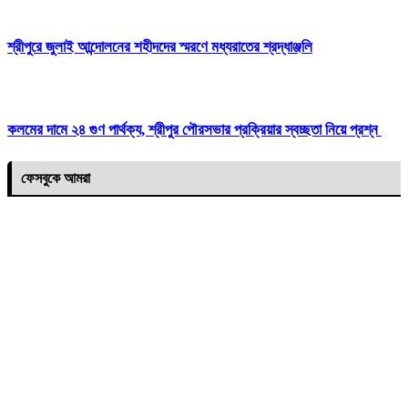
শ্রীপুরে জুলাই আন্দোলনের শহীদদের স্মরণে মধ্যরাতের শ্রদ্ধাঞ্জলি
কলমের দামে ২৪ গুণ পার্থক্য, শ্রীপুর পৌরসভার প্রক্রিয়ার স্বচ্ছতা নিয়ে প্রশ্ন
ফেসবুকে আমরা