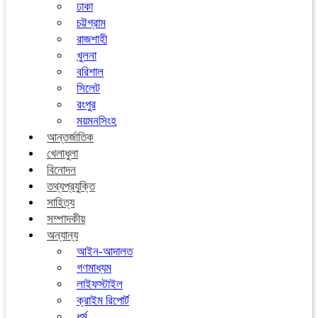
ঢাকা
চট্টগ্রাম
রাজশাহী
খুলনা
বরিশাল
সিলেট
রংপুর
ময়মনসিংহ
আন্তর্জাতিক
খেলাধুলা
বিনোদন
তথ্যপ্রযুক্তি
সাহিত্য
সম্পাদকীয়
অন্যান্য
আইন-আদালত
গণমাধ্যম
লাইফস্টাইল
ক্রাইম রিপোর্ট
ধর্ম