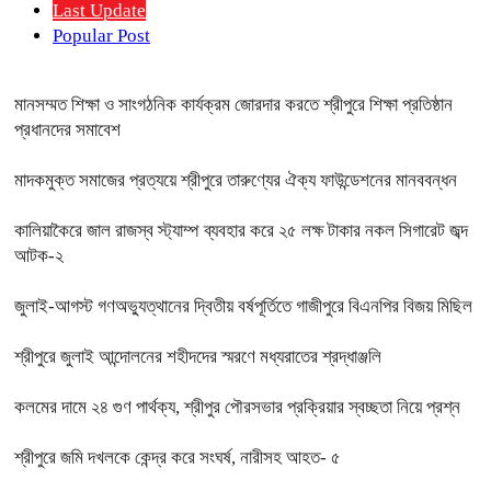
Last Update
Popular Post
মানসম্মত শিক্ষা ও সাংগঠনিক কার্যক্রম জোরদার করতে শ্রীপুরে শিক্ষা প্রতিষ্ঠান
প্রধানদের সমাবেশ
মাদকমুক্ত সমাজের প্রত্যয়ে শ্রীপুরে তারুণ্যের ঐক্য ফাউন্ডেশনের মানববন্ধন
কালিয়াকৈরে জাল রাজস্ব স্ট্যাম্প ব্যবহার করে ২৫ লক্ষ টাকার নকল সিগারেট জব্দ
আটক-২
জুলাই-আগস্ট গণঅভ্যুত্থানের দ্বিতীয় বর্ষপূর্তিতে গাজীপুরে বিএনপির বিজয় মিছিল
শ্রীপুরে জুলাই আন্দোলনের শহীদদের স্মরণে মধ্যরাতের শ্রদ্ধাঞ্জলি
কলমের দামে ২৪ গুণ পার্থক্য, শ্রীপুর পৌরসভার প্রক্রিয়ার স্বচ্ছতা নিয়ে প্রশ্ন
শ্রীপুরে জমি দখলকে কেন্দ্র করে সংঘর্ষ, নারীসহ আহত- ৫