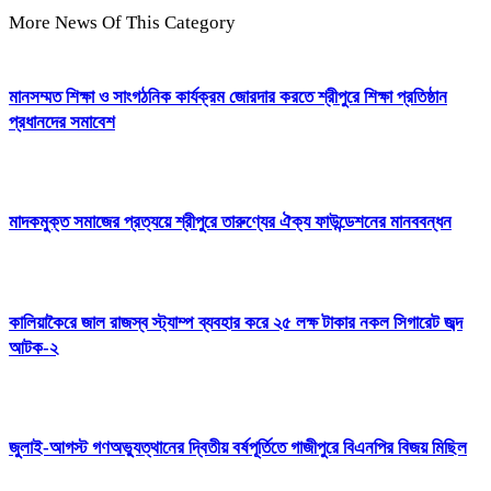
More News Of This Category
মানসম্মত শিক্ষা ও সাংগঠনিক কার্যক্রম জোরদার করতে শ্রীপুরে শিক্ষা প্রতিষ্ঠান
প্রধানদের সমাবেশ
মাদকমুক্ত সমাজের প্রত্যয়ে শ্রীপুরে তারুণ্যের ঐক্য ফাউন্ডেশনের মানববন্ধন
কালিয়াকৈরে জাল রাজস্ব স্ট্যাম্প ব্যবহার করে ২৫ লক্ষ টাকার নকল সিগারেট জব্দ
আটক-২
জুলাই-আগস্ট গণঅভ্যুত্থানের দ্বিতীয় বর্ষপূর্তিতে গাজীপুরে বিএনপির বিজয় মিছিল