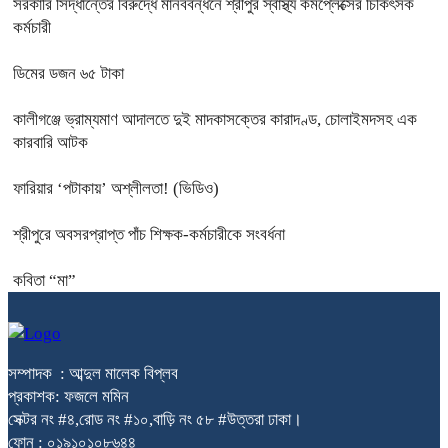
সরকারি সিদ্ধান্তের বিরুদ্ধে মানববন্ধনে শ্রীপুর স্বাস্থ্য কমপ্লেক্সের চিকিৎসক
কর্মচারী
ডিমের ডজন ৬৫ টাকা
কালীগঞ্জে ভ্রাম্যমাণ আদালতে দুই মাদকাসক্তের কারাদণ্ড, চোলাইমদসহ এক
কারবারি আটক
ফারিয়ার ‘পটাকায়’ অশ্লীলতা! (ভিডিও)
শ্রীপুরে অবসরপ্রাপ্ত পাঁচ শিক্ষক-কর্মচারীকে সংবর্ধনা
কবিতা “মা”
সম্পাদক : আব্দুল মালেক বিপ্লব
প্রকাশক: ফজলে মমিন
সেক্টর নং #৪,রোড নং #১০,বাড়ি নং ৫৮ #উত্তরা ঢাকা।
ফোন : ০১৯১০১০৮৬৪৪