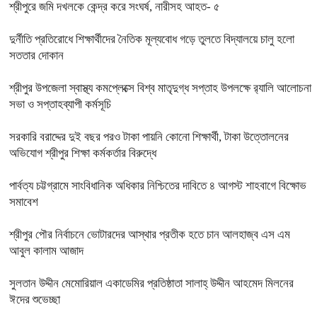
শ্রীপুরে জমি দখলকে কেন্দ্র করে সংঘর্ষ, নারীসহ আহত- ৫
দুর্নীতি প্রতিরোধে শিক্ষার্থীদের নৈতিক মূল্যবোধ গড়ে তুলতে বিদ্যালয়ে চালু হলো
সততার দোকান
শ্রীপুর উপজেলা স্বাস্থ্য কমপ্লেক্সে বিশ্ব মাতৃদুগ্ধ সপ্তাহ উপলক্ষে র‍্যালি আলোচনা
সভা ও সপ্তাহব্যাপী কর্মসূচি
সরকারি বরাদ্দের দুই বছর পরও টাকা পায়নি কোনো শিক্ষার্থী, টাকা উত্তোলনের
অভিযোগ শ্রীপুর শিক্ষা কর্মকর্তার বিরুদ্ধে
পার্বত্য চট্টগ্রামে সাংবিধানিক অধিকার নিশ্চিতের দাবিতে ৪ আগস্ট শাহবাগে বিক্ষোভ
সমাবেশ
শ্রীপুর পৌর নির্বাচনে ভোটারদের আস্থার প্রতীক হতে চান আলহাজ্ব এস এম
আবুল কালাম আজাদ
সুলতান উদ্দীন মেমোরিয়াল একাডেমির প্রতিষ্ঠাতা সালাহ্ উদ্দীন আহমেদ মিলনের
ঈদের শুভেচ্ছা