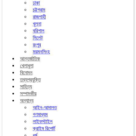
ঢাকা
চট্টগ্রাম
রাজশাহী
খুলনা
বরিশাল
সিলেট
রংপুর
ময়মনসিংহ
আন্তর্জাতিক
খেলাধুলা
বিনোদন
তথ্যপ্রযুক্তি
সাহিত্য
সম্পাদকীয়
অন্যান্য
আইন-আদালত
গণমাধ্যম
লাইফস্টাইল
ক্রাইম রিপোর্ট
ধর্ম