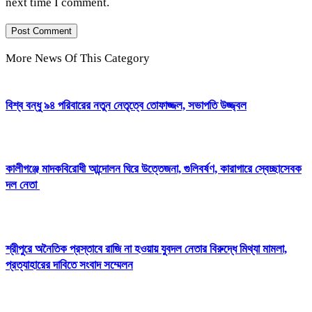
next time I comment.
More News Of This Category
বিশ্ব বন্ধু ৯৪ পরিবারের নতুন নেতৃত্বে তোফাজ্জল, সভাপতি উজ্জ্বল
কালীগঞ্জে মাদকবিরোধী আন্দোলন ঘিরে উত্তেজনা, গুলিবর্ষণ, কারাগারে স্বেচ্ছাসেবক
দল নেতা
শ্রীপুরে অনৈতিক প্রস্তাবে রাজি না হওয়ায় যুবদল নেতার বিরুদ্ধে মিথ্যা মামলা,
প্রত্যাহারের দাবিতে সংবাদ সম্মেলন