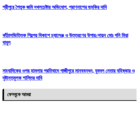
শ্রীপুরে পৈতৃক জমি দখলচেষ্টার অভিযোগ, প্রাণনাশের হুমকির দাবি
কাঁঠালভিত্তিক শিল্পের বিকাশে চ্যালেঞ্জ ও উত্তরণের উপায়:লায়ন মোঃ গনি মিয়া
বাবুল
সাংবাদিকের ওপর হামলার প্রতিবাদে গাজীপুরে মানববন্ধন, যুবদল নেতার বহিষ্কার ও
দৃষ্টান্তমূলক শাস্তির দাবি
ফেসবুকে আমরা