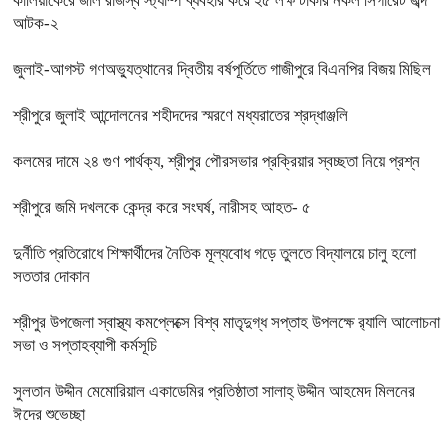
কালিয়াকৈরে জাল রাজস্ব স্ট্যাম্প ব্যবহার করে ২৫ লক্ষ টাকার নকল সিগারেট জব্দ
আটক-২
জুলাই-আগস্ট গণঅভ্যুত্থানের দ্বিতীয় বর্ষপূর্তিতে গাজীপুরে বিএনপির বিজয় মিছিল
শ্রীপুরে জুলাই আন্দোলনের শহীদদের স্মরণে মধ্যরাতের শ্রদ্ধাঞ্জলি
কলমের দামে ২৪ গুণ পার্থক্য, শ্রীপুর পৌরসভার প্রক্রিয়ার স্বচ্ছতা নিয়ে প্রশ্ন
শ্রীপুরে জমি দখলকে কেন্দ্র করে সংঘর্ষ, নারীসহ আহত- ৫
দুর্নীতি প্রতিরোধে শিক্ষার্থীদের নৈতিক মূল্যবোধ গড়ে তুলতে বিদ্যালয়ে চালু হলো
সততার দোকান
শ্রীপুর উপজেলা স্বাস্থ্য কমপ্লেক্সে বিশ্ব মাতৃদুগ্ধ সপ্তাহ উপলক্ষে র‍্যালি আলোচনা
সভা ও সপ্তাহব্যাপী কর্মসূচি
সুলতান উদ্দীন মেমোরিয়াল একাডেমির প্রতিষ্ঠাতা সালাহ্ উদ্দীন আহমেদ মিলনের
ঈদের শুভেচ্ছা