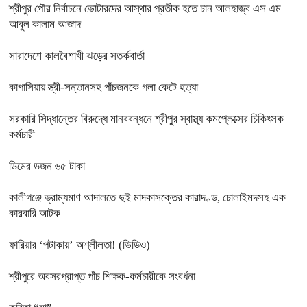
শ্রীপুর পৌর নির্বাচনে ভোটারদের আস্থার প্রতীক হতে চান আলহাজ্ব এস এম
আবুল কালাম আজাদ
সারাদেশে কালবৈশাখী ঝড়ের সতর্কবার্তা
কাপাসিয়ায় স্ত্রী-সন্তানসহ পাঁচজনকে গলা কেটে হত্যা
সরকারি সিদ্ধান্তের বিরুদ্ধে মানববন্ধনে শ্রীপুর স্বাস্থ্য কমপ্লেক্সের চিকিৎসক
কর্মচারী
ডিমের ডজন ৬৫ টাকা
কালীগঞ্জে ভ্রাম্যমাণ আদালতে দুই মাদকাসক্তের কারাদণ্ড, চোলাইমদসহ এক
কারবারি আটক
ফারিয়ার ‘পটাকায়’ অশ্লীলতা! (ভিডিও)
শ্রীপুরে অবসরপ্রাপ্ত পাঁচ শিক্ষক-কর্মচারীকে সংবর্ধনা