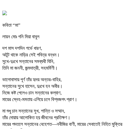
কবিতা “মা”
লায়ন মোঃ গনি মিয়া বাবুল
দশ মাস দশদিন গর্ভে ধারণ,
অটুট থাকে নাড়ির সেই পবিত্র বন্ধন।
সুখে-দুঃখে সন্তানের সমব্যথী যিনি,
তিনি মা জননী, জন্মদাত্রী, সহমর্মিণী।
ভালোবাসায় পূর্ণ তাঁর হৃদয় অন্তর-বাহির,
সন্তানের সুখে হাসেন, দুঃখে হন অধীর।
নিজে কষ্ট পেলেও চান সন্তানের কল্যাণ,
মায়ের স্নেহ-মমতায় এগিয়ে চলে বিশ্বজগৎ প্রাণ।
মা শুধু চান সন্তানের সুখ, শান্তি ও সম্মান,
তাঁর দোয়ায় আলোকিত হয় জীবনের প্রতিক্ষণ।
মায়ের পদতলে সন্তানের বেহেশত—নবীজির বাণী, মায়ের সেবাতেই নিহিত মুক্তির