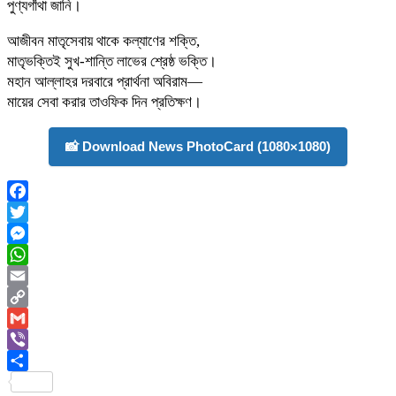
পুণ্যগাঁথা জানি।
আজীবন মাতৃসেবায় থাকে কল্যাণের শক্তি,
মাতৃভক্তিই সুখ-শান্তি লাভের শ্রেষ্ঠ ভক্তি।
মহান আল্লাহর দরবারে প্রার্থনা অবিরাম—
মায়ের সেবা করার তাওফিক দিন প্রতিক্ষণ।
📸 Download News PhotoCard (1080×1080)
Facebook
Twitter
Messenger
WhatsApp
Email
Copy
Link
Gmail
Viber
Share