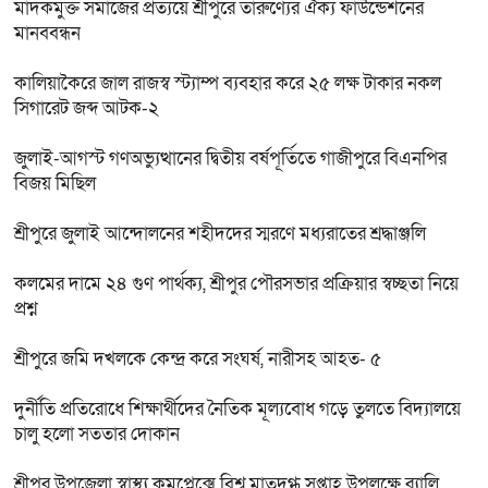
মাদকমুক্ত সমাজের প্রত্যয়ে শ্রীপুরে তারুণ্যের ঐক্য ফাউন্ডেশনের
মানববন্ধন
কালিয়াকৈরে জাল রাজস্ব স্ট্যাম্প ব্যবহার করে ২৫ লক্ষ টাকার নকল
সিগারেট জব্দ আটক-২
জুলাই-আগস্ট গণঅভ্যুত্থানের দ্বিতীয় বর্ষপূর্তিতে গাজীপুরে বিএনপির
বিজয় মিছিল
শ্রীপুরে জুলাই আন্দোলনের শহীদদের স্মরণে মধ্যরাতের শ্রদ্ধাঞ্জলি
কলমের দামে ২৪ গুণ পার্থক্য, শ্রীপুর পৌরসভার প্রক্রিয়ার স্বচ্ছতা নিয়ে
প্রশ্ন
শ্রীপুরে জমি দখলকে কেন্দ্র করে সংঘর্ষ, নারীসহ আহত- ৫
দুর্নীতি প্রতিরোধে শিক্ষার্থীদের নৈতিক মূল্যবোধ গড়ে তুলতে বিদ্যালয়ে
চালু হলো সততার দোকান
শ্রীপুর উপজেলা স্বাস্থ্য কমপ্লেক্সে বিশ্ব মাতৃদুগ্ধ সপ্তাহ উপলক্ষে র‍্যালি