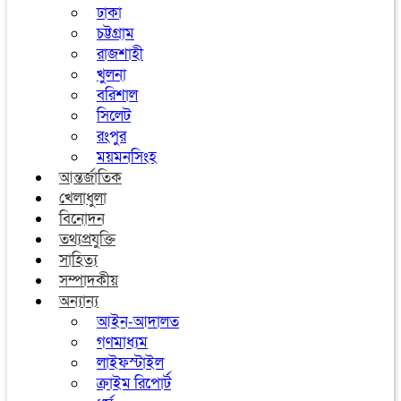
ঢাকা
চট্টগ্রাম
রাজশাহী
খুলনা
বরিশাল
সিলেট
রংপুর
ময়মনসিংহ
আন্তর্জাতিক
খেলাধুলা
বিনোদন
তথ্যপ্রযুক্তি
সাহিত্য
সম্পাদকীয়
অন্যান্য
আইন-আদালত
গণমাধ্যম
লাইফস্টাইল
ক্রাইম রিপোর্ট