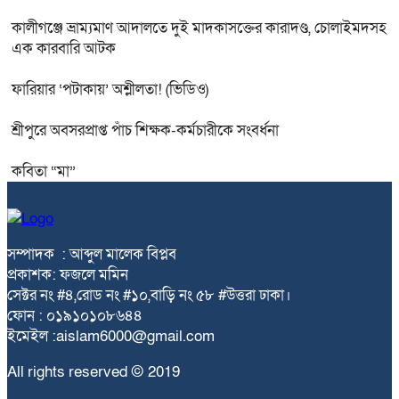
কালীগঞ্জে ভ্রাম্যমাণ আদালতে দুই মাদকাসক্তের কারাদণ্ড, চোলাইমদসহ
এক কারবারি আটক
ফারিয়ার ‘পটাকায়’ অশ্লীলতা! (ভিডিও)
শ্রীপুরে অবসরপ্রাপ্ত পাঁচ শিক্ষক-কর্মচারীকে সংবর্ধনা
কবিতা “মা”
সম্পাদক : আব্দুল মালেক বিপ্লব
প্রকাশক: ফজলে মমিন
সেক্টর নং #৪,রোড নং #১০,বাড়ি নং ৫৮ #উত্তরা ঢাকা।
ফোন : ০১৯১০১০৮৬৪৪
ইমেইল :aislam6000@gmail.com
All rights reserved © 2019