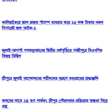
কালিয়াকৈরে জাল রাজস্ব স্ট্যাম্প ব্যবহার করে ২৫ লক্ষ টাকার নকল
সিগারেট জব্দ আটক-২
জুলাই-আগস্ট গণঅভ্যুত্থানের দ্বিতীয় বর্ষপূর্তিতে গাজীপুরে বিএনপির
বিজয় মিছিল
শ্রীপুরে জুলাই আন্দোলনের শহীদদের স্মরণে মধ্যরাতের শ্রদ্ধাঞ্জলি
কলমের দামে ২৪ গুণ পার্থক্য, শ্রীপুর পৌরসভার প্রক্রিয়ার স্বচ্ছতা নিয়ে
প্রশ্ন