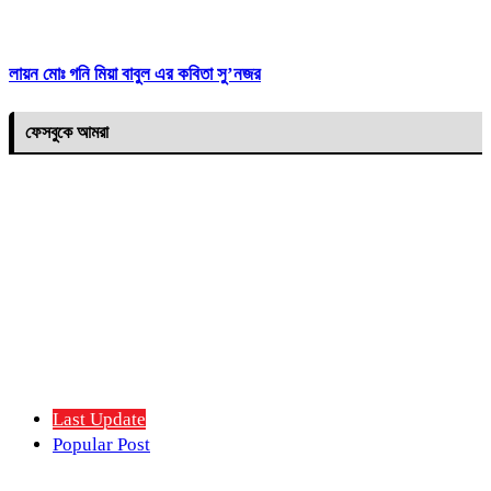
লায়ন মোঃ গনি মিয়া বাবুল এর কবিতা সু’নজর
ফেসবুকে আমরা
Last Update
Popular Post