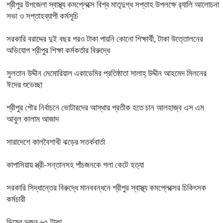
শ্রীপুর উপজেলা স্বাস্থ্য কমপ্লেক্সে বিশ্ব মাতৃদুগ্ধ সপ্তাহ উপলক্ষে র‍্যালি আলোচনা
সভা ও সপ্তাহব্যাপী কর্মসূচি
সরকারি বরাদ্দের দুই বছর পরও টাকা পায়নি কোনো শিক্ষার্থী, টাকা উত্তোলনের
অভিযোগ শ্রীপুর শিক্ষা কর্মকর্তার বিরুদ্ধে
সুলতান উদ্দীন মেমোরিয়াল একাডেমির প্রতিষ্ঠাতা সালাহ্ উদ্দীন আহমেদ মিলনের
ঈদের শুভেচ্ছা
শ্রীপুর পৌর নির্বাচনে ভোটারদের আস্থার প্রতীক হতে চান আলহাজ্ব এস এম
আবুল কালাম আজাদ
সারাদেশে কালবৈশাখী ঝড়ের সতর্কবার্তা
কাপাসিয়ায় স্ত্রী-সন্তানসহ পাঁচজনকে গলা কেটে হত্যা
সরকারি সিদ্ধান্তের বিরুদ্ধে মানববন্ধনে শ্রীপুর স্বাস্থ্য কমপ্লেক্সের চিকিৎসক
কর্মচারী
ডিমের ডজন ৬৫ টাকা