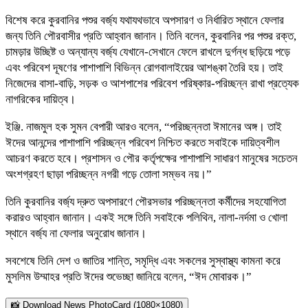
বিশেষ করে কুরবানির পশুর বর্জ্য যথাযথভাবে অপসারণ ও নির্ধারিত স্থানে ফেলার
জন্য তিনি পৌরবাসীর প্রতি আহ্বান জানান। তিনি বলেন, কুরবানির পর পশুর রক্ত,
চামড়ার উচ্ছিষ্ট ও অন্যান্য বর্জ্য যেখানে-সেখানে ফেলে রাখলে দুর্গন্ধ ছড়িয়ে পড়ে
এবং পরিবেশ দূষণের পাশাপাশি বিভিন্ন রোগবালাইয়ের আশঙ্কা তৈরি হয়। তাই
নিজেদের বাসা-বাড়ি, সড়ক ও আশপাশের পরিবেশ পরিষ্কার-পরিচ্ছন্ন রাখা প্রত্যেক
নাগরিকের দায়িত্ব।
ইঞ্জি. নাজমুল হক সুমন বেপারী আরও বলেন, “পরিচ্ছন্নতা ঈমানের অঙ্গ। তাই
ঈদের আনন্দের পাশাপাশি পরিচ্ছন্ন পরিবেশ নিশ্চিত করতে সবাইকে দায়িত্বশীল
আচরণ করতে হবে। প্রশাসন ও পৌর কর্তৃপক্ষের পাশাপাশি সাধারণ মানুষের সচেতন
অংশগ্রহণ ছাড়া পরিচ্ছন্ন নগরী গড়ে তোলা সম্ভব নয়।”
তিনি কুরবানির বর্জ্য দ্রুত অপসারণে পৌরসভার পরিচ্ছন্নতা কর্মীদের সহযোগিতা
করারও আহ্বান জানান। একই সঙ্গে তিনি সবাইকে পলিথিন, নালা-নর্দমা ও খোলা
স্থানে বর্জ্য না ফেলার অনুরোধ জানান।
সবশেষে তিনি দেশ ও জাতির শান্তি, সমৃদ্ধি এবং সকলের সুস্বাস্থ্য কামনা করে
মুসলিম উম্মাহর প্রতি ঈদের শুভেচ্ছা জানিয়ে বলেন, “ঈদ মোবারক।”
📸 Download News PhotoCard (1080×1080)