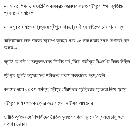
মানসম্মত শিক্ষা ও সাংগঠনিক কার্যক্রম জোরদার করতে শ্রীপুরে শিক্ষা প্রতিষ্ঠান
প্রধানদের সমাবেশ
মাদকমুক্ত সমাজের প্রত্যয়ে শ্রীপুরে তারুণ্যের ঐক্য ফাউন্ডেশনের মানববন্ধন
কালিয়াকৈরে জাল রাজস্ব স্ট্যাম্প ব্যবহার করে ২৫ লক্ষ টাকার নকল সিগারেট জব্দ
আটক-২
জুলাই-আগস্ট গণঅভ্যুত্থানের দ্বিতীয় বর্ষপূর্তিতে গাজীপুরে বিএনপির বিজয় মিছিল
শ্রীপুরে জুলাই আন্দোলনের শহীদদের স্মরণে মধ্যরাতের শ্রদ্ধাঞ্জলি
কলমের দামে ২৪ গুণ পার্থক্য, শ্রীপুর পৌরসভার প্রক্রিয়ার স্বচ্ছতা নিয়ে প্রশ্ন
শ্রীপুরে জমি দখলকে কেন্দ্র করে সংঘর্ষ, নারীসহ আহত- ৫
দুর্নীতি প্রতিরোধে শিক্ষার্থীদের নৈতিক মূল্যবোধ গড়ে তুলতে বিদ্যালয়ে চালু হলো
সততার দোকান