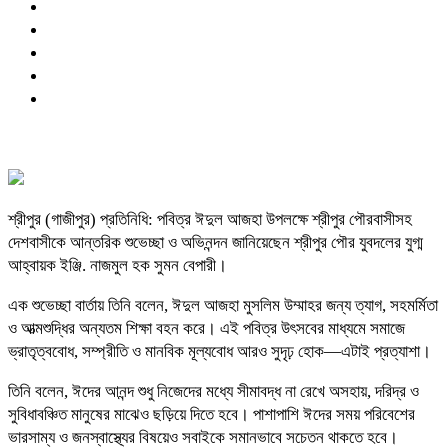
শ্রীপুর (গাজীপুর) প্রতিনিধি: পবিত্র ঈদুল আজহা উপলক্ষে শ্রীপুর পৌরবাসীসহ
দেশবাসীকে আন্তরিক শুভেচ্ছা ও অভিনন্দন জানিয়েছেন শ্রীপুর পৌর যুবদলের যুগ্ম
আহ্বায়ক ইঞ্জি. নাজমুল হক সুমন বেপারী।
এক শুভেচ্ছা বার্তায় তিনি বলেন, ঈদুল আজহা মুসলিম উম্মাহর জন্য ত্যাগ, সহমর্মিতা
ও আত্মশুদ্ধির অন্যতম শিক্ষা বহন করে। এই পবিত্র উৎসবের মাধ্যমে সমাজে
ভ্রাতৃত্ববোধ, সম্প্রীতি ও মানবিক মূল্যবোধ আরও সুদৃঢ় হোক—এটাই প্রত্যাশা।
তিনি বলেন, ঈদের আনন্দ শুধু নিজেদের মধ্যে সীমাবদ্ধ না রেখে অসহায়, দরিদ্র ও
সুবিধাবঞ্চিত মানুষের মাঝেও ছড়িয়ে দিতে হবে। পাশাপাশি ঈদের সময় পরিবেশের
ভারসাম্য ও জনস্বাস্থ্যের বিষয়েও সবাইকে সমানভাবে সচেতন থাকতে হবে।