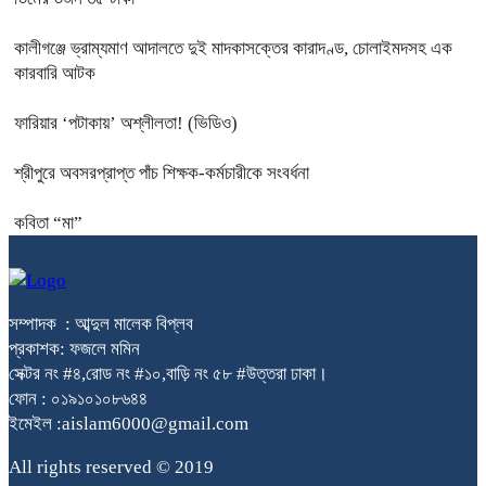
কালীগঞ্জে ভ্রাম্যমাণ আদালতে দুই মাদকাসক্তের কারাদণ্ড, চোলাইমদসহ এক
কারবারি আটক
ফারিয়ার ‘পটাকায়’ অশ্লীলতা! (ভিডিও)
শ্রীপুরে অবসরপ্রাপ্ত পাঁচ শিক্ষক-কর্মচারীকে সংবর্ধনা
কবিতা “মা”
সম্পাদক : আব্দুল মালেক বিপ্লব
প্রকাশক: ফজলে মমিন
সেক্টর নং #৪,রোড নং #১০,বাড়ি নং ৫৮ #উত্তরা ঢাকা।
ফোন : ০১৯১০১০৮৬৪৪
ইমেইল :aislam6000@gmail.com
All rights reserved © 2019