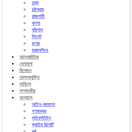
ঢাকা
চট্টগ্রাম
রাজশাহী
খুলনা
বরিশাল
সিলেট
রংপুর
ময়মনসিংহ
আন্তর্জাতিক
খেলাধুলা
বিনোদন
তথ্যপ্রযুক্তি
সাহিত্য
সম্পাদকীয়
অন্যান্য
আইন-আদালত
গণমাধ্যম
লাইফস্টাইল
ক্রাইম রিপোর্ট
ধর্ম