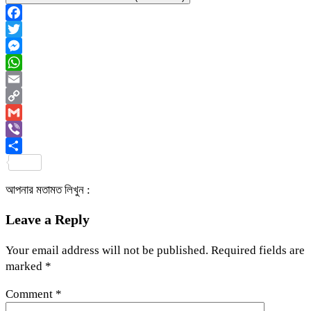
Facebook
Twitter
Messenger
WhatsApp
Email
Copy
Link
Gmail
Viber
Share
আপনার মতামত লিখুন :
Leave a Reply
Your email address will not be published.
Required fields are
marked
*
Comment
*