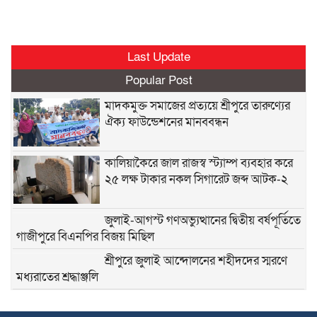
Last Update
Popular Post
মাদকমুক্ত সমাজের প্রত্যয়ে শ্রীপুরে তারুণ্যের
ঐক্য ফাউন্ডেশনের মানববন্ধন
কালিয়াকৈরে জাল রাজস্ব স্ট্যাম্প ব্যবহার করে
২৫ লক্ষ টাকার নকল সিগারেট জব্দ আটক-২
জুলাই-আগস্ট গণঅভ্যুত্থানের দ্বিতীয় বর্ষপূর্তিতে
গাজীপুরে বিএনপির বিজয় মিছিল
শ্রীপুরে জুলাই আন্দোলনের শহীদদের স্মরণে
মধ্যরাতের শ্রদ্ধাঞ্জলি
কলমের দামে ২৪ গুণ পার্থক্য, শ্রীপুর পৌরসভার