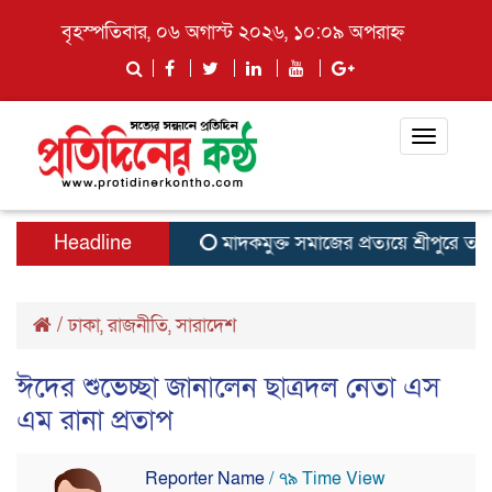
বৃহস্পতিবার, ০৬ অগাস্ট ২০২৬, ১০:০৯ অপরাহ্ন
Toggle
navigati
Headline
মাদকমুক্ত সমাজের প্রত্যয়ে শ্রীপুরে তারুণ
/
ঢাকা
,
রাজনীতি
,
সারাদেশ
ঈদের শুভেচ্ছা জানালেন ছাত্রদল নেতা এস
এম রানা প্রতাপ
Reporter Name
/ ৭৯ Time View