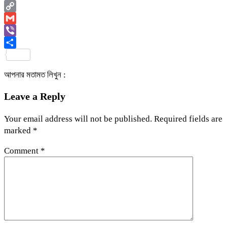
Email
Copy
Link
Gmail
Viber
Share
আপনার মতামত লিখুন :
Leave a Reply
Your email address will not be published.
Required fields are
marked
*
Comment
*