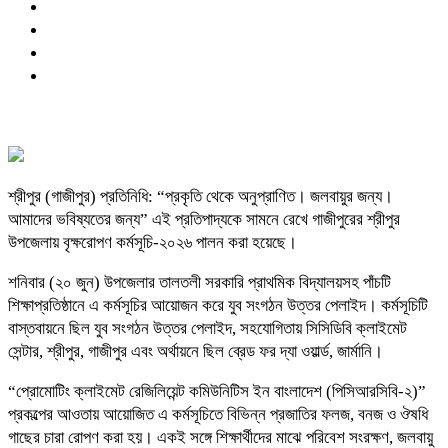
শ্রীপুর (গাজীপুর) প্রতিনিধি: “প্রকৃতি থেকে অনুপ্রাণিত। জলবায়ুর জন্য।
আমাদের ভবিষ্যতের জন্য” এই প্রতিপাদ্যকে সামনে রেখে গাজীপুরের শ্রীপুর
উপজেলায় বৃক্ষরোপণ কর্মসূচি-২০২৬ পালন করা হয়েছে।
শনিবার (২০ জুন) উপজেলার তালতলী সরকারি প্রাথমিক বিদ্যালয়সহ পাঁচটি
শিক্ষাপ্রতিষ্ঠানে এ কর্মসূচির আয়োজন করে যুব সংগঠন উত্তর পেলাইদ। কর্মসূচিটি
বাস্তবায়নে ছিল যুব সংগঠন উত্তর পেলাইদ, সহযোগিতায় সিসিডিবি ক্লাইমেট
সেন্টার, শ্রীপুর, গাজীপুর এবং অর্থায়নে ছিল ব্রেড ফর দ্যা ওয়ার্ল্ড, জার্মানি।
“প্রোমোটিং ক্লাইমেট রেজিলিয়েন্ট কমিউনিটিস ইন বাংলাদেশ (পিসিআরসিবি-২)”
প্রকল্পের আওতায় আয়োজিত এ কর্মসূচিতে বিভিন্ন প্রজাতির ফলজ, বনজ ও ঔষধি
গাছের চারা রোপণ করা হয়। একই সঙ্গে শিক্ষার্থীদের মাঝে পরিবেশ সংরক্ষণ, জলবায়ু