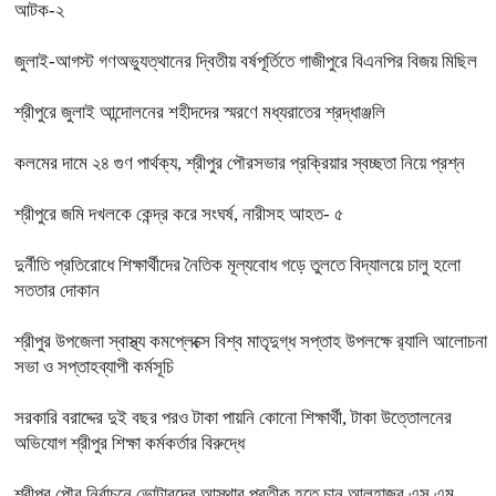
আটক-২
জুলাই-আগস্ট গণঅভ্যুত্থানের দ্বিতীয় বর্ষপূর্তিতে গাজীপুরে বিএনপির বিজয় মিছিল
শ্রীপুরে জুলাই আন্দোলনের শহীদদের স্মরণে মধ্যরাতের শ্রদ্ধাঞ্জলি
কলমের দামে ২৪ গুণ পার্থক্য, শ্রীপুর পৌরসভার প্রক্রিয়ার স্বচ্ছতা নিয়ে প্রশ্ন
শ্রীপুরে জমি দখলকে কেন্দ্র করে সংঘর্ষ, নারীসহ আহত- ৫
দুর্নীতি প্রতিরোধে শিক্ষার্থীদের নৈতিক মূল্যবোধ গড়ে তুলতে বিদ্যালয়ে চালু হলো
সততার দোকান
শ্রীপুর উপজেলা স্বাস্থ্য কমপ্লেক্সে বিশ্ব মাতৃদুগ্ধ সপ্তাহ উপলক্ষে র‍্যালি আলোচনা
সভা ও সপ্তাহব্যাপী কর্মসূচি
সরকারি বরাদ্দের দুই বছর পরও টাকা পায়নি কোনো শিক্ষার্থী, টাকা উত্তোলনের
অভিযোগ শ্রীপুর শিক্ষা কর্মকর্তার বিরুদ্ধে
শ্রীপুর পৌর নির্বাচনে ভোটারদের আস্থার প্রতীক হতে চান আলহাজ্ব এস এম