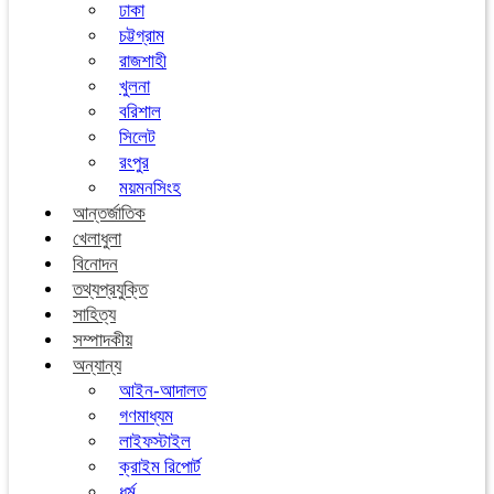
ঢাকা
চট্টগ্রাম
রাজশাহী
খুলনা
বরিশাল
সিলেট
রংপুর
ময়মনসিংহ
আন্তর্জাতিক
খেলাধুলা
বিনোদন
তথ্যপ্রযুক্তি
সাহিত্য
সম্পাদকীয়
অন্যান্য
আইন-আদালত
গণমাধ্যম
লাইফস্টাইল
ক্রাইম রিপোর্ট
ধর্ম