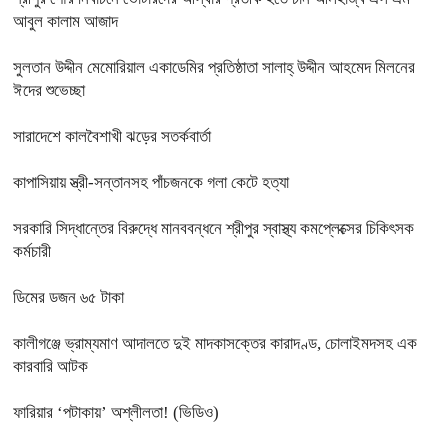
আবুল কালাম আজাদ
সুলতান উদ্দীন মেমোরিয়াল একাডেমির প্রতিষ্ঠাতা সালাহ্ উদ্দীন আহমেদ মিলনের
ঈদের শুভেচ্ছা
সারাদেশে কালবৈশাখী ঝড়ের সতর্কবার্তা
কাপাসিয়ায় স্ত্রী-সন্তানসহ পাঁচজনকে গলা কেটে হত্যা
সরকারি সিদ্ধান্তের বিরুদ্ধে মানববন্ধনে শ্রীপুর স্বাস্থ্য কমপ্লেক্সের চিকিৎসক
কর্মচারী
ডিমের ডজন ৬৫ টাকা
কালীগঞ্জে ভ্রাম্যমাণ আদালতে দুই মাদকাসক্তের কারাদণ্ড, চোলাইমদসহ এক
কারবারি আটক
ফারিয়ার ‘পটাকায়’ অশ্লীলতা! (ভিডিও)