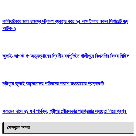
কালিয়াকৈরে জাল রাজস্ব স্ট্যাম্প ব্যবহার করে ২৫ লক্ষ টাকার নকল সিগারেট জব্দ
আটক-২
জুলাই-আগস্ট গণঅভ্যুত্থানের দ্বিতীয় বর্ষপূর্তিতে গাজীপুরে বিএনপির বিজয় মিছিল
শ্রীপুরে জুলাই আন্দোলনের শহীদদের স্মরণে মধ্যরাতের শ্রদ্ধাঞ্জলি
কলমের দামে ২৪ গুণ পার্থক্য, শ্রীপুর পৌরসভার প্রক্রিয়ার স্বচ্ছতা নিয়ে প্রশ্ন
ফেসবুকে আমরা