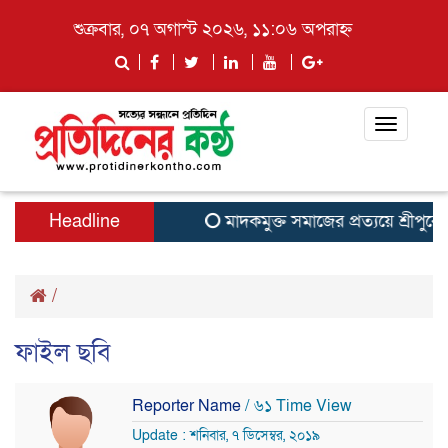
শুক্রবার, ০৭ অগাস্ট ২০২৬, ১১:০৬ অপরাহ্ন
Toggle
navigati
Headline
মাদকমুক্ত সমাজের প্রত্যয়ে শ্রীপুরে 
/
ফাইল ছবি
Reporter Name
/ ৬১ Time View
Update : শনিবার, ৭ ডিসেম্বর, ২০১৯