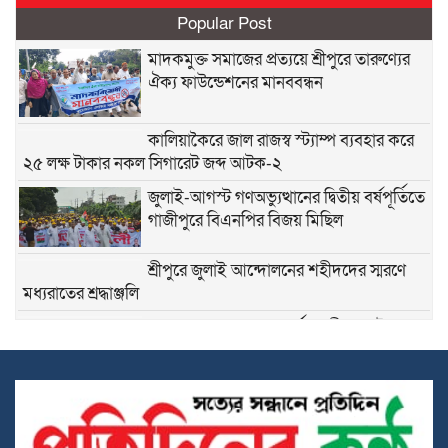
Popular Post
মাদকমুক্ত সমাজের প্রত্যয়ে শ্রীপুরে তারুণ্যের
ঐক্য ফাউন্ডেশনের মানববন্ধন
কালিয়াকৈরে জাল রাজস্ব স্ট্যাম্প ব্যবহার করে
২৫ লক্ষ টাকার নকল সিগারেট জব্দ আটক-২
জুলাই-আগস্ট গণঅভ্যুত্থানের দ্বিতীয় বর্ষপূর্তিতে
গাজীপুরে বিএনপির বিজয় মিছিল
শ্রীপুরে জুলাই আন্দোলনের শহীদদের স্মরণে
মধ্যরাতের শ্রদ্ধাঞ্জলি
কলমের দামে ২৪ গুণ পার্থক্য, শ্রীপুর পৌরসভার
প্রক্রিয়ার স্বচ্ছতা নিয়ে প্রশ্ন
শ্রীপুরে জমি দখলকে কেন্দ্র করে সংঘর্ষ, নারীসহ
আহত- ৫