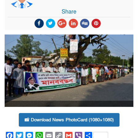
Share
📸 Download News PhotoCard (1080×1080)
Facebook
Twitter
Messenger
WhatsApp
Email
Copy
Gmail
Viber
Share