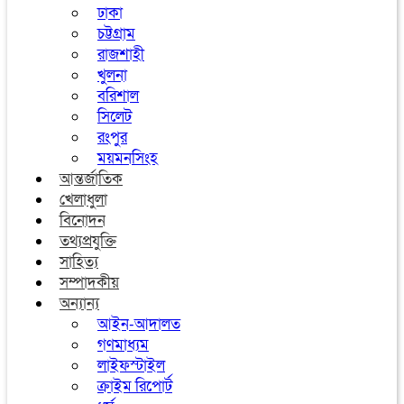
ঢাকা
চট্টগ্রাম
রাজশাহী
খুলনা
বরিশাল
সিলেট
রংপুর
ময়মনসিংহ
আন্তর্জাতিক
খেলাধুলা
বিনোদন
তথ্যপ্রযুক্তি
সাহিত্য
সম্পাদকীয়
অন্যান্য
আইন-আদালত
গণমাধ্যম
লাইফস্টাইল
ক্রাইম রিপোর্ট