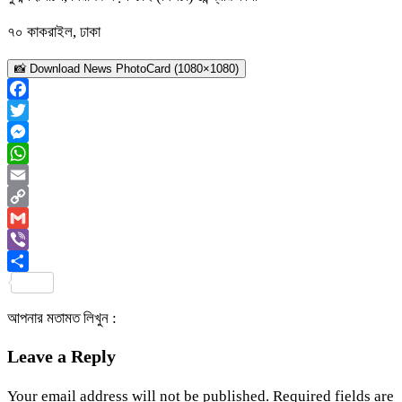
৭০ কাকরাইল, ঢাকা
📸 Download News PhotoCard (1080×1080)
Facebook
Twitter
Messenger
WhatsApp
Email
Copy
Link
Gmail
Viber
Share
আপনার মতামত লিখুন :
Leave a Reply
Your email address will not be published.
Required fields are