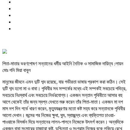
পিতা-মাতার ভরণপোষণ সন্তানের ধর্মীয় আইনি নৈতিক ও সামাজিক দায়িত্ব :লায়ন
মোঃ গনি মিয়া বাবুল
মানুষের জীবনে এমন দুটি শব্দ রয়েছে, যার গভীরতা ভাষায় প্রকাশ করা কঠিন। সেই
দুটি শব্দ হলো মা ও বাবা। পৃথিবীর সব সম্পর্কের মধ্যে এই সম্পর্কই সবচেয়ে পবিত্র,
সবচেয়ে নিঃস্বার্থ এবং সবচেয়ে নির্ভরযোগ্য। একজন সন্তান পৃথিবীতে আসার বহু
আগে থেকেই তাঁর জন্য স্বপ্ন দেখতে শুরু করেন তাঁর পিতা-মাতা। একজন মা দশ
মাস দশ দিন গর্ভে ধারণ করেন, মৃত্যুযন্ত্রণার মতো কষ্ট সহ্য করে সন্তানকে পৃথিবীর
আলো দেখান। জন্মের পর নিজের ক্ষুধা, ঘুম, স্বাচ্ছন্দ্য এবং ব্যক্তিগত চাওয়া-
পাওয়াকে বিসর্জন দিয়ে সন্তানের লালন-পালনে নিজেকে উৎসর্গ করেন। অন্যদিকে
একজন বাবা সংসারের হাজারো কষ্ট, দুশ্চিন্তা ও সংগ্রাম নিজের বুকে লুকিয়ে রেখে