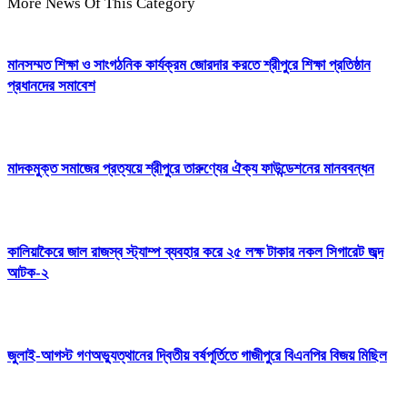
More News Of This Category
মানসম্মত শিক্ষা ও সাংগঠনিক কার্যক্রম জোরদার করতে শ্রীপুরে শিক্ষা প্রতিষ্ঠান
প্রধানদের সমাবেশ
মাদকমুক্ত সমাজের প্রত্যয়ে শ্রীপুরে তারুণ্যের ঐক্য ফাউন্ডেশনের মানববন্ধন
কালিয়াকৈরে জাল রাজস্ব স্ট্যাম্প ব্যবহার করে ২৫ লক্ষ টাকার নকল সিগারেট জব্দ
আটক-২
জুলাই-আগস্ট গণঅভ্যুত্থানের দ্বিতীয় বর্ষপূর্তিতে গাজীপুরে বিএনপির বিজয় মিছিল