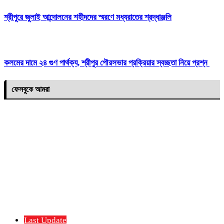
শ্রীপুরে জুলাই আন্দোলনের শহীদদের স্মরণে মধ্যরাতের শ্রদ্ধাঞ্জলি
কলমের দামে ২৪ গুণ পার্থক্য, শ্রীপুর পৌরসভার প্রক্রিয়ার স্বচ্ছতা নিয়ে প্রশ্ন
ফেসবুকে আমরা
Last Update