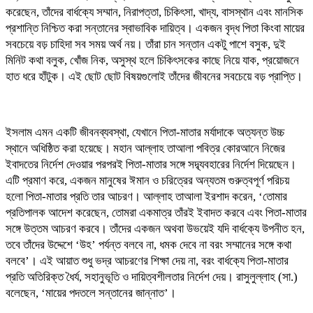
করেছেন, তাঁদের বার্ধক্যে সম্মান, নিরাপত্তা, চিকিৎসা, খাদ্য, বাসস্থান এবং মানসিক
প্রশান্তি নিশ্চিত করা সন্তানের স্বাভাবিক দায়িত্ব। একজন বৃদ্ধ পিতা কিংবা মায়ের
সবচেয়ে বড় চাহিদা সব সময় অর্থ নয়। তাঁরা চান সন্তান একটু পাশে বসুক, দুই
মিনিট কথা বলুক, খোঁজ নিক, অসুস্থ হলে চিকিৎসকের কাছে নিয়ে যাক, প্রয়োজনে
হাত ধরে হাঁটুক। এই ছোট ছোট বিষয়গুলোই তাঁদের জীবনের সবচেয়ে বড় প্রাপ্তি।
ইসলাম এমন একটি জীবনব্যবস্থা, যেখানে পিতা-মাতার মর্যাদাকে অত্যন্ত উচ্চ
স্থানে অধিষ্ঠিত করা হয়েছে। মহান আল্লাহ তাআলা পবিত্র কোরআনে নিজের
ইবাদতের নির্দেশ দেওয়ার পরপরই পিতা-মাতার সঙ্গে সদ্ব্যবহারের নির্দেশ দিয়েছেন।
এটি প্রমাণ করে, একজন মানুষের ঈমান ও চরিত্রের অন্যতম গুরুত্বপূর্ণ পরিচয়
হলো পিতা-মাতার প্রতি তার আচরণ। আল্লাহ তাআলা ইরশাদ করেন, ‘তোমার
প্রতিপালক আদেশ করেছেন, তোমরা একমাত্র তাঁরই ইবাদত করবে এবং পিতা-মাতার
সঙ্গে উত্তম আচরণ করবে। তাঁদের একজন অথবা উভয়েই যদি বার্ধক্যে উপনীত হন,
তবে তাঁদের উদ্দেশে ‘উহ’ পর্যন্ত বলবে না, ধমক দেবে না বরং সম্মানের সঙ্গে কথা
বলবে’। এই আয়াত শুধু ভদ্র আচরণের শিক্ষা দেয় না, বরং বার্ধক্যে পিতা-মাতার
প্রতি অতিরিক্ত ধৈর্য, সহানুভূতি ও দায়িত্বশীলতার নির্দেশ দেয়। রাসুলুল্লাহ (সা.)
বলেছেন, ‘মায়ের পদতলে সন্তানের জান্নাত’।