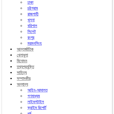
ঢাকা
চট্টগ্রাম
রাজশাহী
খুলনা
বরিশাল
সিলেট
রংপুর
ময়মনসিংহ
আন্তর্জাতিক
খেলাধুলা
বিনোদন
তথ্যপ্রযুক্তি
সাহিত্য
সম্পাদকীয়
অন্যান্য
আইন-আদালত
গণমাধ্যম
লাইফস্টাইল
ক্রাইম রিপোর্ট
ধর্ম