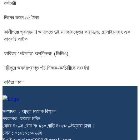
কর্মচারী
ডিমের ডজন ৬৫ টাকা
কালীগঞ্জে ভ্রাম্যমাণ আদালতে দুই মাদকাসক্তের কারাদণ্ড, চোলাইমদসহ এক
কারবারি আটক
ফারিয়ার ‘পটাকায়’ অশ্লীলতা! (ভিডিও)
শ্রীপুরে অবসরপ্রাপ্ত পাঁচ শিক্ষক-কর্মচারীকে সংবর্ধনা
কবিতা “মা”
সম্পাদক : আব্দুল মালেক বিপ্লব
প্রকাশক: ফজলে মমিন
সেক্টর নং #৪,রোড নং #১০,বাড়ি নং ৫৮ #উত্তরা ঢাকা।
ফোন : ০১৯১০১০৮৬৪৪