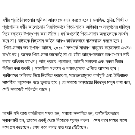
ধর্মীয় প্রতিষ্ঠানগুলোর ভূমিকা আরও জোরদার করতে হবে। মসজিদ, মন্দির, গির্জা ও
প্যাগোডায় ধর্মীয় আলোচনায় নিয়মিতভাবে পিতা-মাতার অধিকার ও সন্তানের দায়িত্ব
নিয়ে বক্তব্য উপস্থাপন করা উচিত। ধর্ম কখনোই পিতা-মাতার অবহেলাকে সমর্থন
করে না। রাষ্ট্রকে বিদ্যমান আইন আরও কার্যকরভাবে বাস্তবায়ন করতে হবে।
‘পিতা-মাতার ভরণপোষণ আইন, ২০১৩’ সম্পর্কে সাধারণ মানুষের সচেতনতা এখনও
যথেষ্ট নয়। অনেক পিতা-মাতা জানেনই না যে, তাঁরা আইনগতভাবে ভরণপোষণ দাবি
করার অধিকার রাখেন। তাই প্রচার-প্রচারণা, আইনি সহায়তা এবং দ্রুত বিচার
নিশ্চিত করা জরুরি। সামাজিক সংগঠন ও গণমাধ্যমকে এগিয়ে আসতে হবে।
প্রবীণদের অধিকার নিয়ে নিয়মিত প্রচারণা, সচেতনতামূলক কর্মসূচি এবং ইতিবাচক
সামাজিক আন্দোলন গড়ে তুলতে হবে। যে সমাজে অন্যায়ের বিরুদ্ধে মানুষ কথা বলে,
সেই সমাজেই পরিবর্তন আসে।
আপনি যদি আজ কর্মজীবনে সফল হন, সমাজে সম্মানিত হন, অর্থনৈতিকভাবে
স্বাবলম্বী হন, তাহলে একটু থেমে নিজেকে প্রশ্ন করুন। শেষ কবে মায়ের পাশে
বসে গল্প করেছেন? শেষ কবে বাবার হাত ধরে হেঁটেছেন?