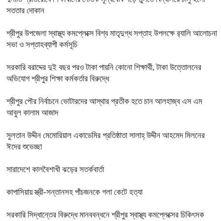
সততার দোকান
শ্রীপুর উপজেলা স্বাস্থ্য কমপ্লেক্সে বিশ্ব মাতৃদুগ্ধ সপ্তাহ উপলক্ষে র‍্যালি আলোচনা
সভা ও সপ্তাহব্যাপী কর্মসূচি
সরকারি বরাদ্দের দুই বছর পরও টাকা পায়নি কোনো শিক্ষার্থী, টাকা উত্তোলনের
অভিযোগ শ্রীপুর শিক্ষা কর্মকর্তার বিরুদ্ধে
শ্রীপুর পৌর নির্বাচনে ভোটারদের আস্থার প্রতীক হতে চান আলহাজ্ব এস এম
আবুল কালাম আজাদ
সুলতান উদ্দীন মেমোরিয়াল একাডেমির প্রতিষ্ঠাতা সালাহ্ উদ্দীন আহমেদ মিলনের
ঈদের শুভেচ্ছা
সারাদেশে কালবৈশাখী ঝড়ের সতর্কবার্তা
কাপাসিয়ায় স্ত্রী-সন্তানসহ পাঁচজনকে গলা কেটে হত্যা
সরকারি সিদ্ধান্তের বিরুদ্ধে মানববন্ধনে শ্রীপুর স্বাস্থ্য কমপ্লেক্সের চিকিৎসক