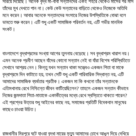
সরিয়ে দিয়েছে। অনেক বৃদ্ধ মা-বাবা সন্তানদের একই শহরে থেকেও মাসের পর মাস
তাঁদের মুখ দেখতে পান না। কেউ কেউ সন্তানের বাড়িতে থেকেও নিজেকে অতিথি
মনে করেন। আবার অনেকে সন্তানদের সংসারে নিজের উপস্থিতিকে বোঝা বলে
ভাবতে শুরু করেন। এটি শুধু একটি সামাজিক পরিবর্তন নয়, এটি গভীর মানবিক
সংকট।
বাংলাদেশে বৃদ্ধাশ্রমের সংখ্যা আগের তুলনায় বেড়েছে। সব বৃদ্ধাশ্রম খারাপ নয়।
এমন অনেক প্রবীণ আছেন যাঁদের কোনো সন্তান নেই বা যাঁরা বিশেষ পরিস্থিতিতে
সেখানে আশ্রয় নেন। কিন্তু যখন সন্তান থাকা সত্ত্বেও একজন পিতা বা মাকে
বৃদ্ধাশ্রমে দিন কাটাতে হয়, তখন সেটি শুধু একটি পারিবারিক সিদ্ধান্ত নয়, এটি
আমাদের সামাজিক ব্যর্থতার প্রতীক। একজন মা কি কখনো তাঁর সন্তানকে
এতিমখানায় রেখে নিশ্চিন্তে জীবন কাটিয়েছিলেন? তাহলে একজন সন্তান কীভাবে
নিজের জন্মদাতা পিতা-মাতাকে একাকীত্বের মধ্যে রেখে স্বস্তিতে থাকতে পারেন?
এই প্রশ্নের উত্তর শুধু আইনের কাছে নয়, সমাজের প্রতিটি বিবেকবান মানুষের
কাছেও চাওয়া উচিত।
রাজধানীর মিরপুরে ঘটে যাওয়া বৃদ্ধা মায়ের মৃত্যু আমাদের চোখে আঙুল দিয়ে দেখিয়ে