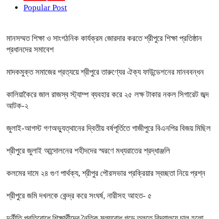
Popular Post
মানসম্মত শিক্ষা ও সাংগঠনিক কার্যক্রম জোরদার করতে শ্রীপুরে শিক্ষা প্রতিষ্ঠান
প্রধানদের সমাবেশ
মাদকমুক্ত সমাজের প্রত্যয়ে শ্রীপুরে তারুণ্যের ঐক্য ফাউন্ডেশনের মানববন্ধন
কালিয়াকৈরে জাল রাজস্ব স্ট্যাম্প ব্যবহার করে ২৫ লক্ষ টাকার নকল সিগারেট জব্দ
আটক-২
জুলাই-আগস্ট গণঅভ্যুত্থানের দ্বিতীয় বর্ষপূর্তিতে গাজীপুরে বিএনপির বিজয় মিছিল
শ্রীপুরে জুলাই আন্দোলনের শহীদদের স্মরণে মধ্যরাতের শ্রদ্ধাঞ্জলি
কলমের দামে ২৪ গুণ পার্থক্য, শ্রীপুর পৌরসভার প্রক্রিয়ার স্বচ্ছতা নিয়ে প্রশ্ন
শ্রীপুরে জমি দখলকে কেন্দ্র করে সংঘর্ষ, নারীসহ আহত- ৫
দুর্নীতি প্রতিরোধে শিক্ষার্থীদের নৈতিক মূল্যবোধ গড়ে তুলতে বিদ্যালয়ে চালু হলো