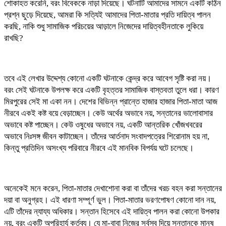
শোকাহত করেনি, বরং বিবেককে নাড়া দিয়েছে। ঘটনাটি আমাদের সামনে একটি কঠিন
প্রশ্ন ছুড়ে দিয়েছে, আমরা কি সত্যিই আমাদের পিতা-মাতার প্রতি দায়িত্ব পালন
করছি, নাকি শুধু সামাজিক পরিচয়ের আড়ালে নিজেদের দায়িত্বহীনতাকে লুকিয়ে
রাখছি?
তবে এই লেখার উদ্দেশ্য কোনো একটি ঘটনাকে কেন্দ্র করে আবেগ সৃষ্টি করা নয়।
বরং সেই ঘটনাকে উপলক্ষ করে একটি বৃহত্তর সামাজিক বাস্তবতা তুলে ধরা। কারণ
মিরপুরের সেই মা একা নন। দেশের বিভিন্ন প্রান্তে হাজার হাজার পিতা-মাতা আজ
নীরবে একই কষ্ট বয়ে বেড়াচ্ছেন। কেউ অর্থের অভাবে নয়, সন্তানের ভালোবাসার
অভাবে কষ্ট পাচ্ছেন। কেউ ওষুধের অভাবে নয়, একটি আন্তরিক খোঁজখবরের
অভাবে নিঃসঙ্গ জীবন কাটাচ্ছেন। তাঁদের আর্তনাদ সংবাদপত্রের শিরোনাম হয় না,
কিন্তু প্রতিদিন অসংখ্য পরিবারে নীরবে এই মানবিক বিপর্যয় ঘটে চলেছে।
অনেকেই মনে করেন, পিতা-মাতার দেখাশোনা করা বা তাঁদের খরচ বহন করা সন্তানের
দয়া বা অনুগ্রহ। এই ধারণা সম্পূর্ণ ভুল। পিতা-মাতার ভরণপোষণ কোনো দান নয়,
এটি তাঁদের ন্যায্য অধিকার। সন্তান হিসেবে এই দায়িত্ব পালন করা কোনো উপকার
নয়, বরং একটি অপরিহার্য কর্তব্য। যে মা-বাবা নিজের সর্বস্ব দিয়ে সন্তানকে মানুষ