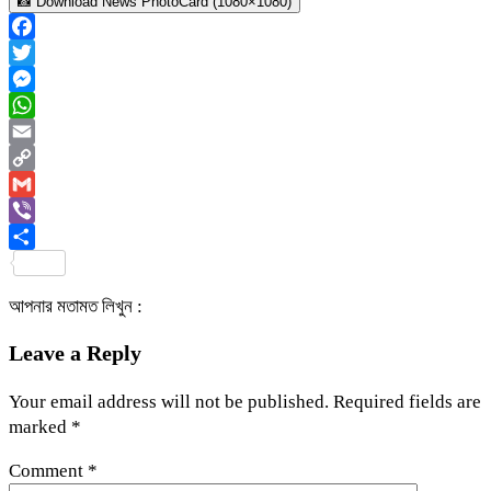
📸 Download News PhotoCard (1080×1080)
Facebook
Twitter
Messenger
WhatsApp
Email
Copy
Link
Gmail
Viber
Share
আপনার মতামত লিখুন :
Leave a Reply
Your email address will not be published.
Required fields are
marked
*
Comment
*