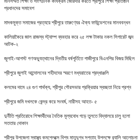
মানসম্মত শিক্ষা ও সাংগঠনিক কার্যক্রম জোরদার করতে শ্রীপুরে শিক্ষা প্রতিষ্ঠান
প্রধানদের সমাবেশ
মাদকমুক্ত সমাজের প্রত্যয়ে শ্রীপুরে তারুণ্যের ঐক্য ফাউন্ডেশনের মানববন্ধন
কালিয়াকৈরে জাল রাজস্ব স্ট্যাম্প ব্যবহার করে ২৫ লক্ষ টাকার নকল সিগারেট জব্দ
আটক-২
জুলাই-আগস্ট গণঅভ্যুত্থানের দ্বিতীয় বর্ষপূর্তিতে গাজীপুরে বিএনপির বিজয় মিছিল
শ্রীপুরে জুলাই আন্দোলনের শহীদদের স্মরণে মধ্যরাতের শ্রদ্ধাঞ্জলি
কলমের দামে ২৪ গুণ পার্থক্য, শ্রীপুর পৌরসভার প্রক্রিয়ার স্বচ্ছতা নিয়ে প্রশ্ন
শ্রীপুরে জমি দখলকে কেন্দ্র করে সংঘর্ষ, নারীসহ আহত- ৫
দুর্নীতি প্রতিরোধে শিক্ষার্থীদের নৈতিক মূল্যবোধ গড়ে তুলতে বিদ্যালয়ে চালু হলো
সততার দোকান
শ্রীপুর উপজেলা স্বাস্থ্য কমপ্লেক্সে বিশ্ব মাতৃদুগ্ধ সপ্তাহ উপলক্ষে র‍্যালি আলোচনা