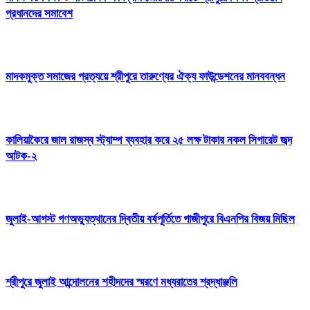
প্রধানদের সমাবেশ
মাদকমুক্ত সমাজের প্রত্যয়ে শ্রীপুরে তারুণ্যের ঐক্য ফাউন্ডেশনের মানববন্ধন
কালিয়াকৈরে জাল রাজস্ব স্ট্যাম্প ব্যবহার করে ২৫ লক্ষ টাকার নকল সিগারেট জব্দ
আটক-২
জুলাই-আগস্ট গণঅভ্যুত্থানের দ্বিতীয় বর্ষপূর্তিতে গাজীপুরে বিএনপির বিজয় মিছিল
শ্রীপুরে জুলাই আন্দোলনের শহীদদের স্মরণে মধ্যরাতের শ্রদ্ধাঞ্জলি