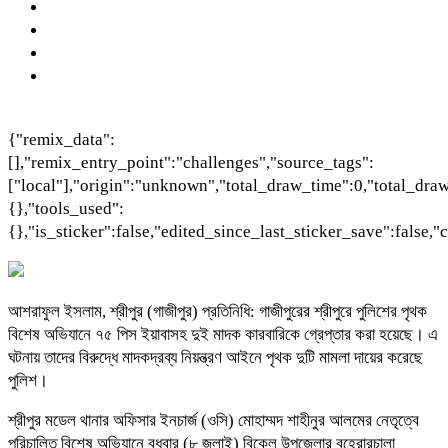
{"remix_data":
[],"remix_entry_point":"challenges","source_tags":
["local"],"origin":"unknown","total_draw_time":0,"total_dra
{},"tools_used":
{},"is_sticker":false,"edited_since_last_sticker_save":false,
আশরাফুল ইসলাম, শ্রীপুর (গাজীপুর) প্রতিনিধি: গাজীপুরের শ্রীপুরে পুলিশের পৃথক
বিশেষ অভিযানে ৭৫ পিস ইয়াবাসহ দুই মাদক কারবারিকে গ্রেপ্তার করা হয়েছে। এ
ঘটনায় তাদের বিরুদ্ধে মাদকদ্রব্য নিয়ন্ত্রণ আইনে পৃথক দুটি মামলা দায়ের করেছে
পুলিশ।
শ্রীপুর মডেল থানার অফিসার ইনচার্জ (ওসি) মোহাম্মদ শাহীনুর আলমের নেতৃত্বে
পরিচালিত বিশেষ অভিযানে বুধবার (৮ জুলাই) বিকেল উপজেলার বহেরারচালা