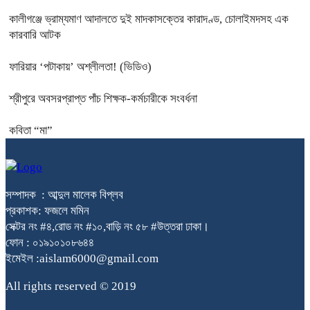
কালীগঞ্জে ভ্রাম্যমাণ আদালতে দুই মাদকাসক্তের কারাদণ্ড, চোলাইমদসহ এক
কারবারি আটক
ফারিয়ার ‘পটাকায়’ অশ্লীলতা! (ভিডিও)
শ্রীপুরে অবসরপ্রাপ্ত পাঁচ শিক্ষক-কর্মচারীকে সংবর্ধনা
কবিতা “মা”
সম্পাদক : আব্দুল মালেক বিপ্লব
প্রকাশক: ফজলে মমিন
সেক্টর নং #৪,রোড নং #১০,বাড়ি নং ৫৮ #উত্তরা ঢাকা।
ফোন : ০১৯১০১০৮৬৪৪
ইমেইল :aislam6000@gmail.com
All rights reserved © 2019