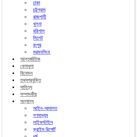
ঢাকা
চট্টগ্রাম
রাজশাহী
খুলনা
বরিশাল
সিলেট
রংপুর
ময়মনসিংহ
আন্তর্জাতিক
খেলাধুলা
বিনোদন
তথ্যপ্রযুক্তি
সাহিত্য
সম্পাদকীয়
অন্যান্য
আইন-আদালত
গণমাধ্যম
লাইফস্টাইল
ক্রাইম রিপোর্ট
ধর্ম