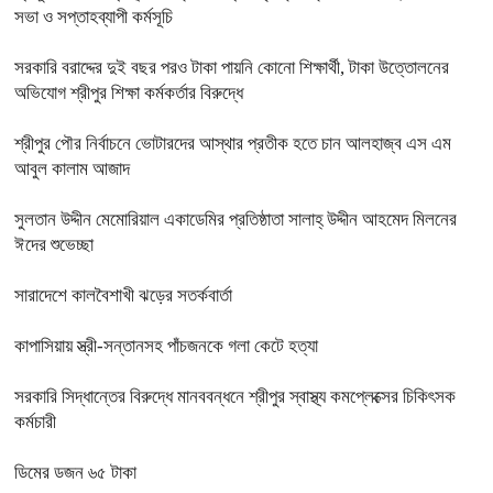
সভা ও সপ্তাহব্যাপী কর্মসূচি
সরকারি বরাদ্দের দুই বছর পরও টাকা পায়নি কোনো শিক্ষার্থী, টাকা উত্তোলনের
অভিযোগ শ্রীপুর শিক্ষা কর্মকর্তার বিরুদ্ধে
শ্রীপুর পৌর নির্বাচনে ভোটারদের আস্থার প্রতীক হতে চান আলহাজ্ব এস এম
আবুল কালাম আজাদ
সুলতান উদ্দীন মেমোরিয়াল একাডেমির প্রতিষ্ঠাতা সালাহ্ উদ্দীন আহমেদ মিলনের
ঈদের শুভেচ্ছা
সারাদেশে কালবৈশাখী ঝড়ের সতর্কবার্তা
কাপাসিয়ায় স্ত্রী-সন্তানসহ পাঁচজনকে গলা কেটে হত্যা
সরকারি সিদ্ধান্তের বিরুদ্ধে মানববন্ধনে শ্রীপুর স্বাস্থ্য কমপ্লেক্সের চিকিৎসক
কর্মচারী
ডিমের ডজন ৬৫ টাকা