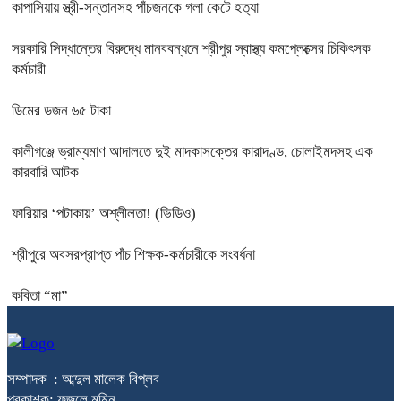
কাপাসিয়ায় স্ত্রী-সন্তানসহ পাঁচজনকে গলা কেটে হত্যা
সরকারি সিদ্ধান্তের বিরুদ্ধে মানববন্ধনে শ্রীপুর স্বাস্থ্য কমপ্লেক্সের চিকিৎসক
কর্মচারী
ডিমের ডজন ৬৫ টাকা
কালীগঞ্জে ভ্রাম্যমাণ আদালতে দুই মাদকাসক্তের কারাদণ্ড, চোলাইমদসহ এক
কারবারি আটক
ফারিয়ার ‘পটাকায়’ অশ্লীলতা! (ভিডিও)
শ্রীপুরে অবসরপ্রাপ্ত পাঁচ শিক্ষক-কর্মচারীকে সংবর্ধনা
কবিতা “মা”
সম্পাদক : আব্দুল মালেক বিপ্লব
প্রকাশক: ফজলে মমিন