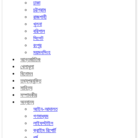
ঢাকা
চট্টগ্রাম
রাজশাহী
খুলনা
বরিশাল
সিলেট
রংপুর
ময়মনসিংহ
আন্তর্জাতিক
খেলাধুলা
বিনোদন
তথ্যপ্রযুক্তি
সাহিত্য
সম্পাদকীয়
অন্যান্য
আইন-আদালত
গণমাধ্যম
লাইফস্টাইল
ক্রাইম রিপোর্ট
ধর্ম