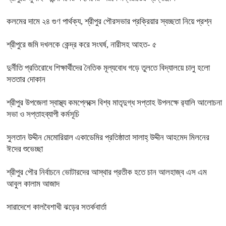
কলমের দামে ২৪ গুণ পার্থক্য, শ্রীপুর পৌরসভার প্রক্রিয়ার স্বচ্ছতা নিয়ে প্রশ্ন
শ্রীপুরে জমি দখলকে কেন্দ্র করে সংঘর্ষ, নারীসহ আহত- ৫
দুর্নীতি প্রতিরোধে শিক্ষার্থীদের নৈতিক মূল্যবোধ গড়ে তুলতে বিদ্যালয়ে চালু হলো
সততার দোকান
শ্রীপুর উপজেলা স্বাস্থ্য কমপ্লেক্সে বিশ্ব মাতৃদুগ্ধ সপ্তাহ উপলক্ষে র‍্যালি আলোচনা
সভা ও সপ্তাহব্যাপী কর্মসূচি
সুলতান উদ্দীন মেমোরিয়াল একাডেমির প্রতিষ্ঠাতা সালাহ্ উদ্দীন আহমেদ মিলনের
ঈদের শুভেচ্ছা
শ্রীপুর পৌর নির্বাচনে ভোটারদের আস্থার প্রতীক হতে চান আলহাজ্ব এস এম
আবুল কালাম আজাদ
সারাদেশে কালবৈশাখী ঝড়ের সতর্কবার্তা