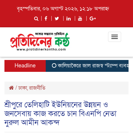
বৃহস্পতিবার, ০৬ অগাস্ট ২০২৬, ১২:১৮ অপরাহ্ন
Toggle
navigati
Headline
কালিয়াকৈরে জাল রাজস্ব স্ট্যাম্প ব্যবহার
/
ঢাকা
,
রাজনীতি
শ্রীপুরে তেলিহাটি ইউনিয়নের উন্নয়ন ও
জনসেবায় কাজ করতে চান বিএনপি নেতা
নুরুল আমীন আকন্দ