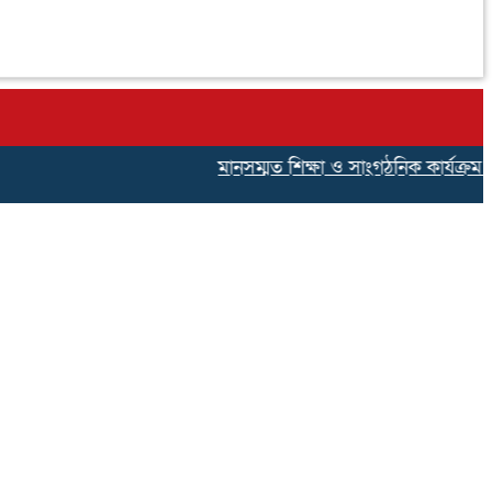
মানসম্মত শিক্ষা ও সাংগঠনিক কার্যক্রম জোরদার 