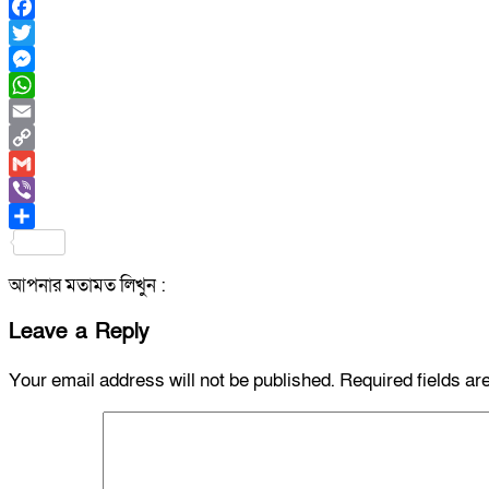
Facebook
Twitter
Messenger
WhatsApp
Email
Copy
Link
Gmail
Viber
Share
আপনার মতামত লিখুন :
Leave a Reply
Your email address will not be published.
Required fields a