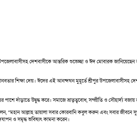
ীপুর উপজেলাবাসীসহ দেশবাসীকে আন্তরিক শুভেচ্ছা ও ঈদ মোবারক জানিয়েছেন 
ও মানবতার শিক্ষা দেয়। ঈদের এই আনন্দঘন মুহূর্তে শ্রীপুর উপজেলাবাসীসহ 
পাশে দাঁড়াতে উদ্বুদ্ধ করে। সমাজে ভ্রাতৃত্ববোধ, সম্প্রীতি ও সৌহার্দ্য 
লেন, “মহান আল্লাহ তায়ালা সবার কোরবানি কবুল করুন এবং সবার জীবনে সু
দ উদযাপন ও সমৃদ্ধ ভবিষ্যৎ কামনা করেন।