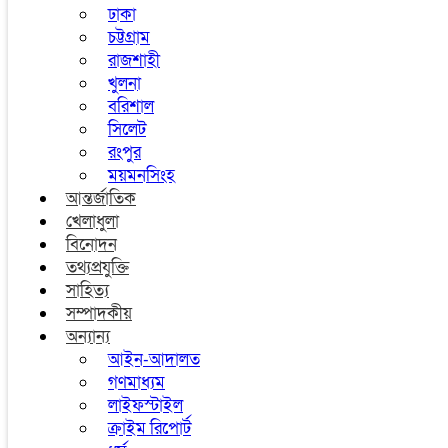
ঢাকা
চট্টগ্রাম
রাজশাহী
খুলনা
বরিশাল
সিলেট
রংপুর
ময়মনসিংহ
আন্তর্জাতিক
খেলাধুলা
বিনোদন
তথ্যপ্রযুক্তি
সাহিত্য
সম্পাদকীয়
অন্যান্য
আইন-আদালত
গণমাধ্যম
লাইফস্টাইল
ক্রাইম রিপোর্ট