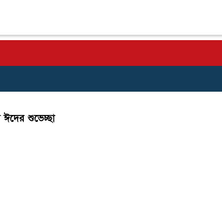
র ঈদের শুভেচ্ছা