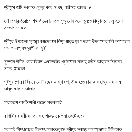
শ্রীপুরে জমি দখলকে কেন্দ্র করে সংঘর্ষ, নারীসহ আহত- ৫
দুর্নীতি প্রতিরোধে শিক্ষার্থীদের নৈতিক মূল্যবোধ গড়ে তুলতে বিদ্যালয়ে চালু হলো
সততার দোকান
শ্রীপুর উপজেলা স্বাস্থ্য কমপ্লেক্সে বিশ্ব মাতৃদুগ্ধ সপ্তাহ উপলক্ষে র‍্যালি আলোচনা
সভা ও সপ্তাহব্যাপী কর্মসূচি
সুলতান উদ্দীন মেমোরিয়াল একাডেমির প্রতিষ্ঠাতা সালাহ্ উদ্দীন আহমেদ মিলনের
ঈদের শুভেচ্ছা
শ্রীপুর পৌর নির্বাচনে ভোটারদের আস্থার প্রতীক হতে চান আলহাজ্ব এস এম
আবুল কালাম আজাদ
সারাদেশে কালবৈশাখী ঝড়ের সতর্কবার্তা
কাপাসিয়ায় স্ত্রী-সন্তানসহ পাঁচজনকে গলা কেটে হত্যা
সরকারি সিদ্ধান্তের বিরুদ্ধে মানববন্ধনে শ্রীপুর স্বাস্থ্য কমপ্লেক্সের চিকিৎসক