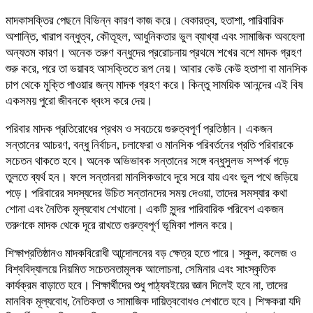
মাদকাসক্তির পেছনে বিভিন্ন কারণ কাজ করে। বেকারত্ব, হতাশা, পারিবারিক
অশান্তি, খারাপ বন্ধুত্ব, কৌতূহল, আধুনিকতার ভুল ব্যাখ্যা এবং সামাজিক অবহেলা
অন্যতম কারণ। অনেক তরুণ বন্ধুদের প্ররোচনায় প্রথমে শখের বশে মাদক গ্রহণ
শুরু করে, পরে তা ভয়াবহ আসক্তিতে রূপ নেয়। আবার কেউ কেউ হতাশা বা মানসিক
চাপ থেকে মুক্তি পাওয়ার জন্য মাদক গ্রহণ করে। কিন্তু সাময়িক আনন্দের এই বিষ
একসময় পুরো জীবনকে ধ্বংস করে দেয়।
পরিবার মাদক প্রতিরোধের প্রথম ও সবচেয়ে গুরুত্বপূর্ণ প্রতিষ্ঠান। একজন
সন্তানের আচরণ, বন্ধু নির্বাচন, চলাফেরা ও মানসিক পরিবর্তনের প্রতি পরিবারকে
সচেতন থাকতে হবে। অনেক অভিভাবক সন্তানের সঙ্গে বন্ধুসুলভ সম্পর্ক গড়ে
তুলতে ব্যর্থ হন। ফলে সন্তানরা মানসিকভাবে দূরে সরে যায় এবং ভুল পথে জড়িয়ে
পড়ে। পরিবারের সদস্যদের উচিত সন্তানদের সময় দেওয়া, তাদের সমস্যার কথা
শোনা এবং নৈতিক মূল্যবোধ শেখানো। একটি সুন্দর পারিবারিক পরিবেশ একজন
তরুণকে মাদক থেকে দূরে রাখতে গুরুত্বপূর্ণ ভূমিকা পালন করে।
শিক্ষাপ্রতিষ্ঠানও মাদকবিরোধী আন্দোলনের বড় ক্ষেত্র হতে পারে। স্কুল, কলেজ ও
বিশ্ববিদ্যালয়ে নিয়মিত সচেতনতামূলক আলোচনা, সেমিনার এবং সাংস্কৃতিক
কার্যক্রম বাড়াতে হবে। শিক্ষার্থীদের শুধু পাঠ্যবইয়ের জ্ঞান দিলেই হবে না, তাদের
মানবিক মূল্যবোধ, নৈতিকতা ও সামাজিক দায়িত্ববোধও শেখাতে হবে। শিক্ষকরা যদি