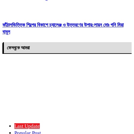
কাঁঠালভিত্তিক শিল্পের বিকাশে চ্যালেঞ্জ ও উত্তরণের উপায়:লায়ন মোঃ গনি মিয়া
বাবুল
ফেসবুকে আমরা
Last Update
Popular Post