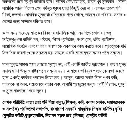
তরুণদের মনে স্বপ্ন জাগাতে হবে। তাদের বোঝাতে হবে, জীবন খুব মূল্যবান। মাদক
সাময়িক আনন্দ দিলেও শেষ পর্যন্ত ধ্বংস ছাড়া কিছুই দেয় না। একজন তরুণ যদি
শিক্ষা, দক্ষতা ও মানবিক মূল্যবোধে নিজেকে গড়ে তোলে, তাহলে সে পরিবার, সমাজ ও
দেশের জন্য সম্পদে পরিণত হবে।
আজ সময় এসেছে মাদকের বিরুদ্ধে সামাজিক আন্দোলন গড়ে তোলার। শুধু
আইনশৃঙ্খলা বাহিনী নয়, পরিবার, শিক্ষা প্রতিষ্ঠান, গণমাধ্যম, ধর্মীয় প্রতিষ্ঠান,
সামাজিক সংগঠন এবং সাধারণ জনগণকে একসাথে কাজ করতে হবে। প্রত্যেকে যদি
নিজ নিজ জায়গা থেকে সচেতন হয়, তাহলে একটি মাদকমুক্ত সমাজ গঠন সম্ভব।
মাদকমুক্ত সমাজ গঠন কোনো স্বপ্ন নয়, এটি একটি জাতীয় প্রয়োজন। কারণ সুস্থ
সমাজ ছাড়া উন্নত রাষ্ট্র গঠন সম্ভব নয়। আমাদের ভবিষ্যৎ প্রজন্মকে রক্ষা করতে
হলে এখনই কার্যকর পদক্ষেপ নিতে হবে। আসুন, আমরা সবাই মিলে শপথ করি,
মাদককে না বলব, সচেতনতা বাড়াব এবং আগামী প্রজন্মের জন্য একটি নিরাপদ, সুস্থ
ও সুন্দর বাংলাদেশ গড়ে তুলব।
লেখক পরিচিতি:লায়ন মোঃ গনি মিয়া বাবুল,(শিক্ষক, কবি, কলাম লেখক, সমাজসেবক
ও সংগঠক) প্রতিষ্ঠাতা সভাপতি, বাংলাদেশ সরকারি মাধ্যমিক শিক্ষক সমিতি (কৃষি)
কেন্দ্রীয় কমিটি,যুগ্মমহাসচিব, নিরাপদ সড়ক চাই (নিসচা) কেন্দ্রীয় কমিটি