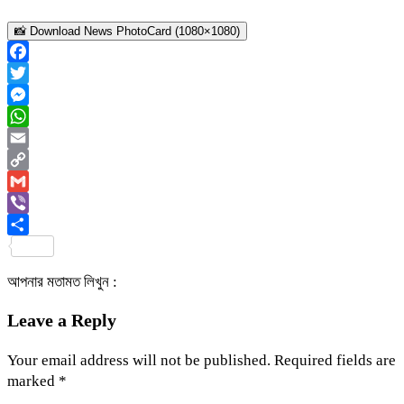
📸 Download News PhotoCard (1080×1080)
Facebook
Twitter
Messenger
WhatsApp
Email
Copy
Link
Gmail
Viber
Share
আপনার মতামত লিখুন :
Leave a Reply
Your email address will not be published.
Required fields are
marked
*