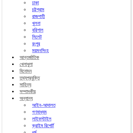
ঢাকা
চট্টগ্রাম
রাজশাহী
খুলনা
বরিশাল
সিলেট
রংপুর
ময়মনসিংহ
আন্তর্জাতিক
খেলাধুলা
বিনোদন
তথ্যপ্রযুক্তি
সাহিত্য
সম্পাদকীয়
অন্যান্য
আইন-আদালত
গণমাধ্যম
লাইফস্টাইল
ক্রাইম রিপোর্ট
ধর্ম