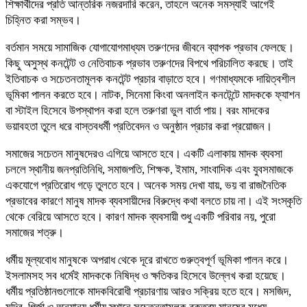
শিক্ষার্থীদের প্রতি আন্তরিক নজরদারি করেন, তাহলে অনেক সমস্যাই আগেই
চিহ্নিত করা সম্ভব।
বর্তমান সময়ে সামাজিক যোগাযোগমাধ্যম তরুণদের জীবনে ব্যাপক প্রভাব ফেলছে।
কিছু অসুস্থ কনটেন্ট ও নেতিবাচক প্রভাব তরুণদের বিপথে পরিচালিত করছে। তাই
ইতিবাচক ও সচেতনতামূলক কনটেন্ট প্রচার বাড়াতে হবে। গণমাধ্যমকে দায়িত্বশীল
ভূমিকা পালন করতে হবে। নাটক, সিনেমা কিংবা অনলাইন কনটেন্টে মাদককে ফ্যাশন
বা স্টাইল হিসেবে উপস্থাপন করা হলে তরুণরা ভুল বার্তা পায়। বরং মাদকের
ভয়াবহতা তুলে ধরে বাস্তবধর্মী প্রতিবেদন ও অনুষ্ঠান প্রচার করা প্রয়োজন।
সমাজের সচেতন মানুষদেরও এগিয়ে আসতে হবে। একটি এলাকায় মাদক ব্যবসা
চললে স্থানীয় জনপ্রতিনিধি, সমাজপতি, শিক্ষক, ইমাম, সাংবাদিক এবং যুবসমাজকে
একযোগে প্রতিরোধ গড়ে তুলতে হবে। অনেক সময় দেখা যায়, ভয় বা রাজনৈতিক
প্রভাবের কারণে মানুষ মাদক ব্যবসায়ীদের বিরুদ্ধে কথা বলতে চায় না। এই সংস্কৃতি
থেকে বেরিয়ে আসতে হবে। কারণ মাদক ব্যবসায়ী শুধু একটি পরিবার নয়, পুরো
সমাজের শত্রু।
ধর্মীয় মূল্যবোধ মানুষকে অপরাধ থেকে দূরে রাখতে গুরুত্বপূর্ণ ভূমিকা পালন করে।
ইসলামসহ সব ধর্মেই মাদককে নিষিদ্ধ ও ক্ষতিকর হিসেবে উল্লেখ করা হয়েছে।
ধর্মীয় প্রতিষ্ঠানগুলোকে মাদকবিরোধী প্রচারণায় আরও সক্রিয় হতে হবে। মসজিদ,