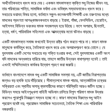
অর্থনৈতিকভাবে ধ্বংস করে দেয়। একজন মাদকাসক্ত ব্যক্তি শুধু নিজের জীবন নয়,
তার পরিবারের শান্তি, সামাজিক মর্যাদা এবং ভবিষ্যৎ সম্ভাবনাকেও ধ্বংস করে।
সবচেয়ে ভয়াবহ বিষয় হলো, বর্তমানে স্কুল-কলেজগামী শিক্ষার্থী এবং তরুণদের মধ্যে
মাদকের প্রবণতা আশঙ্কাজনকভাবে বাড়ছে। ইয়াবা, গাঁজা, ফেনসিডিল, হেরোইন,
আইসসহ বিভিন্ন ভয়ংকর মাদক সহজলভ্য হয়ে উঠছে। ফলে অপরাধ, ছিনতাই,
হত্যা, ধর্ষণ, পারিবারিক সহিংসতা এবং আত্মহত্যার মতো ঘটনাও বাড়ছে।
একটি মাদকাসক্ত সমাজ কখনোই উন্নত রাষ্ট্র গঠন করতে পারে না। কারণ মাদক
মানুষকে কর্মবিমুখ করে, নৈতিকতা ধ্বংস করে এবং অপরাধপ্রবণ করে তোলে। যে
যুবসমাজ একটি দেশের সবচেয়ে বড় শক্তি হওয়ার কথা, সেই যুবসমাজের একটি অংশ
যদি মাদকের অন্ধকারে হারিয়ে যায়, তাহলে জাতীয় উন্নয়ন বাধাগ্রস্ত হবেই। তাই
এখনই সম্মিলিতভাবে কার্যকর উদ্যোগ গ্রহণ করা জরুরি।
বর্তমানে বাংলাদেশে মাদক শুধু একটি সামাজিক সমস্যা নয়, এটি জাতীয় নিরাপত্তার
জন্যও বড় হুমকি হয়ে দাঁড়িয়েছে। সীমান্তপথে মাদক পাচার, আন্তর্জাতিক চক্রের
সক্রিয়তা এবং স্থানীয় অসাধু ব্যবসায়ীদের কারণে পরিস্থিতি আরও জটিল হচ্ছে।
বিভিন্ন সময়ে আইনশৃঙ্খলা বাহিনী অভিযান চালিয়ে বিপুল পরিমাণ মাদক উদ্ধার
করলেও পুরোপুরি নিয়ন্ত্রণ সম্ভব হচ্ছে না। কারণ মাদকের বিরুদ্ধে শুধু আইন
প্রয়োগ যথেষ্ট নয়; প্রয়োজন সামাজিক সচেতনতা, নৈতিক শিক্ষা এবং পারিবারিক
নজরদারি।