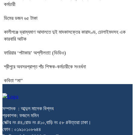
কর্মচারী
ডিমের ডজন ৬৫ টাকা
কালীগঞ্জে ভ্রাম্যমাণ আদালতে দুই মাদকাসক্তের কারাদণ্ড, চোলাইমদসহ এক
কারবারি আটক
ফারিয়ার ‘পটাকায়’ অশ্লীলতা! (ভিডিও)
শ্রীপুরে অবসরপ্রাপ্ত পাঁচ শিক্ষক-কর্মচারীকে সংবর্ধনা
কবিতা “মা”
সম্পাদক : আব্দুল মালেক বিপ্লব
প্রকাশক: ফজলে মমিন
সেক্টর নং #৪,রোড নং #১০,বাড়ি নং ৫৮ #উত্তরা ঢাকা।
ফোন : ০১৯১০১০৮৬৪৪