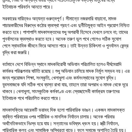
মন্দির, গির্জা ও অন্যান্য ধর্মীয় স্থানে সচেতনতামূলক বক্তব্য মানুষের মধ্যে
ইতিবাচক পরিবর্তন আনতে পারে।
সরকারের দায়িত্বও অত্যন্ত গুরুত্বপূর্ণ। সীমান্তে নজরদারি বাড়ানো, মাদক
পাচারকারীদের বিরুদ্ধে কঠোর ব্যবস্থা গ্রহণ এবং দুর্নীতিমুক্ত আইন প্রয়োগ নিশ্চিত
করতে হবে। পাশাপাশি মাদকাসক্তদের শুধু অপরাধী হিসেবে দেখলে চলবে না; তাদের
পুনর্বাসনের ব্যবস্থাও করতে হবে। অনেক তরুণ ভুল পথে গেলেও সঠিক সুযোগ
পেলে স্বাভাবিক জীবনে ফিরে আসতে পারে। তাই উন্নত চিকিৎসা ও পুনর্বাসন কেন্দ্র
বৃদ্ধি করা জরুরি।
বর্তমানে দেশে বিভিন্ন স্থানে মাদকবিরোধী অভিযান পরিচালিত হলেও দীর্ঘমেয়াদি
কার্যকর পরিকল্পনার ঘাটতি রয়েছে। শুধু অভিযান চালিয়ে মাদক নির্মূল সম্ভব নয়। এর
জন্য প্রয়োজন শিক্ষা, সংস্কৃতি, খেলাধুলা এবং কর্মসংস্থানের সুযোগ বৃদ্ধি।
যুবসমাজকে যদি সঠিক পথে ব্যস্ত রাখা যায়, তাহলে তারা অপরাধ ও মাদক থেকে দূরে
থাকবে। খেলাধুলা, সাংস্কৃতিক কর্মকাণ্ড এবং স্বেচ্ছাসেবী কার্যক্রম তরুণদের
ইতিবাচক পথে পরিচালিত করতে পারে।
মাদকাসক্তির আরেকটি ভয়াবহ দিক হলো পারিবারিক ভাঙন। একজন মাদকাসক্ত
ব্যক্তি পরিবারের ওপর শারীরিক ও মানসিক নির্যাতন চালায়। অনেক পরিবার
অর্থনৈতিকভাবে নিঃস্ব হয়ে যায়। সন্তানের ভবিষ্যৎ ধ্বংস হয়। স্ত্রী নির্যাতন,
পারিবারিক কলহ এবং সামাজিক অস্থিরতা বাড়ে। ফলে সমাজে অশান্তি তৈরি হয়।