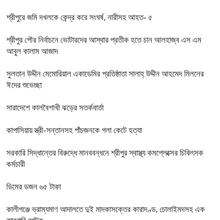
শ্রীপুরে জমি দখলকে কেন্দ্র করে সংঘর্ষ, নারীসহ আহত- ৫
শ্রীপুর পৌর নির্বাচনে ভোটারদের আস্থার প্রতীক হতে চান আলহাজ্ব এস এম
আবুল কালাম আজাদ
সুলতান উদ্দীন মেমোরিয়াল একাডেমির প্রতিষ্ঠাতা সালাহ্ উদ্দীন আহমেদ মিলনের
ঈদের শুভেচ্ছা
সারাদেশে কালবৈশাখী ঝড়ের সতর্কবার্তা
কাপাসিয়ায় স্ত্রী-সন্তানসহ পাঁচজনকে গলা কেটে হত্যা
সরকারি সিদ্ধান্তের বিরুদ্ধে মানববন্ধনে শ্রীপুর স্বাস্থ্য কমপ্লেক্সের চিকিৎসক
কর্মচারী
ডিমের ডজন ৬৫ টাকা
কালীগঞ্জে ভ্রাম্যমাণ আদালতে দুই মাদকাসক্তের কারাদণ্ড, চোলাইমদসহ এক