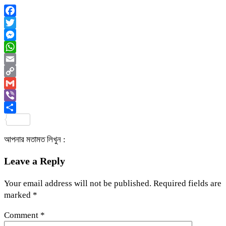
Facebook
Twitter
Messenger
WhatsApp
Email
Copy
Link
Gmail
Viber
Share
আপনার মতামত লিখুন :
Leave a Reply
Your email address will not be published.
Required fields are
marked
*
Comment
*