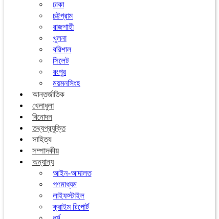
ঢাকা
চট্টগ্রাম
রাজশাহী
খুলনা
বরিশাল
সিলেট
রংপুর
ময়মনসিংহ
আন্তর্জাতিক
খেলাধুলা
বিনোদন
তথ্যপ্রযুক্তি
সাহিত্য
সম্পাদকীয়
অন্যান্য
আইন-আদালত
গণমাধ্যম
লাইফস্টাইল
ক্রাইম রিপোর্ট
ধর্ম