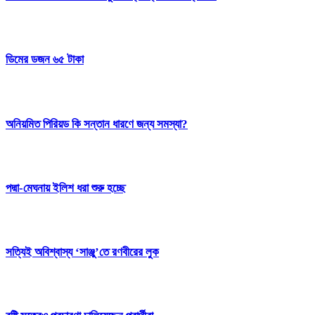
ডিমের ডজন ৬৫ টাকা
অনিয়মিত পিরিয়ড কি সন্তান ধারণে জন্য সমস্যা?
পদ্মা-মেঘনায় ইলিশ ধরা শুরু হচ্ছে
সত্যিই অবিশ্বাস্য ‘সাঞ্জু’তে রণবীরের লুক