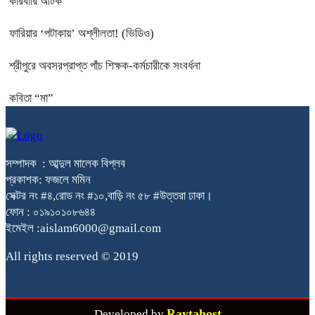
কারবারি আটক
ফারিয়ার ‘পটাকায়’ অশ্লীলতা! (ভিডিও)
শ্রীপুরে অবসরপ্রাপ্ত পাঁচ শিক্ষক-কর্মচারীকে সংবর্ধনা
কবিতা “মা”
সম্পাদক : আব্দুল মালেক বিপ্লব
প্রকাশক: ফজলে মমিন
সেক্টর নং #৪,রোড নং #১০,বাড়ি নং ৫৮ #উত্তরা ঢাকা।
ফোন : ০১৯১০১০৮৬৪৪
ইমেইল :aislam6000@gmail.com
All rights reserved © 2019
Raytahost
Developed by