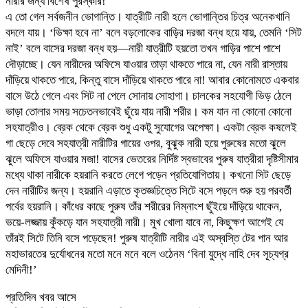
নারীর জন্য বিশেষ পুরস্কার!
এ তো গেল সর্বজনীন ভোগান্তি। যাত্রীটি নারী হলে ভোগান্তির চিত্র অনেকখানি
বদলে যায়। ‘ভিক্ষা হবে না’ বলে বড়লোকের বাড়ির দরজা বন্ধ হয়ে যায়, তেমনি ‘সিট
নাই’ বলে বাসের দরজা বন্ধ হয়—নারী যাত্রীটি হয়তো তখন গাড়ির পাশে পাশে
দৌড়াচ্ছে। যেন নারীদের অফিসে যাওয়ার তাড়া থাকতে পারে না, যেন নারী রাস্তায়
দাঁড়িয়ে থাকতে পারে, কিন্তু বাসে দাঁড়িয়ে থাকতে পারে না! আবার কোনোমতে একবার
বাসে উঠে গেলে এবং সিট না পেলে সোনায় সোহাগা। চালকের সহযোগী ভিড় ঠেলে
ভাড়া তোলার সময় সচেতনভাবেই ছুঁয়ে যায় নারী শরীর। কম যান না কোনো কোনো
সহযাত্রীও। ব্রেক থেকে ব্রেক শুধু একটু সুযোগের অপেক্ষা। একটা ব্রেক কষলেই
গা ছেড়ে দেবে সহযাত্রী নারীটির গায়ের ওপর, বুঝুক নারী হয়ে পুরুষের মতো ঝুলে
ঝুলে অফিসে যাওয়ার মজা! বাসের ভেতরের নির্দিষ্ট স্বভাবের পুরুষ যাত্রীরা দৃষ্টিসীমার
মধ্যে থাকা নারীকে হয়রানি করতে লেগে পড়েন প্রতিযোগিতায়। কখনো সিট ছেড়ে
দেন নারীটির জন্য। হয়রানি এড়াতে কৃতজ্ঞচিত্তে সিটে বসে পড়লে শুরু হয় পরবর্তী
পর্বের হয়রানি। কাঁধের কাছে পুরুষ তাঁর শরীরের নিম্নাংশ ছুঁইয়ে দাঁড়িয়ে থাকেন,
ভয়ে-লজ্জায় কুঁকড়ে যান সহযাত্রী নারী। মুখ খোলা যাবে না, কিছুক্ষণ আগেই যে
তাঁরই সিটে তিনি বসে পড়েছেন! পুরুষ যাত্রীটি নারীর এই অস্বস্তি টের পান আর
মহাভারতের দুর্যোধনের মতো মনে মনে বলে ওঠেনম ‘বিনা যুদ্ধে নাহি দেব সূচ্যগ্র
মেদিনী!’
প্রতিদিন খবর আসে