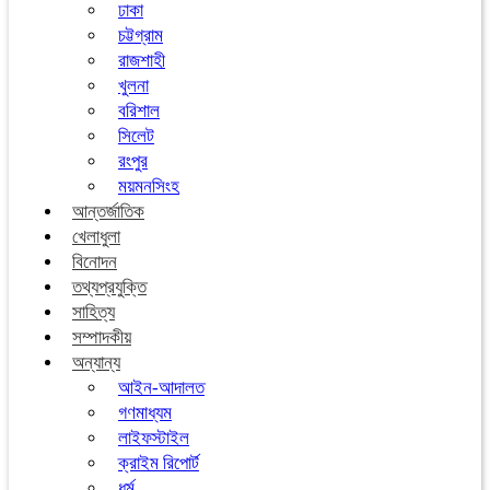
ঢাকা
চট্টগ্রাম
রাজশাহী
খুলনা
বরিশাল
সিলেট
রংপুর
ময়মনসিংহ
আন্তর্জাতিক
খেলাধুলা
বিনোদন
তথ্যপ্রযুক্তি
সাহিত্য
সম্পাদকীয়
অন্যান্য
আইন-আদালত
গণমাধ্যম
লাইফস্টাইল
ক্রাইম রিপোর্ট
ধর্ম