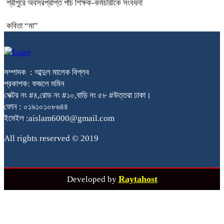
শ্রীপুরে অবসরপ্রাপ্ত পাঁচ শিক্ষক-কর্মচারীকে সংবর্ধনা
কবিতা “মা”
সম্পাদক : আব্দুল মালেক বিপ্লব
প্রকাশক: ফজলে মমিন
সেক্টর নং #৪,রোড নং #১০,বাড়ি নং ৫৮ #উত্তরা ঢাকা।
ফোন : ০১৯১০১০৮৬৪৪
ইমেইল :aislam6000@gmail.com
All rights reserved © 2019
Raytahost
Developed by