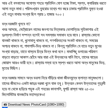
আর এই বসবাসের অযোগ্য শহরে প্রতিদিন যোগ হচ্ছে টাকা, স্বপ্ন, ক্যারিয়ার ধরতে
আসা নতুন মাথা। পরিসংখ্যান ব্যুরোর তথ্যে গত বছর ঢাকায় প্রতিদিন যুক্ত হওয়া
এই নতুন মাথার সংখ্যা ছিল প্রায় ১ হাজার ৭০০।
বন্ধ দরজাটা খুলবে না?
খবর আসছে, মেট্রোরেল নামের জনগণের নিত্যকার ভোগান্তির সূতিকাগার এই
দুঃস্বপ্ন নির্মাণ সম্পন্ন হলেই সব সমস্যার সমাধান হয়ে যাবে। রাস্তায় কোনো
যানজট থাকবে না, ধুলোবালু থাকবে না, গণপরিবহনের সংকট থাকবে না, সময়ের
অপচয় থাকবে না, গাদাগাদি-ভিড় থাকবে না। কিন্তু প্রতিদিন যে হারে নতুন মুখের
সংখ্যা বাড়ছে, তাতে বাস্তব চিত্র ভিন্ন কথা বলে। মাথাপিছু ডলারের পরিমাণ
বাড়তে বাড়তে আকাশ ছোঁবে আর যারা এই উন্নয়নের ঘানি টানে, তাদের ঘাড়ের
জোয়াল আরও ভারী হবে। রাস্তায় লম্বা হবে স্বপ্ন ধরতে আসা অন্ধ মানুষের ভিড়,
মৃতের মিছিল।
বন্ধ দরজার সামনে অন্ধ ভরসা নিয়ে দাঁড়িয়ে থাকা জীবনযুদ্ধে ক্লান্ত মানুষগুলো।
তাদের জীবনেও একটা জাদুর দরজা খুলে যাক তবু। উন্নয়ন কেবল উন্নতদের গৃহবন্দী
হয়ে না থেকে ছড়িয়ে পড়ুক এই শহরের কানাগলি, ঘুপচি রাস্তা আর ২৫-৩০
কিলোমিটার যানজটের মহাসড়কেও!
📸 Download News PhotoCard (1080×1080)