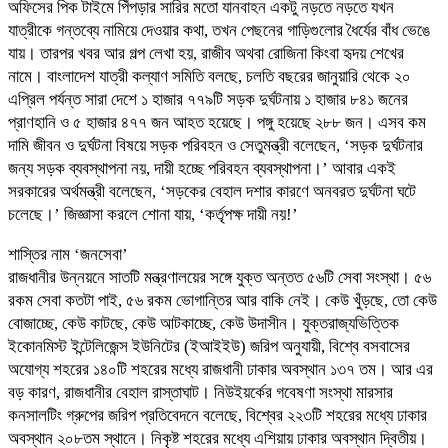
অফিসের পিক টাইমে পিঁপড়ার সারির মতো যানবাহন একটু নড়তে নড়তে যখন
যাত্রীকে গন্তব্যে নামিয়ে দেওয়ার কথা, তখন পেছনের গাড়িগুলোর ধৈর্যের বাঁধ ভেঙে
যায়। তারপর খবর আর গল্প লেখা হয়, রাজীব অথবা রোজিনা কিংবা হৃদয় শেখের
নামে। বাংলাদেশ যাত্রী কল্যাণ সমিতি বলছে, চলতি বছরের জানুয়ারি থেকে ২০
এপ্রিল পর্যন্ত সারা দেশে ১ হাজার ৭৭৯টি সড়ক দুর্ঘটনায় ১ হাজার ৮৪১ জনের
প্রাণহানি ও ৫ হাজার ৪৭৭ জন আহত হয়েছে। পঙ্গু হয়েছে ২৮৮ জন। এসব কম
দামি জীবন ও দুর্ঘটনা বিষয়ে সড়ক পরিবহন ও সেতুমন্ত্রী বলেছেন, ‘সড়ক দুর্ঘটনার
জন্য সড়ক ব্যবস্থাপনা নয়, দায়ী হচ্ছে পরিবহন ব্যবস্থাপনা।’ আবার একই
সরকারের অর্থমন্ত্রী বলেছেন, ‘সড়কের বেহাল দশার কারণে অনবরত দুর্ঘটনা ঘটে
চলেছে।’ জিজ্ঞাসা করলে শোনা যায়, ‘কর্তৃপক্ষ দায়ী নয়!’
শাস্তির নাম ‘জনসেবা’
রাজধানীর উন্নয়নে সাতটি মন্ত্রণালয়ের সঙ্গে যুক্ত অন্তত ৫৬টি সেবা সংস্থা। ৫৬
রকম সেবা কতটা পাই, ৫৬ রকম ভোগান্তির আর বাকি নেই। কেউ খুঁড়ছে, তো কেউ
বোজাচ্ছে, কেউ কাটছে, কেউ আটকাচ্ছে, কেউ উদাসীন। যুক্তরাজ্যভিত্তিক
ইকোনমিস্ট ইন্টেলিজেন্স ইউনিটের (ইআইইউ) জরিপ অনুযায়ী, বিশ্বে বসবাসের
অযোগ্য শহরের ১৪০টি শহরের মধ্যে রাজধানী ঢাকার অবস্থান ১৩৭ তম। আর এর
বড় কারণ, রাজধানীর বেহাল রাস্তাঘাট। নিউইয়র্কের গবেষণা সংস্থা মারসার
কনসালটিং গ্রুপের জরিপ প্রতিবেদনে বলেছে, বিশ্বের ২২৩টি শহরের মধ্যে ঢাকার
অবস্থান ২০৮তম স্থানে। নিকৃষ্ট শহরের মধ্যে এশিয়ায় ঢাকার অবস্থান দ্বিতীয়।