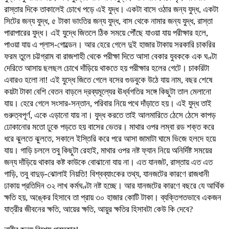
রাস্তার দিকে তাকালেই চোখে পড়ে এই যুদ্ধ। একটা বাসে ওঠার জন্য যুদ্ধ, একটা
সিটের জন্য যুদ্ধ, ৫ টাকা ভাংতির জন্য যুদ্ধ, বাস থেকে নামার জন্য যুদ্ধ, রাস্তা
পারাপারের যুদ্ধ। এই যুদ্ধে জিতলে ঠিক সময়ে পৌঁছে যাওয়া যায় পরীক্ষার হলে,
পাওয়া যায় এ প্লাস-গোল্ডেন। আর হেরে গেলে দুই হাজার টাকায় সরকারি চাকরির
ফরম তুলে চট্টগ্রাম বা রাজশাহী থেকে পরীক্ষা দিতে আসা বেকার যুবককে এক ঘণ্টা
দেরিতে আসায় ছলছল চোখে দাঁড়িয়ে থাকতে হয় পরীক্ষার হলের গেটে। চাকরিটা
এবারও হলো না! এই যুদ্ধে জিতে গেলে বসের গুডবুকে উঠে যায় নাম, বছর শেষে
কয়টা টাকা বেশি বেতন বাড়লে দ্রব্যমূল্যের ঊর্ধ্বগতির সঙ্গে কিছুটা তাল মেলানো
যায়। হেরে গেলে সংসার-সন্তান, পরিবার নিয়ে পথে দাঁড়াতে হয়। এই যুদ্ধ তাই
গুরুত্বপূর্ণ, একে এড়ানো যায় না। যুদ্ধ করতে তাই আলমারিতে ঠেসে ঠেসে কাপড়
ঢোকানোর মতো ঢুকে পড়তে হয় বাসের ভেতর। মাথার ওপর লম্বা রড শক্ত করে
ধরে ঝুলতে ঝুলতে, সকালে ইস্তিরি করে পরে আসা জামাটা ঘামে ভিজে হলদে হয়ে
যায়। গাড়ি চললে তবু কিছুটা রেহাই, মাথার ওপর নষ্ট ফ্যান নিয়ে অনির্দিষ্ট সময়ের
জন্য দাঁড়িয়ে থাকার কষ্ট কাউকে বোঝানো যায় না। এত যানজট, রাস্তায় এত এত
গাড়ি, তবু বাদুড়-ঝোলাই নিয়তি! বিশ্বব্যাংকের তথ্য, যানজটের কারণে রাজধানী
ঢাকায় প্রতিদিন ৩২ লাখ কর্মঘণ্টা নষ্ট হচ্ছে। আর যানজটের কারণে বছরে যে আর্থিক
ক্ষতি হয়, অঙ্কের হিসাবে তা প্রায় ৩০ হাজার কোটি টাকা। ব্যক্তিগতভাবে একজন
যাত্রীর জীবনের ক্ষতি, আয়ের ক্ষতি, আয়ুর ক্ষতির হিসাবটা কেউ কি দেবে?