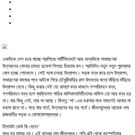
একদিকে দেশ ভরে যাচ্ছে প্রাপ্তির সার্টিফিকেটে আর অন্যদিকে সাধারণেরা
উন্নয়নের সোনার চামচে দুবেলা গিলছে চিরতার রস। প্রতিদিন নতুন নতুন পুরস্কার
যোগ হচ্ছে শোকেসে। সেই সঙ্গে চলছে উদ্‌যাপন। সড়ক বন্ধ করে চলে উদ্‌যাপন,
সাধারণেরা কাজের পথে আটকে গিয়ে চৌধুরীবাড়ির রাস উৎসবের মতো দাঁড়িয়ে দাঁড়িয়ে
উদ্‌যাপন দেখে। কিছু করার নেই যে! রাস্তা বন্ধ থাকলে গণপরিবহন বন্ধ,
গণপরিবহন বন্ধ হলে ব্যক্তিগত গাড়ির মালিকানাবিহীনদের অফিস তো আর বন্ধ হয়
না। যার কিছু নেই, তার পা আছে। কিন্তু ‘পা’-এর ভরসায় পথে নামলেই আবার পা
ভরসা রাখে না। পড়ে যায় গর্তে, উন্নয়নের বড় বড় গর্তে। জীবনযুদ্ধের আরেক নাম
রাজধানীর সড়ক ও যোগাযোগব্যবস্থা।
হিসাবটা কেউ কি দেবে?
যুদ্ধ তবু থামার নয়। এই যুদ্ধের নাম জীবনযুদ্ধ। শনি-রবি থেকে বৃহস্পতিবার