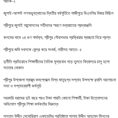
আটক-২
জুলাই-আগস্ট গণঅভ্যুত্থানের দ্বিতীয় বর্ষপূর্তিতে গাজীপুরে বিএনপির বিজয় মিছিল
শ্রীপুরে জুলাই আন্দোলনের শহীদদের স্মরণে মধ্যরাতের শ্রদ্ধাঞ্জলি
কলমের দামে ২৪ গুণ পার্থক্য, শ্রীপুর পৌরসভার প্রক্রিয়ার স্বচ্ছতা নিয়ে প্রশ্ন
শ্রীপুরে জমি দখলকে কেন্দ্র করে সংঘর্ষ, নারীসহ আহত- ৫
দুর্নীতি প্রতিরোধে শিক্ষার্থীদের নৈতিক মূল্যবোধ গড়ে তুলতে বিদ্যালয়ে চালু হলো
সততার দোকান
শ্রীপুর উপজেলা স্বাস্থ্য কমপ্লেক্সে বিশ্ব মাতৃদুগ্ধ সপ্তাহ উপলক্ষে র‍্যালি আলোচনা
সভা ও সপ্তাহব্যাপী কর্মসূচি
সরকারি বরাদ্দের দুই বছর পরও টাকা পায়নি কোনো শিক্ষার্থী, টাকা উত্তোলনের
অভিযোগ শ্রীপুর শিক্ষা কর্মকর্তার বিরুদ্ধে
সুলতান উদ্দীন মেমোরিয়াল একাডেমির প্রতিষ্ঠাতা সালাহ্ উদ্দীন আহমেদ মিলনের