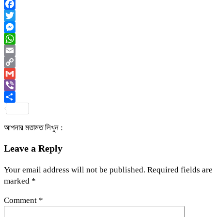
Facebook
Twitter
Messenger
WhatsApp
Email
Copy
Link
Gmail
Viber
Share
আপনার মতামত লিখুন :
Leave a Reply
Your email address will not be published.
Required fields are
marked
*
Comment
*