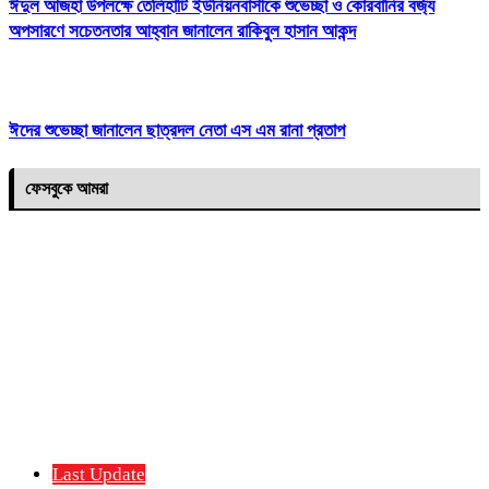
ঈদুল আজহা উপলক্ষে তেলিহাটি ইউনিয়নবাসীকে শুভেচ্ছা ও কোরবানির বর্জ্য
অপসারণে সচেতনতার আহ্বান জানালেন রাকিবুল হাসান আকন্দ
ঈদের শুভেচ্ছা জানালেন ছাত্রদল নেতা এস এম রানা প্রতাপ
ফেসবুকে আমরা
Last Update