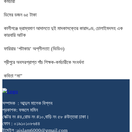
কর্মচারী
ডিমের ডজন ৬৫ টাকা
কালীগঞ্জে ভ্রাম্যমাণ আদালতে দুই মাদকাসক্তের কারাদণ্ড, চোলাইমদসহ এক
কারবারি আটক
ফারিয়ার ‘পটাকায়’ অশ্লীলতা! (ভিডিও)
শ্রীপুরে অবসরপ্রাপ্ত পাঁচ শিক্ষক-কর্মচারীকে সংবর্ধনা
কবিতা “মা”
সম্পাদক : আব্দুল মালেক বিপ্লব
প্রকাশক: ফজলে মমিন
সেক্টর নং #৪,রোড নং #১০,বাড়ি নং ৫৮ #উত্তরা ঢাকা।
ফোন : ০১৯১০১০৮৬৪৪
ইমেইল :aislam6000@gmail.com