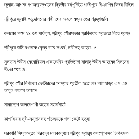
জুলাই-আগস্ট গণঅভ্যুত্থানের দ্বিতীয় বর্ষপূর্তিতে গাজীপুরে বিএনপির বিজয় মিছিল
শ্রীপুরে জুলাই আন্দোলনের শহীদদের স্মরণে মধ্যরাতের শ্রদ্ধাঞ্জলি
কলমের দামে ২৪ গুণ পার্থক্য, শ্রীপুর পৌরসভার প্রক্রিয়ার স্বচ্ছতা নিয়ে প্রশ্ন
শ্রীপুরে জমি দখলকে কেন্দ্র করে সংঘর্ষ, নারীসহ আহত- ৫
সুলতান উদ্দীন মেমোরিয়াল একাডেমির প্রতিষ্ঠাতা সালাহ্ উদ্দীন আহমেদ মিলনের
ঈদের শুভেচ্ছা
শ্রীপুর পৌর নির্বাচনে ভোটারদের আস্থার প্রতীক হতে চান আলহাজ্ব এস এম
আবুল কালাম আজাদ
সারাদেশে কালবৈশাখী ঝড়ের সতর্কবার্তা
কাপাসিয়ায় স্ত্রী-সন্তানসহ পাঁচজনকে গলা কেটে হত্যা
সরকারি সিদ্ধান্তের বিরুদ্ধে মানববন্ধনে শ্রীপুর স্বাস্থ্য কমপ্লেক্সের চিকিৎসক