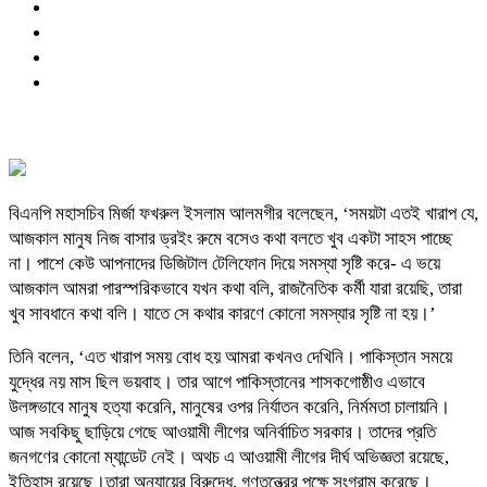
বিএনপি মহাসচিব মির্জা ফখরুল ইসলাম আলমগীর বলেছেন, ‘সময়টা এতই খারাপ যে,
আজকাল মানুষ নিজ বাসার ড্রইং রুমে বসেও কথা বলতে খুব একটা সাহস পাচ্ছে
না। পাশে কেউ আপনাদের ডিজিটাল টেলিফোন দিয়ে সমস্যা সৃষ্টি করে- এ ভয়ে
আজকাল আমরা পারস্পরিকভাবে যখন কথা বলি, রাজনৈতিক কর্মী যারা রয়েছি, তারা
খুব সাবধানে কথা বলি। যাতে সে কথার কারণে কোনো সমস্যার সৃষ্টি না হয়।’
তিনি বলেন, ‘এত খারাপ সময় বোধ হয় আমরা কখনও দেখিনি। পাকিস্তান সময়ে
যুদ্ধের নয় মাস ছিল ভয়বাহ। তার আগে পাকিস্তানের শাসকগোষ্ঠীও এভাবে
উলঙ্গভাবে মানুষ হত্যা করেনি, মানুষের ওপর নির্যাতন করেনি, নির্মমতা চালায়নি।
আজ সবকিছু ছাড়িয়ে গেছে আওয়ামী লীগের অনির্বাচিত সরকার। তাদের প্রতি
জনগণের কোনো ম্যান্ডেট নেই। অথচ এ আওয়ামী লীগের দীর্ঘ অভিজ্ঞতা রয়েছে,
ইতিহাস রয়েছে।তারা অন্যায়ের বিরুদ্ধে, গণতন্ত্রের পক্ষে সংগ্রাম করেছে।