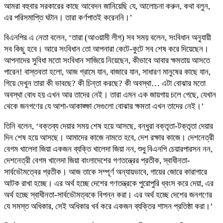
আমরা বহুবার সরকারের কাছে আবেদন জানিয়েছি যে, আলোচনা করুন, কথা বলুন,
এর পরিসমাপ্তি ঘটান। তারা কর্ণপাতই করেননি।’
বিএনপির এ নেতা বলেন, ‘তারা (আওয়ামী লীগ) সব সময় বলেন, সংবিধান অনুযায়ী
সব কিছু হবে। আরে সংবিধান তো আপনারা কেটে-কুটে সব শেষ করে দিয়েছেন।
আপনাদের সুবিধা মতো সংবিধান সাজিয়ে নিয়েছেন, কীভাবে আবার ক্ষমতায় আসতে
পারেন! বাস্তবতা হলো, আজ গ্রামে যান, বাজারে যান, সাধারণ মানুষের কাছে যান,
গিয়ে দেখুন তারা কী ভাবছে? কী চিন্তা করছে? কী অবস্থা… এটা বোঝার মতো
অবস্থা বোধ হয় এখন আর তাদের নেই। তারা এমন এক জায়গায় চলে গেছে, যেখান
থেকে জনগণের যে আশা-আকাঙ্ক্ষা সেগুলো বোঝার ক্ষমতা এখন তাদের নেই।’
তিনি বলেন, ‘বক্তব্য দেয়ার সময় শেষ হয়ে আসছে, বন্ধুরা বক্তৃতা-টক্তৃতা দেয়ার
দিন শেষ হয়ে আসছে। আমাদের কাজে নামতে হবে, দেশ রক্ষার কাজে। দেশনেত্রী
বেগম খালেদা জিয়া একজন ব্যক্তি খালেদা জিয়া নন, শুধু বিএনপি চেয়ারপারসন নন,
দেশনেত্রী বেগম খালেদা জিয়া বাংলাদেশের গণতন্ত্রের প্রতীক, স্বাধীনতা-
সার্বভৌমত্বের প্রতীক। আজ তাকে সম্পূর্ণ অন্যায়ভাবে, গায়ের জোরে কারাগারে
আটক রাখা হচ্ছে। এর অর্থ হচ্ছে দেশের গণতন্ত্রকে পুরোপুরি ধ্বংস করে দেয়া, এর
অর্থ হচ্ছে স্বাধীনতা-সার্বভৌমত্বকে বিপন্ন করা। এর অর্থ হচ্ছে দেশের জনগণের
যে সমস্ত অধিকার, সেই অধিকার খর্ব করে একজন ব্যক্তির শাসন প্রতিষ্ঠা করা।’