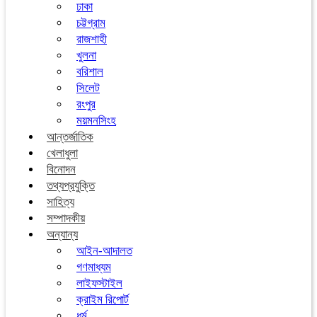
ঢাকা
চট্টগ্রাম
রাজশাহী
খুলনা
বরিশাল
সিলেট
রংপুর
ময়মনসিংহ
আন্তর্জাতিক
খেলাধুলা
বিনোদন
তথ্যপ্রযুক্তি
সাহিত্য
সম্পাদকীয়
অন্যান্য
আইন-আদালত
গণমাধ্যম
লাইফস্টাইল
ক্রাইম রিপোর্ট
ধর্ম