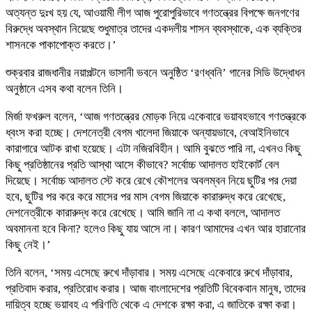
অত্যন্ত দুঃখ হয় যে, আওয়ামী লীগ আজ পুরোপুরিভাবে গণতন্ত্রের বিপক্ষে জনগণের
বিরুদ্ধে অবস্থান নিয়েছে শুধুমাত্র তাদের একদলীয় শাসন ব্যবস্থাকে, এক ব্যক্তির
শাসনকে পাকাপোক্ত করতে।’
শুক্রবার রাজধানীর নয়াপল্টনে ভাসানী ভবনে অনুষ্ঠিত ‘রণধ্বনি’ গানের সিডি উদ্ধোধন
অনুষ্ঠানে এসব কথা বলেন তিনি।
মির্জা ফখরুল বলেন, ‘আজ গণতন্ত্রের মোড়ক নিয়ে একেবারে ভয়াবহভাবে গণতন্ত্রকে
ধ্বংস করা হচ্ছে। দেশনেত্রী বেগম খালেদা জিয়াকে অন্যায়ভাবে, বেআইনিভাবে
কারাগারে আটক রাখা হয়েছে। এটা নজিরবিহীন। আমি বুঝতে পারি না, এখনও কিছু
কিছু প্রতিষ্ঠানের প্রতি আস্থা আসে কীভাবে? সর্বোচ্চ আদালত হাইকোর্ট বেল
দিয়েছে। সর্বোচ্চ আদালত স্টে করে রেখে কৌশলের অবলম্বন নিয়ে ছুটির পর দেয়া
হবে, ছুটির পর করে করে মাসের পর মাস বেগম জিয়াকে কারারুদ্ধ করে রেখেছে,
দেশনেত্রীকে কারারুদ্ধ করে রেখেছে। আমি জানি না এ কথা বললে, আদালত
অবমাননা হবে কিনা? হলেও কিছু যায় আসে না। কারণ আমাদের এখন আর হারানোর
কিছু নেই।’
তিনি বলেন, ‘সময় এসেছে রুখে দাঁড়াবার। সময় এসেছে একেবারে রুখে দাঁড়াবার,
প্রতিবাদ করার, প্রতিরোধ করার। আজ বাংলাদেশের প্রতিটি বিবেকবান মানুষ, তাদের
দায়িত্ব হচ্ছে ভয়াবহ এ পরিণতি থেকে এ দেশকে রক্ষা করা, এ জাতিকে রক্ষা করা।