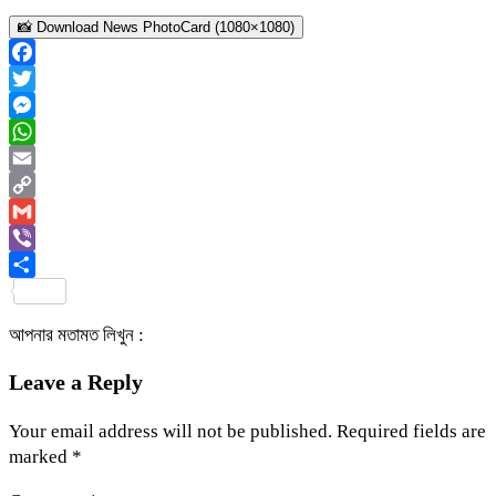
📸 Download News PhotoCard (1080×1080)
Facebook
Twitter
Messenger
WhatsApp
Email
Copy
Link
Gmail
Viber
Share
আপনার মতামত লিখুন :
Leave a Reply
Your email address will not be published.
Required fields are
marked
*