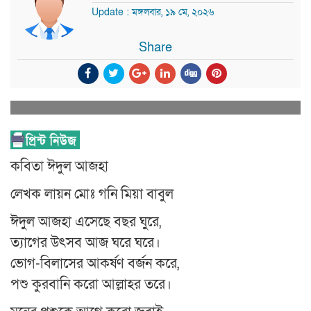
Update : মঙ্গলবার, ১৯ মে, ২০২৬
Share
কবিতা ঈদুল আজহা
লেখক লায়ন মোঃ গনি মিয়া বাবুল
ঈদুল আজহা এসেছে বছর ঘুরে,
ত্যাগের উৎসব আজ ঘরে ঘরে।
ভোগ-বিলাসের আকর্ষণ বর্জন করে,
পশু কুরবানি করো আল্লাহর তরে।