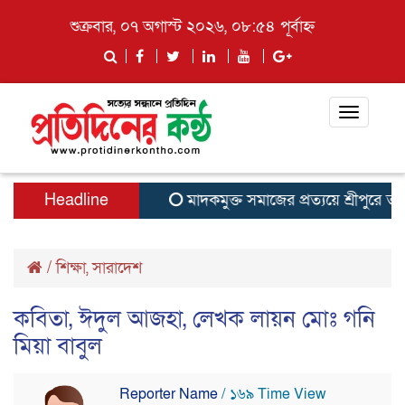
শুক্রবার, ০৭ অগাস্ট ২০২৬, ০৮:৫৪ পূর্বাহ্ন
Toggle
navigati
Headline
মাদকমুক্ত সমাজের প্রত্যয়ে শ্রীপুরে তারু
/
শিক্ষা
,
সারাদেশ
কবিতা, ঈদুল আজহা, লেখক লায়ন মোঃ গনি
মিয়া বাবুল
Reporter Name
/ ১৬৯ Time View