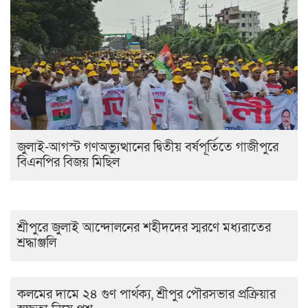
জুলাই-আগস্ট গণঅভ্যুত্থানের দ্বিতীয় বর্ষপূর্তিতে গাজীপুরে
বিএনপির বিজয় মিছিল
শ্রীপুরে জুলাই আন্দোলনের শহীদদের স্মরণে মধ্যরাতের
শ্রদ্ধাঞ্জলি
কলমের দামে ২৪ গুণ পার্থক্য, শ্রীপুর পৌরসভার প্রক্রিয়ার