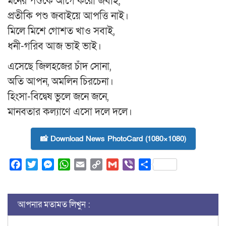
মনের পশুকে আগে করো জবাই,
প্রতীকি পশু জবাইয়ে আপত্তি নাই।
মিলে মিশে গোশত খাও সবাই,
ধনী-গরিব আজ ভাই ভাই।
এসেছে জিলহজের চাঁদ সোনা,
অতি আপন, অমলিন চিরচেনা।
হিংসা-বিদ্বেষ ভুলে জনে জনে,
মানবতার কল্যাণে এসো দলে দলে।
📸 Download News PhotoCard (1080×1080)
Facebook
Twitter
Messenger
WhatsApp
Email
Copy
Gmail
Viber
Share
Link
আপনার মতামত লিখুন :