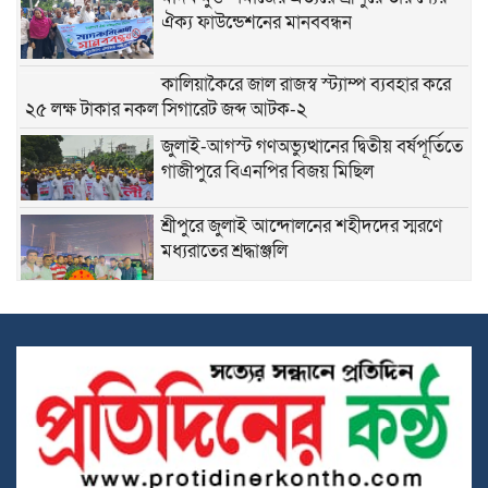
ঐক্য ফাউন্ডেশনের মানববন্ধন
কালিয়াকৈরে জাল রাজস্ব স্ট্যাম্প ব্যবহার করে
২৫ লক্ষ টাকার নকল সিগারেট জব্দ আটক-২
জুলাই-আগস্ট গণঅভ্যুত্থানের দ্বিতীয় বর্ষপূর্তিতে
গাজীপুরে বিএনপির বিজয় মিছিল
শ্রীপুরে জুলাই আন্দোলনের শহীদদের স্মরণে
মধ্যরাতের শ্রদ্ধাঞ্জলি
কলমের দামে ২৪ গুণ পার্থক্য, শ্রীপুর পৌরসভার
প্রক্রিয়ার স্বচ্ছতা নিয়ে প্রশ্ন
শ্রীপুরে জমি দখলকে কেন্দ্র করে সংঘর্ষ, নারীসহ
আহত- ৫