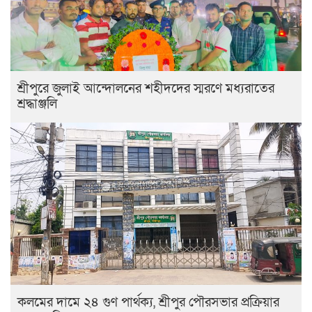
শ্রীপুরে জুলাই আন্দোলনের শহীদদের স্মরণে মধ্যরাতের
শ্রদ্ধাঞ্জলি
কলমের দামে ২৪ গুণ পার্থক্য, শ্রীপুর পৌরসভার প্রক্রিয়ার