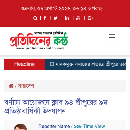
শুক্রবার, ০৭ অগাস্ট ২০২৬, ০৬:১৪ অপরাহ্ন
Toggle
navigati
Headline
মাদকমুক্ত সমাজের প্রত্যয়ে শ্রীপুরে তারুণ্যে
/
সারাদেশ
বর্ণাঢ্য আয়োজনে ক্লাব ৯৪ শ্রীপুরের ৯ম
প্রতিষ্ঠাবার্ষিকী উদযাপন
Reporter Name
/ ১৩৮ Time View