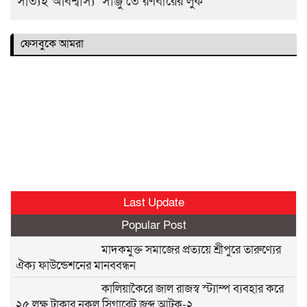
সত্যিই অবিশ্বাস্য ‘সাঞ্জু’তে রণবীরের লুক
ফেসবুকে আমরা
Last Update
Popular Post
মাদকমুক্ত সমাজের প্রত্যয়ে শ্রীপুরে তারুণ্যের
ঐক্য ফাউন্ডেশনের মানববন্ধন
কালিয়াকৈরে জাল রাজস্ব স্ট্যাম্প ব্যবহার করে
২৫ লক্ষ টাকার নকল সিগারেট জব্দ আটক-২