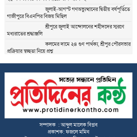
জুলাই-আগস্ট গণঅভ্যুত্থানের দ্বিতীয় বর্ষপূর্তিতে
গাজীপুরে বিএনপির বিজয় মিছিল
শ্রীপুরে জুলাই আন্দোলনের শহীদদের স্মরণে
মধ্যরাতের শ্রদ্ধাঞ্জলি
কলমের দামে ২৪ গুণ পার্থক্য, শ্রীপুর পৌরসভার
প্রক্রিয়ার স্বচ্ছতা নিয়ে প্রশ্ন
শ্রীপুরে জমি দখলকে কেন্দ্র করে সংঘর্ষ, নারীসহ
আহত- ৫
দুর্নীতি প্রতিরোধে শিক্ষার্থীদের নৈতিক মূল্যবোধ
গড়ে তুলতে বিদ্যালয়ে চালু হলো সততার
দোকান
শ্রীপুর উপজেলা স্বাস্থ্য কমপ্লেক্সে বিশ্ব মাতৃদুগ্ধ
সপ্তাহ উপলক্ষে র‍্যালি আলোচনা সভা ও
সম্পাদক : আব্দুল মালেক বিপ্লব
সপ্তাহব্যাপী কর্মসূচি
প্রকাশক: ফজলে মমিন
সরকারি বরাদ্দের দুই বছর পরও টাকা পায়নি