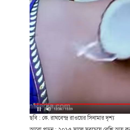
ছবি : কে. রাঘবেন্দ্র রাওয়ের সিনামার দৃশ্য
আরো পড়ুন : ২০১৫ সালে সবচেয়ে বেশি আয় ক