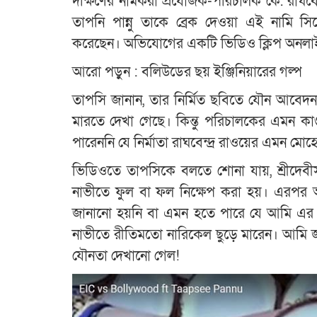
দক্ষিণের নামকরা প্রযোজক-পরিচালক কে. রাঘবেন
তাপনি পান্নু তাকে ব্রেক দেওয়া এই নামি সি
করেছেন। অভিযোগের একটি ভিডিও ক্লিপ অনলা
আরো পড়ুন : বলিউডের ছয় ইঞ্জিনিয়ারের গল্প
তাপসি জানান, তার নির্মিত ছবিতে যৌন আবেদন 
মারতে দেখা গেছে। কিন্তু পরিচালকের এমন কাণ
পারেননি যে নির্মাতা রাঘবেন্দ্র রাওয়ের এমন মো
ভিডিওতে তাপসিকে বলতে শোনা যায়, শ্রীদেবীসহ
নাভীতে ফুল বা ফল নিক্ষেপ করা হয়। এরপর
জানানো হয়নি বা এমন হতে পারে যে আমি এর জন
নাভীতে রীতিমতো নারিকেল ছুড়ে মারেন। আমি জ
যৌনতা দেখানো গেল!