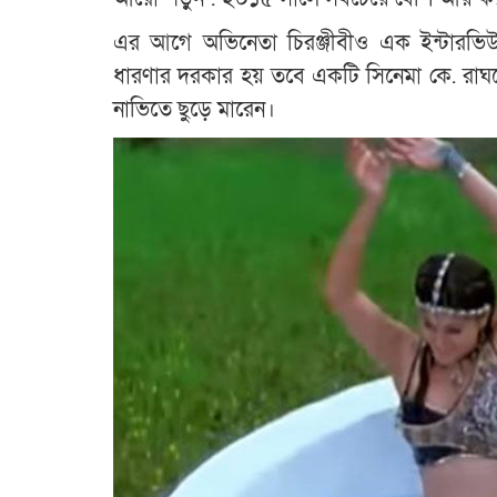
এর আগে অভিনেতা চিরঞ্জীবীও এক ইন্টারভিউ
ধারণার দরকার হয় তবে একটি সিনেমা কে. রাঘবে
নাভিতে ছুড়ে মারেন।