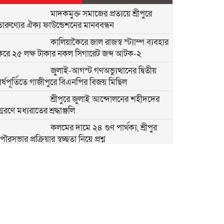
মাদকমুক্ত সমাজের প্রত্যয়ে শ্রীপুরে
তারুণ্যের ঐক্য ফাউন্ডেশনের মানববন্ধন
কালিয়াকৈরে জাল রাজস্ব স্ট্যাম্প ব্যবহার
করে ২৫ লক্ষ টাকার নকল সিগারেট জব্দ আটক-২
জুলাই-আগস্ট গণঅভ্যুত্থানের দ্বিতীয়
বর্ষপূর্তিতে গাজীপুরে বিএনপির বিজয় মিছিল
শ্রীপুরে জুলাই আন্দোলনের শহীদদের
্মরণে মধ্যরাতের শ্রদ্ধাঞ্জলি
কলমের দামে ২৪ গুণ পার্থক্য, শ্রীপুর
ৌরসভার প্রক্রিয়ার স্বচ্ছতা নিয়ে প্রশ্ন
শ্রীপুরে জমি দখলকে কেন্দ্র করে সংঘর্ষ,
নারীসহ আহত- ৫
দুর্নীতি প্রতিরোধে শিক্ষার্থীদের নৈতিক
মূল্যবোধ গড়ে তুলতে বিদ্যালয়ে চালু
হলো সততার দোকান