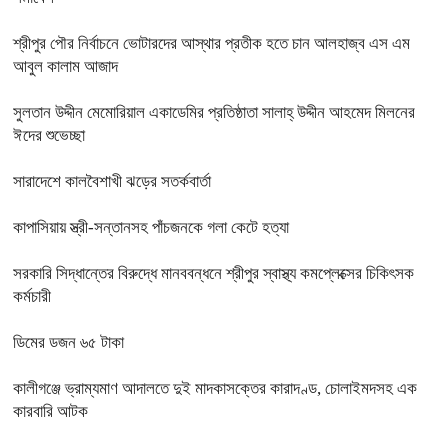
শ্রীপুর পৌর নির্বাচনে ভোটারদের আস্থার প্রতীক হতে চান আলহাজ্ব এস এম
আবুল কালাম আজাদ
সুলতান উদ্দীন মেমোরিয়াল একাডেমির প্রতিষ্ঠাতা সালাহ্ উদ্দীন আহমেদ মিলনের
ঈদের শুভেচ্ছা
সারাদেশে কালবৈশাখী ঝড়ের সতর্কবার্তা
কাপাসিয়ায় স্ত্রী-সন্তানসহ পাঁচজনকে গলা কেটে হত্যা
সরকারি সিদ্ধান্তের বিরুদ্ধে মানববন্ধনে শ্রীপুর স্বাস্থ্য কমপ্লেক্সের চিকিৎসক
কর্মচারী
ডিমের ডজন ৬৫ টাকা
কালীগঞ্জে ভ্রাম্যমাণ আদালতে দুই মাদকাসক্তের কারাদণ্ড, চোলাইমদসহ এক
কারবারি আটক