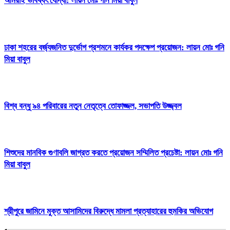
আমরাই ভবিষ্যৎ যোদ্ধা: লায়ন মোঃ গনি মিয়া বাবুল
ঢাকা শহরের বর্জ্যজনিত দুর্ভোগ প্রশমনে কার্যকর পদক্ষেপ প্রয়োজন: লায়ন মোঃ গনি
মিয়া বাবুল
বিশ্ব বন্ধু ৯৪ পরিবারের নতুন নেতৃত্বে তোফাজ্জল, সভাপতি উজ্জ্বল
শিশুদের মানবিক গুণাবলি জাগ্রত করতে প্রয়োজন সম্মিলিত প্রচেষ্টা: লায়ন মোঃ গনি
মিয়া বাবুল
শ্রীপুরে জামিনে মুক্ত আসামিদের বিরুদ্ধে মামলা প্রত্যাহারের হুমকির অভিযোগ