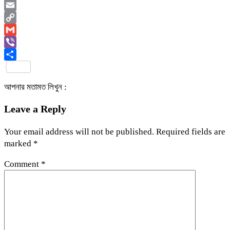
WhatsApp
Email
Copy
Link
Gmail
Viber
Share
আপনার মতামত লিখুন :
Leave a Reply
Your email address will not be published.
Required fields are
marked
*
Comment
*