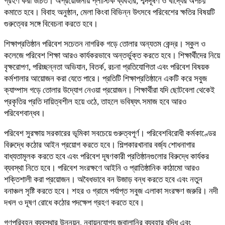
গ্রহণ করা উচিত। অপ্রয়োজনীয় প্লাস্টিক ব্যবহার, শব্দদূষণ ও খাদ্যের অপচয়
কমাতে হবে। বিবাহ অনুষ্ঠান, মেলা কিংবা বিভিন্ন উৎসবে পরিবেশের ক্ষতির বিষয়টি
গুরুত্বের সঙ্গে বিবেচনা করতে হবে।
শিক্ষাপ্রতিষ্ঠান পরিবেশ সচেতন নাগরিক গড়ে তোলার অন্যতম কেন্দ্র। স্কুল ও
কলেজে পরিবেশ শিক্ষা আরও কার্যকরভাবে অন্তর্ভুক্ত করতে হবে। শিক্ষার্থীদের নিয়ে
বৃক্ষরোপণ, পরিচ্ছন্নতা অভিযান, বিতর্ক, রচনা প্রতিযোগিতা এবং পরিবেশ বিষয়ক
কর্মশালার আয়োজন করা যেতে পারে। প্রতিটি শিক্ষাপ্রতিষ্ঠানে একটি করে সবুজ
ক্যাম্পাস গড়ে তোলার উদ্যোগ নেওয়া প্রয়োজন। শিক্ষার্থীরা যদি ছোটবেলা থেকেই
প্রকৃতির প্রতি দায়িত্বশীল হয়ে ওঠে, তাহলে ভবিষ্যৎ সমাজ হবে আরও
পরিবেশবান্ধব।
পরিবেশ সুরক্ষায় সরকারের ভূমিকা সবচেয়ে গুরুত্বপূর্ণ। পরিবেশবিরোধী কর্মকাণ্ডের
বিরুদ্ধে কঠোর আইন প্রয়োগ করতে হবে। শিল্পকারখানার বর্জ্য শোধনাগার
বাধ্যতামূলক করতে হবে এবং পরিবেশ দূষণকারী প্রতিষ্ঠানগুলোর বিরুদ্ধে কার্যকর
ব্যবস্থা নিতে হবে। পরিবেশ সংরক্ষণে আইনি ও প্রাতিষ্ঠানিক কাঠামো আরও
শক্তিশালী করা প্রয়োজন। অবৈধভাবে বন উজাড় বন্ধ করতে হবে এবং নতুন
বনাঞ্চল সৃষ্টি করতে হবে। শহর ও গ্রামে পর্যাপ্ত সবুজ এলাকা সংরক্ষণ জরুরি। নদী
দখল ও দূষণ রোধে কঠোর পদক্ষেপ গ্রহণ করতে হবে।
গণপরিবহন ব্যবস্থার উন্নয়ন, নবায়নযোগ্য জ্বালানির ব্যবহার বৃদ্ধি এবং