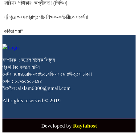
ফারিয়ার ‘পটাকায়’ অশ্লীলতা! (ভিডিও)
শ্রীপুরে অবসরপ্রাপ্ত পাঁচ শিক্ষক-কর্মচারীকে সংবর্ধনা
কবিতা “মা”
সম্পাদক : আব্দুল মালেক বিপ্লব
প্রকাশক: ফজলে মমিন
সেক্টর নং #৪,রোড নং #১০,বাড়ি নং ৫৮ #উত্তরা ঢাকা।
ফোন : ০১৯১০১০৮৬৪৪
ইমেইল :aislam6000@gmail.com
All rights reserved © 2019
Raytahost
Developed by