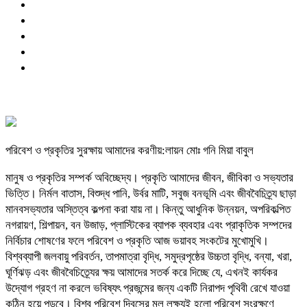
পরিবেশ ও প্রকৃতির সুরক্ষায় আমাদের করণীয়:লায়ন মোঃ গনি মিয়া বাবুল
মানুষ ও প্রকৃতির সম্পর্ক অবিচ্ছেদ্য। প্রকৃতি আমাদের জীবন, জীবিকা ও সভ্যতার
ভিত্তি। নির্মল বাতাস, বিশুদ্ধ পানি, উর্বর মাটি, সবুজ বনভূমি এবং জীববৈচিত্র্য ছাড়া
মানবসভ্যতার অস্তিত্ব কল্পনা করা যায় না। কিন্তু আধুনিক উন্নয়ন, অপরিকল্পিত
নগরায়ণ, শিল্পায়ন, বন উজাড়, প্লাস্টিকের ব্যাপক ব্যবহার এবং প্রাকৃতিক সম্পদের
নির্বিচার শোষণের ফলে পরিবেশ ও প্রকৃতি আজ ভয়াবহ সংকটের মুখোমুখি।
বিশ্বব্যাপী জলবায়ু পরিবর্তন, তাপমাত্রা বৃদ্ধি, সমুদ্রপৃষ্ঠের উচ্চতা বৃদ্ধি, বন্যা, খরা,
ঘূর্ণিঝড় এবং জীববৈচিত্র্যের ক্ষয় আমাদের সতর্ক করে দিচ্ছে যে, এখনই কার্যকর
উদ্যোগ গ্রহণ না করলে ভবিষ্যৎ প্রজন্মের জন্য একটি নিরাপদ পৃথিবী রেখে যাওয়া
কঠিন হয়ে পড়বে। বিশ্ব পরিবেশ দিবসের মূল লক্ষ্যই হলো পরিবেশ সংরক্ষণে