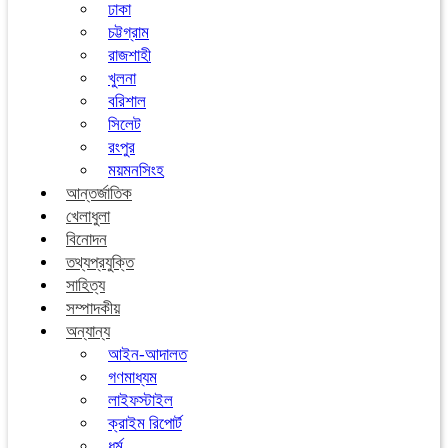
ঢাকা
চট্টগ্রাম
রাজশাহী
খুলনা
বরিশাল
সিলেট
রংপুর
ময়মনসিংহ
আন্তর্জাতিক
খেলাধুলা
বিনোদন
তথ্যপ্রযুক্তি
সাহিত্য
সম্পাদকীয়
অন্যান্য
আইন-আদালত
গণমাধ্যম
লাইফস্টাইল
ক্রাইম রিপোর্ট
ধর্ম