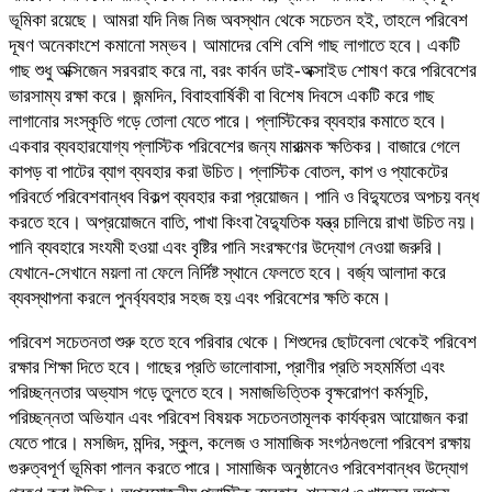
ভূমিকা রয়েছে। আমরা যদি নিজ নিজ অবস্থান থেকে সচেতন হই, তাহলে পরিবেশ
দূষণ অনেকাংশে কমানো সম্ভব। আমাদের বেশি বেশি গাছ লাগাতে হবে। একটি
গাছ শুধু অক্সিজেন সরবরাহ করে না, বরং কার্বন ডাই-অক্সাইড শোষণ করে পরিবেশের
ভারসাম্য রক্ষা করে। জন্মদিন, বিবাহবার্ষিকী বা বিশেষ দিবসে একটি করে গাছ
লাগানোর সংস্কৃতি গড়ে তোলা যেতে পারে। প্লাস্টিকের ব্যবহার কমাতে হবে।
একবার ব্যবহারযোগ্য প্লাস্টিক পরিবেশের জন্য মারাত্মক ক্ষতিকর। বাজারে গেলে
কাপড় বা পাটের ব্যাগ ব্যবহার করা উচিত। প্লাস্টিক বোতল, কাপ ও প্যাকেটের
পরিবর্তে পরিবেশবান্ধব বিকল্প ব্যবহার করা প্রয়োজন। পানি ও বিদ্যুতের অপচয় বন্ধ
করতে হবে। অপ্রয়োজনে বাতি, পাখা কিংবা বৈদ্যুতিক যন্ত্র চালিয়ে রাখা উচিত নয়।
পানি ব্যবহারে সংযমী হওয়া এবং বৃষ্টির পানি সংরক্ষণের উদ্যোগ নেওয়া জরুরি।
যেখানে-সেখানে ময়লা না ফেলে নির্দিষ্ট স্থানে ফেলতে হবে। বর্জ্য আলাদা করে
ব্যবস্থাপনা করলে পুনর্ব্যবহার সহজ হয় এবং পরিবেশের ক্ষতি কমে।
পরিবেশ সচেতনতা শুরু হতে হবে পরিবার থেকে। শিশুদের ছোটবেলা থেকেই পরিবেশ
রক্ষার শিক্ষা দিতে হবে। গাছের প্রতি ভালোবাসা, প্রাণীর প্রতি সহমর্মিতা এবং
পরিচ্ছন্নতার অভ্যাস গড়ে তুলতে হবে। সমাজভিত্তিক বৃক্ষরোপণ কর্মসূচি,
পরিচ্ছন্নতা অভিযান এবং পরিবেশ বিষয়ক সচেতনতামূলক কার্যক্রম আয়োজন করা
যেতে পারে। মসজিদ, মন্দির, স্কুল, কলেজ ও সামাজিক সংগঠনগুলো পরিবেশ রক্ষায়
গুরুত্বপূর্ণ ভূমিকা পালন করতে পারে। সামাজিক অনুষ্ঠানেও পরিবেশবান্ধব উদ্যোগ