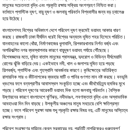
মানুষের সচেতনতা বৃদ্ধি এবং প্রকৃতি রক্ষায় সক্রিয় অংশগ্রহণ নিশ্চিত করা।
বর্তমানে প্লাস্টিক দূষণ, বায়ু দূষণ ও জলবায়ু পরিবর্তন বিশ্ববাসীর জন্য বড় চ্যালেঞ্জ
হয়ে উঠেছে।
বাংলাদেশসহ বিশ্বের অধিকাংশ দেশে পরিবেশ দূষণ ক্রমেই ভয়াবহ আকার ধারণ
করছে। রাজধানী ঢাকা দীর্ঘদিন ধরেই বিশ্বের অন্যতম দূষিত শহর হিসেবে পরিচিত।
যানবাহনের কালো ধোঁয়া, নির্মাণকাজের ধুলাবালি, শিল্পকারখানার নির্গত বর্জ্য এবং
অপরিকল্পিত নগর ব্যবস্থাপনার কারণে বায়ুদূষণ ভয়াবহ পর্যায়ে পৌঁছেছে।
বিশেষজ্ঞদের মতে, দূষিত বাতাস মানুষের শ্বাসযন্ত্র, হৃদরোগ ও বিভিন্ন দীর্ঘমেয়াদি
রোগের ঝুঁকি বাড়িয়ে দেয়। একইভাবে নদী, খাল ও জলাশয় দূষিত হয়ে পড়ছে
শিল্পবর্জ্য, প্লাস্টিক এবং গৃহস্থালি আবর্জনার কারণে। কৃষিক্ষেত্রে অতিরিক্ত
রাসায়নিক সার ও কীটনাশকের ব্যবহার মাটি ও পানির গুণগত মান নষ্ট করছে। বনভূমি
ধ্বংসের ফলে বন্যপ্রাণীর আবাসস্থল সংকুচিত হচ্ছে এবং জীববৈচিত্র্য হুমকির মুখে
পড়ছে। পরিবেশ দূষণের আরেকটি ভয়াবহ দিক হলো জলবায়ু পরিবর্তন। বৈশ্বিক
উষ্ণায়নের কারণে বাংলাদেশে ঘূর্ণিঝড়, নদীভাঙন, লবণাক্ততা বৃদ্ধি এবং অস্বাভাবিক
আবহাওয়া দিন দিন বাড়ছে। উপকূলীয় অঞ্চলের মানুষ সবচেয়ে বেশি ক্ষতিগ্রস্ত
হচ্ছে। ফলে পরিবেশ সুরক্ষা আজ শুধু প্রকৃতি রক্ষার বিষয় নয়, এটি মানুষের অস্তিত্ব
রক্ষার সংগ্রাম।
পরিবেশ সংরক্ষণের দায়িত্ব কেবল সরকারের নয়, প্রতিটি নাগরিকেরও গুরুত্বপূর্ণ